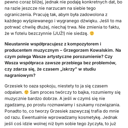
pewno coraz bliżej, jednak nie podaję konkretnych dat, bo
na razie jeszcze nie narzucam na siebie tego
ograniczenia. Pracuję tak, abym była zadowolona z
każdego wyśpiewanego i wygranego dźwięku. Jeśli to ma
potrwać chwilę dłużej, niechaj trwa. Nie zmienia to faktu,
że w fotelu bezczynnie (JUŻ!) nie siedzę.
Nieustannie współpracujesz z kompozytorem i
producentem muzycznym – Grzegorzem Kowalskim. Na
czym polega Wasze artystyczne porozumienie? Czy
Wasza współpraca zawsze przebiega bez problemów,
czy zdarza się, że czasem „iskrzy” w studiu
nagraniowym?
Grzesiek to oaza spokoju, niestety to ja się czasem
odpalam.
Sam proces twórczy to bajka, rozumiemy się
muzycznie bardzo dobrze. A jeśli w czymś się nie
zgadzamy, po prostu rozmawiamy i szukamy rozwiązania.
Ponadto to, co tworzy Grzesiek zazwyczaj trafia do mnie
od razu. Ewentualnie wprowadzamy kosmetykę. Jednak
jeśli coś idzie wolnej niż bym sobie tego życzyła, to już