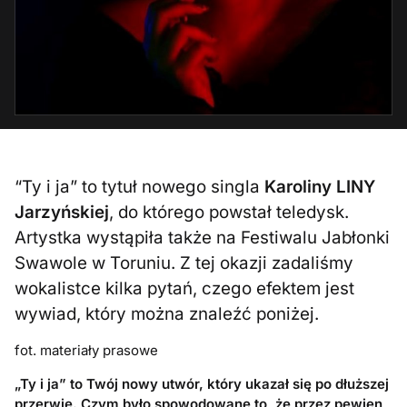
“Ty i ja” to tytuł nowego singla
Karoliny LINY
Jarzyńskiej
, do którego powstał teledysk.
Artystka wystąpiła także na Festiwalu Jabłonki
Swawole w Toruniu. Z tej okazji zadaliśmy
wokalistce kilka pytań, czego efektem jest
wywiad, który można znaleźć poniżej.
fot. materiały prasowe
„Ty i ja” to Twój nowy utwór, który ukazał się po dłuższej
przerwie. Czym było spowodowane to, że przez pewien