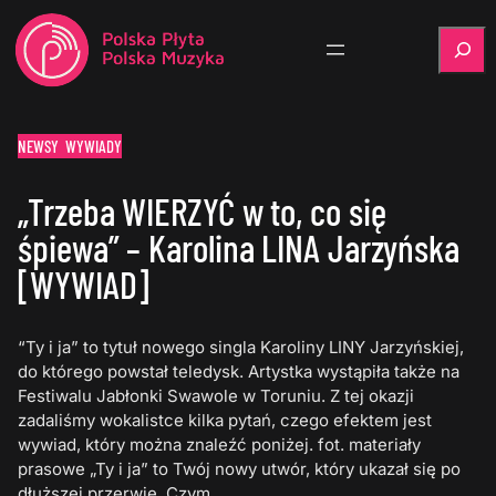
Szukaj
NEWSY
WYWIADY
„Trzeba WIERZYĆ w to, co się
śpiewa” – Karolina LINA Jarzyńska
[WYWIAD]
“Ty i ja” to tytuł nowego singla Karoliny LINY Jarzyńskiej,
do którego powstał teledysk. Artystka wystąpiła także na
Festiwalu Jabłonki Swawole w Toruniu. Z tej okazji
zadaliśmy wokalistce kilka pytań, czego efektem jest
wywiad, który można znaleźć poniżej. fot. materiały
prasowe „Ty i ja” to Twój nowy utwór, który ukazał się po
dłuższej przerwie. Czym…