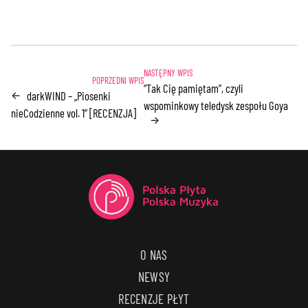
“Tak Cię pamiętam”, czyli
darkWIND – „Piosenki
←
wspominkowy teledysk zespołu Goya
nieCodzienne vol. 1” [RECENZJA]
→
O NAS
NEWSY
RECENZJE PŁYT