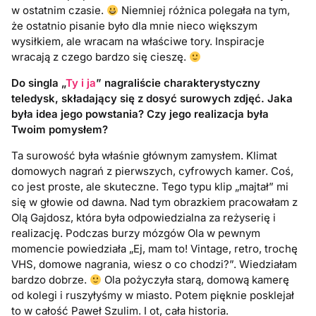
w ostatnim czasie.
Niemniej różnica polegała na tym,
że ostatnio pisanie było dla mnie nieco większym
wysiłkiem, ale wracam na właściwe tory. Inspiracje
wracają z czego bardzo się cieszę.
Do singla „
Ty i ja
” nagraliście charakterystyczny
teledysk, składający się z dosyć surowych zdjęć. Jaka
była idea jego powstania? Czy jego realizacja była
Twoim pomysłem?
Ta surowość była właśnie głównym zamysłem. Klimat
domowych nagrań z pierwszych, cyfrowych kamer. Coś,
co jest proste, ale skuteczne. Tego typu klip „majtał” mi
się w głowie od dawna. Nad tym obrazkiem pracowałam z
Olą Gajdosz, która była odpowiedzialna za reżyserię i
realizację. Podczas burzy mózgów Ola w pewnym
momencie powiedziała „Ej, mam to! Vintage, retro, trochę
VHS, domowe nagrania, wiesz o co chodzi?”. Wiedziałam
bardzo dobrze.
Ola pożyczyła starą, domową kamerę
od kolegi i ruszyłyśmy w miasto. Potem pięknie posklejał
to w całość Paweł Szulim. I ot, cała historia.