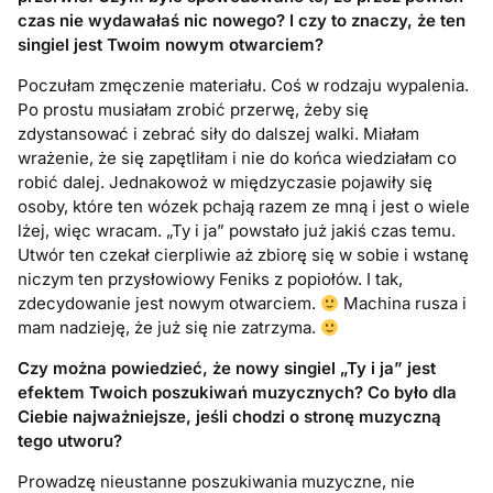
czas nie wydawałaś nic nowego? I czy to znaczy, że ten
singiel jest Twoim nowym otwarciem?
Poczułam zmęczenie materiału. Coś w rodzaju wypalenia.
Po prostu musiałam zrobić przerwę, żeby się
zdystansować i zebrać siły do dalszej walki. Miałam
wrażenie, że się zapętliłam i nie do końca wiedziałam co
robić dalej. Jednakowoż w międzyczasie pojawiły się
osoby, które ten wózek pchają razem ze mną i jest o wiele
lżej, więc wracam. „Ty i ja” powstało już jakiś czas temu.
Utwór ten czekał cierpliwie aż zbiorę się w sobie i wstanę
niczym ten przysłowiowy Feniks z popiołów. I tak,
zdecydowanie jest nowym otwarciem.
Machina rusza i
mam nadzieję, że już się nie zatrzyma.
Czy można powiedzieć, że nowy singiel „Ty i ja” jest
efektem Twoich poszukiwań muzycznych? Co było dla
Ciebie najważniejsze, jeśli chodzi o stronę muzyczną
tego utworu?
Prowadzę nieustanne poszukiwania muzyczne, nie