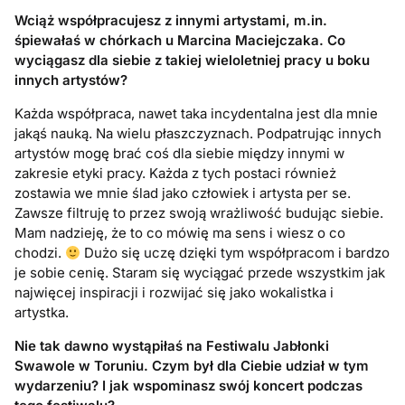
Wciąż współpracujesz z innymi artystami, m.in.
śpiewałaś w chórkach u Marcina Maciejczaka. Co
wyciągasz dla siebie z takiej wieloletniej pracy u boku
innych artystów?
Każda współpraca, nawet taka incydentalna jest dla mnie
jakąś nauką. Na wielu płaszczyznach. Podpatrując innych
artystów mogę brać coś dla siebie między innymi w
zakresie etyki pracy. Każda z tych postaci również
zostawia we mnie ślad jako człowiek i artysta per se.
Zawsze filtruję to przez swoją wrażliwość budując siebie.
Mam nadzieję, że to co mówię ma sens i wiesz o co
chodzi.
Dużo się uczę dzięki tym współpracom i bardzo
je sobie cenię. Staram się wyciągać przede wszystkim jak
najwięcej inspiracji i rozwijać się jako wokalistka i
artystka.
Nie tak dawno wystąpiłaś na Festiwalu Jabłonki
Swawole w Toruniu. Czym był dla Ciebie udział w tym
wydarzeniu? I jak wspominasz swój koncert podczas