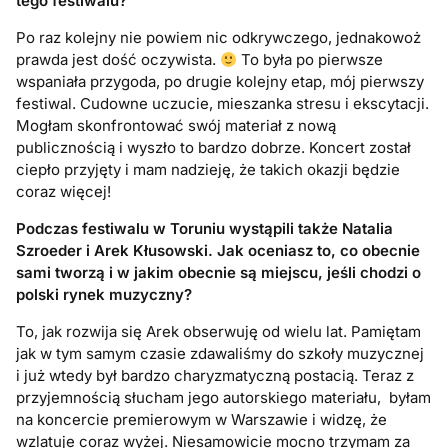
tego festiwalu?
Po raz kolejny nie powiem nic odkrywczego, jednakowoż
prawda jest dość oczywista.
To była po pierwsze
wspaniała przygoda, po drugie kolejny etap, mój pierwszy
festiwal. Cudowne uczucie, mieszanka stresu i ekscytacji.
Mogłam skonfrontować swój materiał z nową
publicznością i wyszło to bardzo dobrze. Koncert został
ciepło przyjęty i mam nadzieję, że takich okazji będzie
coraz więcej!
Podczas festiwalu w Toruniu wystąpili także Natalia
Szroeder i Arek Kłusowski. Jak oceniasz to, co obecnie
sami tworzą i w jakim obecnie są miejscu, jeśli chodzi o
polski rynek muzyczny?
To, jak rozwija się Arek obserwuję od wielu lat. Pamiętam
jak w tym samym czasie zdawaliśmy do szkoły muzycznej
i już wtedy był bardzo charyzmatyczną postacią. Teraz z
przyjemnością słucham jego autorskiego materiału, byłam
na koncercie premierowym w Warszawie i widzę, że
wzlatuje coraz wyżej. Niesamowicie mocno trzymam za