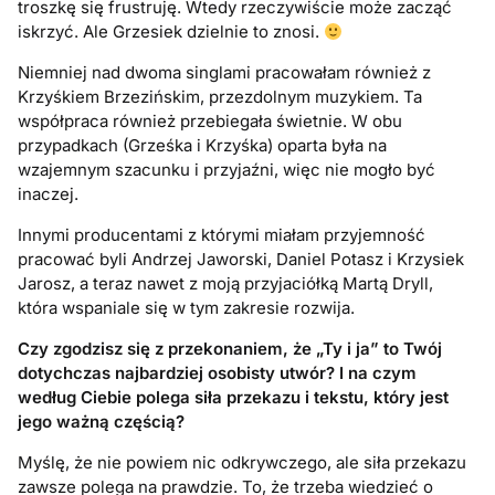
troszkę się frustruję. Wtedy rzeczywiście może zacząć
iskrzyć. Ale Grzesiek dzielnie to znosi.
Niemniej nad dwoma singlami pracowałam również z
Krzyśkiem Brzezińskim, przezdolnym muzykiem. Ta
współpraca również przebiegała świetnie. W obu
przypadkach (Grześka i Krzyśka) oparta była na
wzajemnym szacunku i przyjaźni, więc nie mogło być
inaczej.
Innymi producentami z którymi miałam przyjemność
pracować byli Andrzej Jaworski, Daniel Potasz i Krzysiek
Jarosz, a teraz nawet z moją przyjaciółką Martą Dryll,
która wspaniale się w tym zakresie rozwija.
Czy zgodzisz się z przekonaniem, że „Ty i ja” to Twój
dotychczas najbardziej osobisty utwór? I na czym
według Ciebie polega siła przekazu i tekstu, który jest
jego ważną częścią?
Myślę, że nie powiem nic odkrywczego, ale siła przekazu
zawsze polega na prawdzie. To, że trzeba wiedzieć o