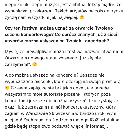
niego kciuki! Jego muzyka jest ambitna, teksty mądre, ze
wspaniałym przekazem. Takich artystów na polskim rynku
życzę nam wszystkim jak najwięcej.
Czy ten festiwal można uznać za otwarcie Twojego
sezonu koncertowego? Co oprócz znanych już z sieci
utworów można usłyszeć na Twoich koncertach?
Myślę, że niewątpliwie można festiwal nazwać otwarciem.
Otwarciem nowego etapu zwanego „już się nie
zatrzymam!”.
A co można usłyszeć na koncercie? Jeszcze nie
wypuszczone piosenki, które czekają na swoją premierą.
Czasem zaplącze się też jakiś cover, ale przede
wszystkim to moje autorskie piosenki, których poza
koncertami jeszcze nie można usłyszeć. I korzystając z
okazji już zapraszam na mój koncert akustyczny, który
zagram w Warszawie 26 września w bardzo urokliwym
miejscu! Zachęcam do śledzenia mojego IG @halotulina
gdzie będę stopniowo podawać więcej informacji.