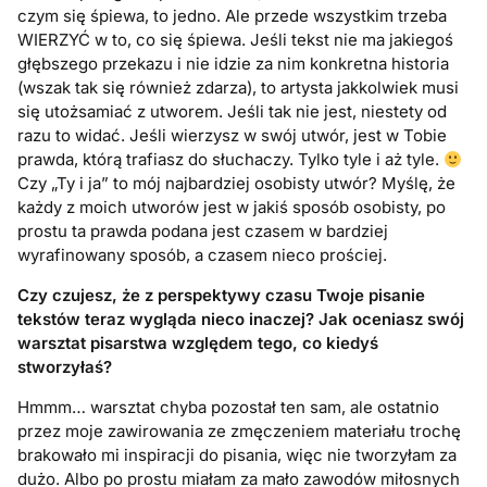
czym się śpiewa, to jedno. Ale przede wszystkim trzeba
WIERZYĆ w to, co się śpiewa. Jeśli tekst nie ma jakiegoś
głębszego przekazu i nie idzie za nim konkretna historia
(wszak tak się również zdarza), to artysta jakkolwiek musi
się utożsamiać z utworem. Jeśli tak nie jest, niestety od
razu to widać. Jeśli wierzysz w swój utwór, jest w Tobie
prawda, którą trafiasz do słuchaczy. Tylko tyle i aż tyle.
Czy „Ty i ja” to mój najbardziej osobisty utwór? Myślę, że
każdy z moich utworów jest w jakiś sposób osobisty, po
prostu ta prawda podana jest czasem w bardziej
wyrafinowany sposób, a czasem nieco prościej.
Czy czujesz, że z perspektywy czasu Twoje pisanie
tekstów teraz wygląda nieco inaczej? Jak oceniasz swój
warsztat pisarstwa względem tego, co kiedyś
stworzyłaś?
Hmmm… warsztat chyba pozostał ten sam, ale ostatnio
przez moje zawirowania ze zmęczeniem materiału trochę
brakowało mi inspiracji do pisania, więc nie tworzyłam za
dużo. Albo po prostu miałam za mało zawodów miłosnych