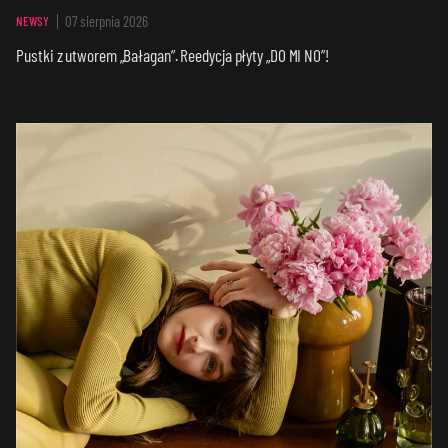
07 sierpnia 2026
NEWSY
Pustki z utworem „Bałagan”. Reedycja płyty „DO MI NO”!