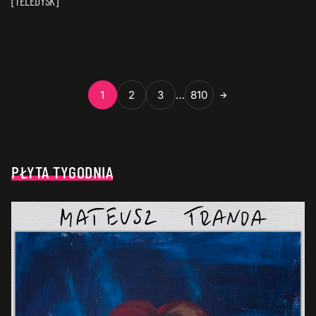
[TELEDYSK]
1
2
3
…
810
→
PŁYTA TYGODNIA