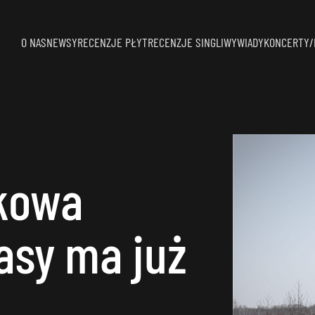
O NAS
NEWSY
RECENZJE PŁYT
RECENZJE SINGLI
WYWIADY
KONCERTY/
kowa
asy ma już