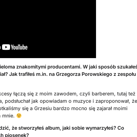
ieloma znakomitymi producentami. W jaki sposób szukałe
iał? Jak trafiłeś m.in. na Grzegorza Porowskiego z zespołu
cesy łączą się z moim zawodem, czyli barberem, tutaj też
esia, podsłuchał jak opowiadam o muzyce i zaproponował, ż
otkaliśmy się a Grzesiu bardzo mocno się zajarał moimi
a mnie.
ić, że stworzyłeś album, jaki sobie wymarzyłeś? Co
ch piosenek?