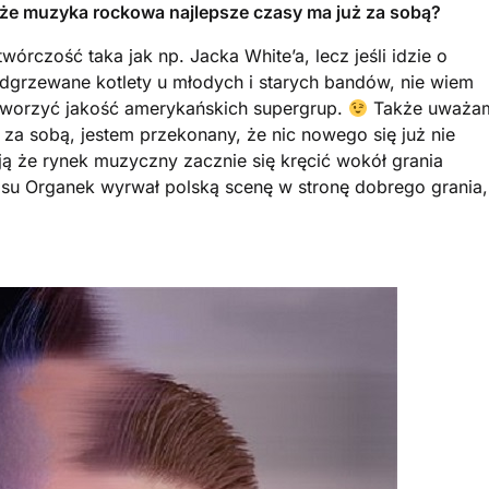
 że muzyka rockowa najlepsze czasy ma już za sobą?
twórczość taka jak np. Jacka White’a, lecz jeśli idzie o
odgrzewane kotlety u młodych i starych bandów, nie wiem
ł stworzyć jakość amerykańskich supergrup.
Także uważa
za sobą, jestem przekonany, że nic nowego się już nie
eją że rynek muzyczny zacznie się kręcić wokół grania
su Organek wyrwał polską scenę w stronę dobrego grania,