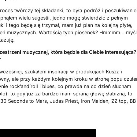
roces twórczy tej składanki, to była podróż i poszukiwanie
pnąłem wielu sugestii, jedno mogę stwierdzić z pełnym
ki i tego będę się trzymał, mam już plan na kolejną płytę,
arzeń muzycznych. Wartością tych piosenek? Hmmmm… myśl
azuję.
estrzeni muzycznej, która będzie dla Ciebie interesująca? 
?
wcześniej, szukałem inspiracji w produkcjach Kusza i
tywny, ale przy każdym kolejnym kroku w stronę popu czuł
ynie rock’and’roll i blues, co prawda na co dzień słucham
lo), to gdy już za bardzo mam spraną głowę słabizną, to
0 Seconds to Mars, Judas Priest, Iron Maiden, ZZ top, BB