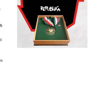
,
ę.
I
em