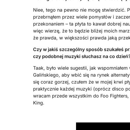
Niee, tego na pewno nie mogę stwierdzić. P
przebrnąłem przez wiele pomysłów i zaczer
przekonaniem – ta płyta to kawał dobrej nau
więc wierzę, że to będzie bliżej moich m
że prawda, w większości prawda jaką przek
Czy w jakiś szczególny sposób szukałeś prz
czy podobnej muzyki słuchasz na co dzień
Taak, było wiele sugestii, jak wspomniałem 
Galińskiego, aby wbić się na rynek alterna
się coraz gorzej, czułem że w mojej krwi pł
praktycznie każdej muzyki (oprócz disco po
wracam przede wszystkim do Foo Fighters, 3
King.