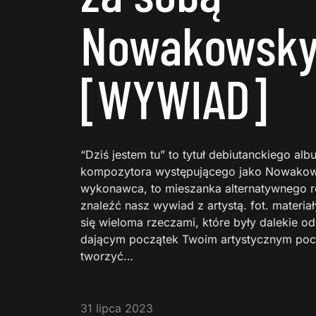
Nowakowsk
[WYWIAD]
“Dziś jestem tu” to tytuł debiutanckiego albu
kompozytora występującego jako Nowakows
wykonawca, to mieszanka alternatywnego r
znaleźć nasz wywiad z artystą. fot. materi
się wieloma rzeczami, które były dalekie o
dającym początek Twoim artystycznym poc
tworzyć…
31 lipca 2023