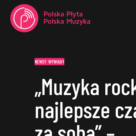
NEWSY
WYWIADY
„Muzyka roc
najlepsze cz
za sobą” –