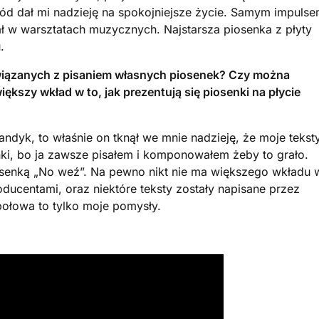
wód dał mi nadzieję na spokojniejsze życie. Samym impuls
ał w warsztatach muzycznych. Najstarsza piosenka z płyty
.
wiązanych z pisaniem własnych piosenek? Czy można
iększy wkład w to, jak prezentują się piosenki na płycie
landyk, to właśnie on tknął we mnie nadzieję, że moje tekst
ki, bo ja zawsze pisałem i komponowałem żeby to grało.
senką „No weź”. Na pewno nikt nie ma większego wkładu 
ducentami, oraz niektóre teksty zostały napisane przez
połowa to tylko moje pomysły.