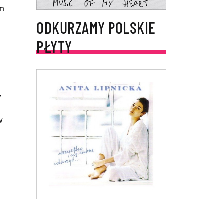
em
ODKURZAMY POLSKIE
PŁYTY
y
w