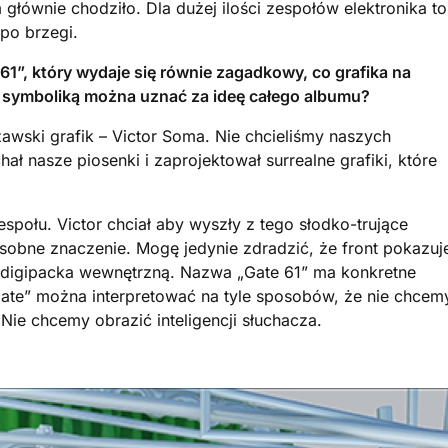
m głównie chodziło. Dla dużej ilości zespołów elektronika to
 po brzegi.
1”, który wydaje się równie zagadkowy, co grafika na
ą symboliką można uznać za ideę całego albumu?
awski grafik – Victor Soma. Nie chcieliśmy naszych
hał nasze piosenki i zaprojektował surrealne grafiki, które
ołu. Victor chciał aby wyszły z tego słodko-trujące
osobne znaczenie. Mogę jedynie zdradzić, że front pokazuj
 digipacka wewnętrzną. Nazwa „Gate 61” ma konkretne
ate” można interpretować na tyle sposobów, że nie chcem
ie chcemy obrazić inteligencji słuchacza.