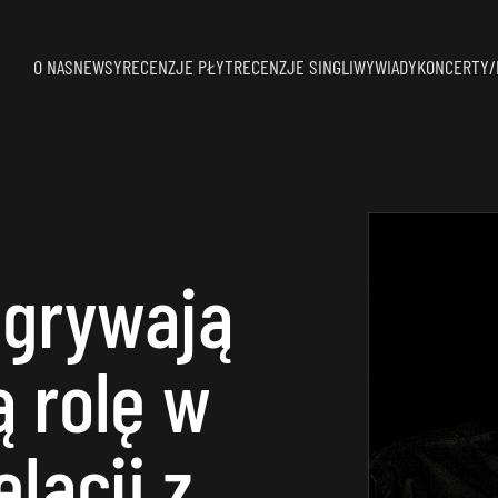
O NAS
NEWSY
RECENZJE PŁYT
RECENZJE SINGLI
WYWIADY
KONCERTY/
dgrywają
 rolę w
lacji z