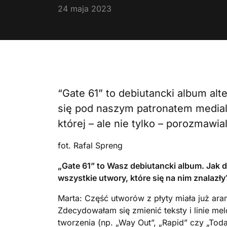
24 maja 2023
“Gate 61” to debiutancki album al
się pod naszym patronatem medialn
której – ale nie tylko – porozmawi
fot. Rafal Spreng
„Gate 61” to Wasz debiutancki album. Jak 
wszystkie utwory, które się na nim znalazły
Marta: Część utworów z płyty miała już ara
Zdecydowałam się zmienić teksty i linie me
tworzenia (np. „Way Out”, „Rapid” czy „Toda