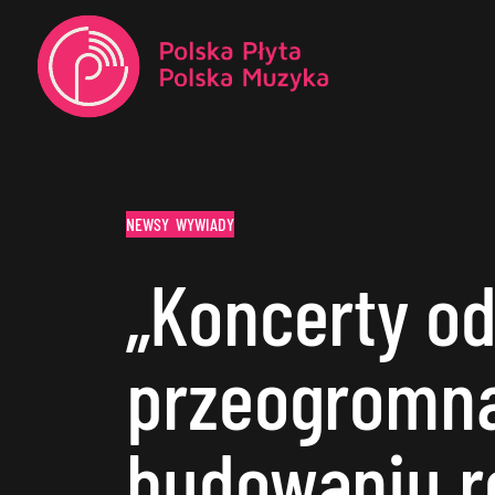
NEWSY
WYWIADY
„Koncerty o
przeogromną
budowaniu re