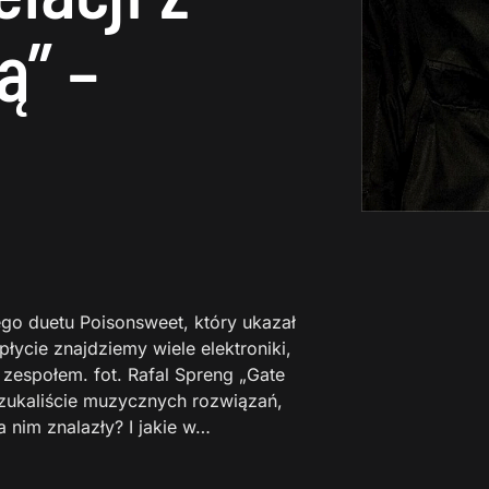
ą” –
ego duetu Poisonsweet, który ukazał
ycie znajdziemy wiele elektroniki,
z zespołem. fot. Rafal Spreng „Gate
szukaliście muzycznych rozwiązań,
a nim znalazły? I jakie w…