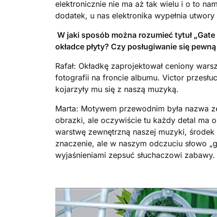
elektronicznie nie ma aż tak wielu i o to na
dodatek, u nas elektronika wypełnia utwory
W jaki sposób można rozumieć tytuł „Gate 6
okładce płyty? Czy posługiwanie się pewn
Rafał: Okładkę zaprojektował ceniony warsz
fotografii na froncie albumu. Victor przesłuc
kojarzyły mu się z naszą muzyką.
Marta: Motywem przewodnim była nazwa zesp
obrazki, ale oczywiście tu każdy detal ma 
warstwę zewnętrzną naszej muzyki, środek
znaczenie, ale w naszym odczuciu słowo „g
wyjaśnieniami zepsuć słuchaczowi zabawy. N