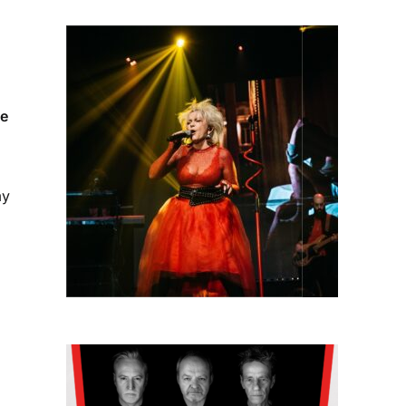
ie
my