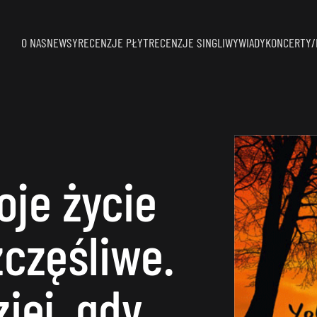
O NAS
NEWSY
RECENZJE PŁYT
RECENZJE SINGLI
WYWIADY
KONCERTY/
je życie
zczęśliwe.
iej, gdy