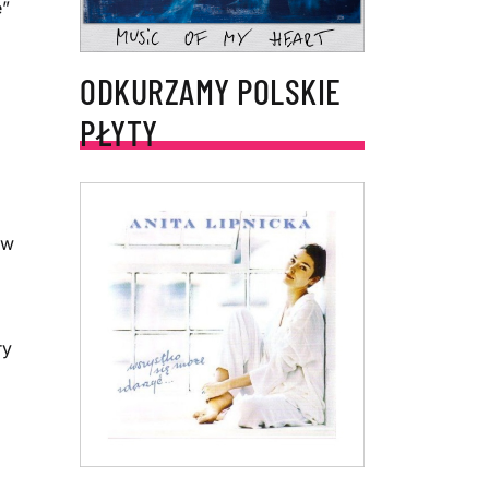
e”
ODKURZAMY POLSKIE
PŁYTY
rw
ry