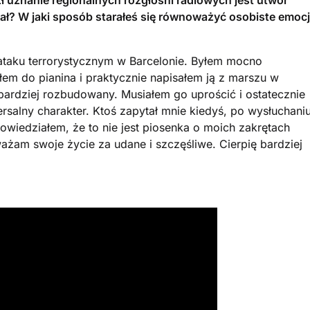
ł uznanie regionalnych rozgłośni radiowych jest utwór
ał? W jaki sposób starałeś się równoważyć osobiste emoc
ataku terrorystycznym w Barcelonie. Byłem mocno
em do pianina i praktycznie napisałem ją z marszu w
bardziej rozbudowany. Musiałem go uprościć i ostatecznie
ersalny charakter. Ktoś zapytał mnie kiedyś, po wysłuchani
powiedziałem, że to nie jest piosenka o moich zakrętach
żam swoje życie za udane i szczęśliwe. Cierpię bardziej