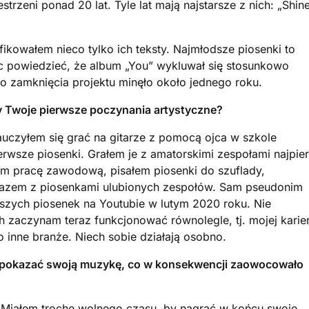
trzeni ponad 20 lat. Tyle lat mają najstarsze z nich: „Shin
kowałem nieco tylko ich teksty. Najmłodsze piosenki to
c powiedzieć, że album „You” wykluwał się stosunkowo
do zamknięcia projektu minęło około jednego roku.
yły Twoje pierwsze poczynania artystyczne?
uczyłem się grać na gitarze z pomocą ojca w szkole
rwsze piosenki. Grałem je z amatorskimi zespołami najpie
em pracę zawodową, pisałem piosenki do szuflady,
razem z piosenkami ulubionych zespołów. Sam pseudonim
wszych piosenek na Youtubie w lutym 2020 roku. Nie
 zaczynam teraz funkcjonować równolegle, tj. mojej karie
o inne branże. Niech sobie działają osobno.
u pokazać swoją muzykę, co w konsekwencji zaowocowało
 Miałem trochę wolnego czasu, by nagrać w końcu swoje