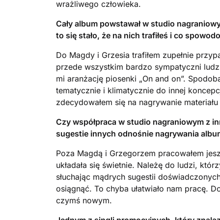
wrażliwego człowieka.
Cały album powstawał w studio nagraniowy
to się stało, że na nich trafiłeś i co spow
Do Magdy i Grzesia trafiłem zupełnie przypa
przede wszystkim bardzo sympatyczni ludzi
mi aranżację piosenki „On and on”. Spodobał
tematycznie i klimatycznie do innej koncep
zdecydowałem się na nagrywanie materiału 
Czy współpraca w studio nagraniowym z inny
sugestie innych odnośnie nagrywania albu
Poza Magdą i Grzegorzem pracowałem jeszc
układała się świetnie. Należę do ludzi, którz
słuchając mądrych sugestii doświadczonych 
osiągnąć. To chyba ułatwiało nam pracę. D
czymś nowym.