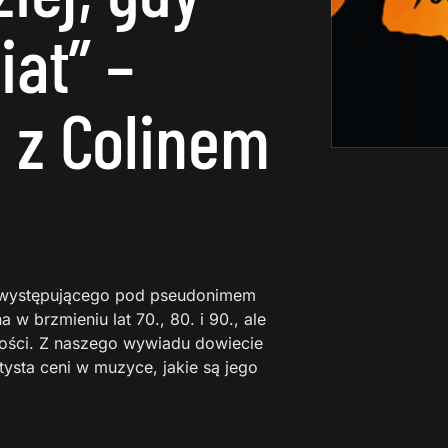
iat” –
 z Colinem
ty występującego pod pseudonimem
w brzmieniu lat 70., 80. i 90., ale
ści. Z naszego wywiadu dowiecie
artysta ceni w muzyce, jakie są jego