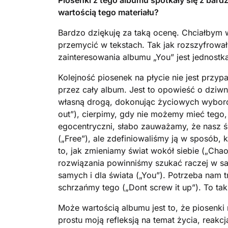
Piosenki z tego albumu spotkały się z bard
wartością tego materiału?
Bardzo dziękuję za taką ocenę. Chciałbym w
przemycić w tekstach. Tak jak rozszyfrował
zainteresowania albumu „You” jest jednostka
Kolejność piosenek na płycie nie jest przy
przez cały album. Jest to opowieść o dziwne
własną drogą, dokonując życiowych wyborów
out”), cierpimy, gdy nie możemy mieć tego,
egocentryczni, słabo zauważamy, że nasz 
(„Free”), ale zdefiniowaliśmy ją w sposób, 
to, jak zmieniamy świat wokół siebie („Chao
rozwiązania powinniśmy szukać raczej w sam
samych i dla świata („You”). Potrzeba nam t
schrzańmy tego („Dont screw it up”). To ta
Może wartością albumu jest to, że piosenki
prostu moją refleksją na temat życia, reak