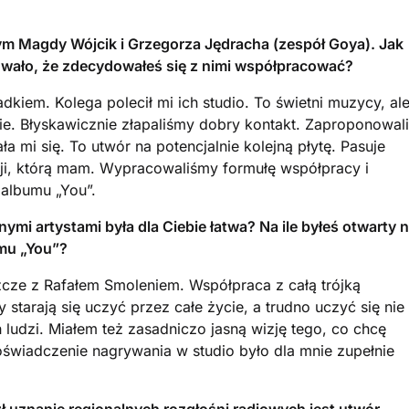
m Magdy Wójcik i Grzegorza Jędracha (zespół Goya). Jak
odowało, że zdecydowałeś się z nimi współpracować?
dkiem. Kolega polecił mi ich studio. To świetni muzycy, al
e. Błyskawicznie złapaliśmy dobry kontakt. Zaproponowali
a mi się. To utwór na potencjalnie kolejną płytę. Pasuje
cji, którą mam. Wypracowaliśmy formułę współpracy i
albumu „You”.
mi artystami była dla Ciebie łatwa? Na ile byłeś otwarty 
mu „You”?
ze z Rafałem Smoleniem. Współpraca z całą trójką
y starają się uczyć przez całe życie, a trudno uczyć się nie
ludzi. Miałem też zasadniczo jasną wizję tego, co chcę
oświadczenie nagrywania w studio było dla mnie zupełnie