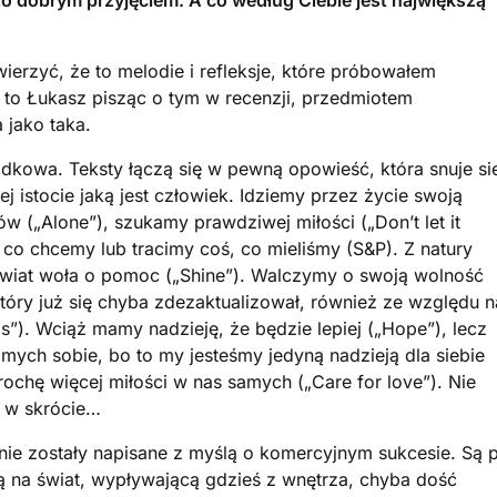
zo dobrym przyjęciem. A co według Ciebie jest największą
ierzyć, że to melodie i refleksje, które próbowałem
 to Łukasz pisząc o tym w recenzji, przedmiotem
 jako taka.
padkowa. Teksty łączą się w pewną opowieść, która snuje si
j istocie jaką jest człowiek. Idziemy przez życie swoją
 („Alone”), szukamy prawdziwej miłości („Don’t let it
 co chcemy lub tracimy coś, co mieliśmy (S&P). Z natury
świat woła o pomoc („Shine”). Walczymy o swoją wolność
który już się chyba zdezaktualizował, również ze względu n
s”). Wciąż mamy nadzieję, że będzie lepiej („Hope”), lecz
ych sobie, bo to my jesteśmy jedyną nadzieją dla siebie
rochę więcej miłości w nas samych („Care for love”). Nie
k w skrócie…
 nie zostały napisane z myślą o komercyjnym sukcesie. Są 
cją na świat, wypływającą gdzieś z wnętrza, chyba dość