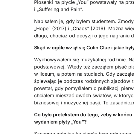
Piosenki na płycie „You” powstawały na przes
i „Suffering and Pain”.
Napisałem je, gdy byłem studentem. Zmodyfi
„Hope” (2017) i „Chaos” (2019). Można wię
długo, chociaż od decyzji o jego nagraniu 
Skąd w ogóle wziął się Colin Clue i jakie b
Wychowywałem się muzykalnej rodzinie. Na
podstawowej. Wtedy też zacząłem pisać pie
w liceum, a potem na studiach. Gdy zaczął
śpiewając je podczas rodzinnych zjazdów 
powstał, gdy pomyślałem o publikacji pier
chciałem mieszać dwóch światów, w których
biznesowej i muzycznej pasji. To zasadnicz
Co było pretekstem do tego, żeby w końc
wydaniem płyty „You”?
Szczerze mówiąc kolejność była odwrotna.