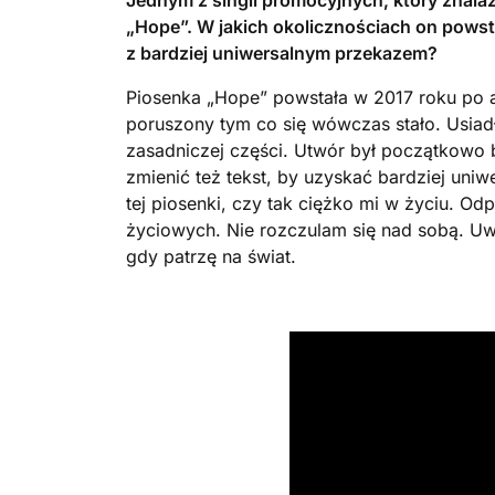
Jednym z singli promocyjnych, który znalaz
„Hope”. W jakich okolicznościach on powst
z bardziej uniwersalnym przekazem?
Piosenka „Hope” powstała w 2017 roku po 
poruszony tym co się wówczas stało. Usiadł
zasadniczej części. Utwór był początkowo 
zmienić też tekst, by uzyskać bardziej uniw
tej piosenki, czy tak ciężko mi w życiu. Od
życiowych. Nie rozczulam się nad sobą. Uwa
gdy patrzę na świat.