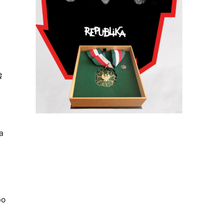
ę
a
po