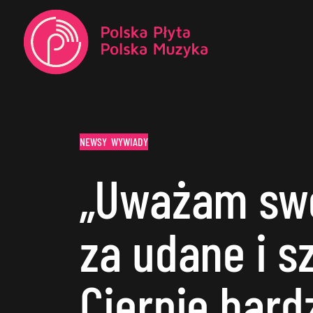
NEWSY
WYWIADY
„Uważam swo
za udane i s
Cierpię bardz