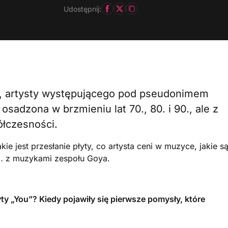
Udostępnij:
u”, artysty występującego pod pseudonimem
osadzona w brzmieniu lat 70., 80. i 90., ale z
łczesności.
ie jest przesłanie płyty, co artysta ceni w muzyce, jakie s
go… z muzykami zespołu Goya.
y „You”? Kiedy pojawiły się pierwsze pomysły, które