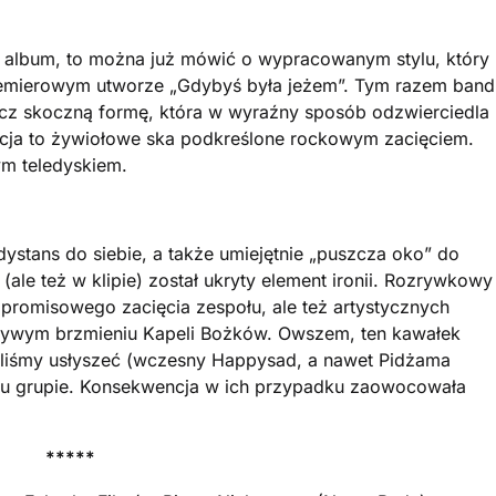
n album, to można już mówić o wypracowanym stylu, który
emierowym utworze „Gdybyś była jeżem”. Tym razem band
ęcz skoczną formę, która w wyraźny sposób odzwierciedla
cja to żywiołowe ska podkreślone rockowym zacięciem.
m teledyskiem.
ystans do siebie, a także umiejętnie „puszcza oko” do
 (ale też w klipie) został ukryty element ironii. Rozrywkowy
ompromisowego zacięcia zespołu, ale też artystycznych
żywym brzmieniu Kapeli Bożków. Owszem, ten kawałek
ogliśmy usłyszeć (wczesny Happysad, a nawet Pidżama
zmu grupie. Konsekwencja w ich przypadku zaowocowała
*****