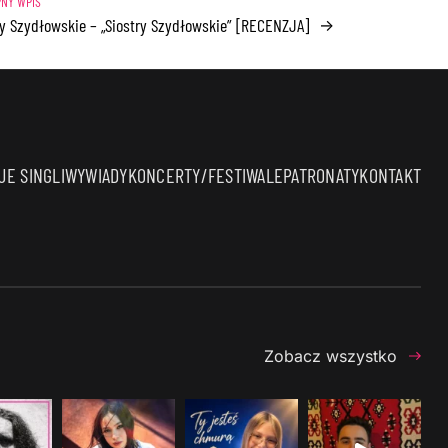
ry Szydłowskie – „Siostry Szydłowskie” [RECENZJA]
→
E SINGLI
WYWIADY
KONCERTY/FESTIWALE
PATRONATY
KONTAKT
Zobacz wszystko