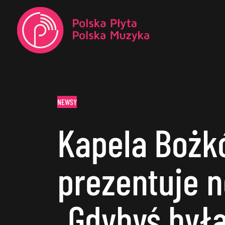
NEWSY
Kapela Bożk
prezentuje 
„Gdybyś był