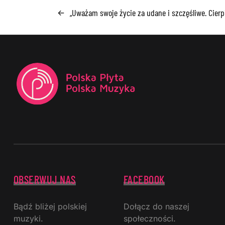
„Uważam swoje życie za udane i szczęśliwe. Cierp
←
OBSERWUJ NAS
FACEBOOK
Bądź bliżej polskiej
Dołącz do naszej
muzyki.
społeczności.