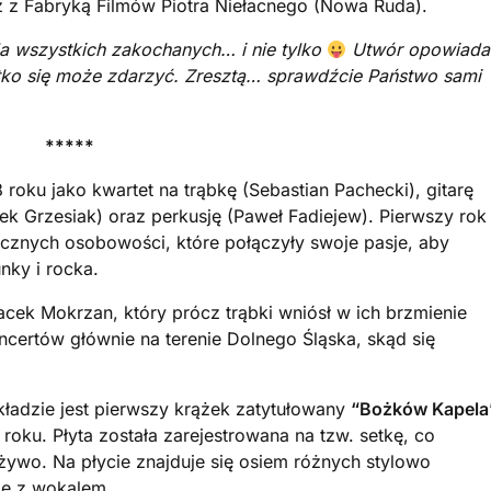
 z Fabryką Filmów Piotra Niełacnego (Nowa Ruda).
la wszystkich zakochanych… i nie tylko
Utwór opowiada
ystko się może zdarzyć. Zresztą… sprawdźcie Państwo sami
*****
roku jako kwartet na trąbkę (Sebastian Pachecki), gitarę
tek Grzesiak) oraz perkusję (Paweł Fadiejew). Pierwszy rok
cznych osobowości, które połączyły swoje pasje, aby
nky i rocka.
acek Mokrzan, który prócz trąbki wniósł w ich brzmienie
certów głównie na terenie Dolnego Śląska, skąd się
kładzie jest pierwszy krążek zatytułowany
“Bożków Kapela
 roku. Płyta została zarejestrowana na tzw. setkę, co
żywo. Na płycie znajduje się osiem różnych stylowo
że z wokalem.