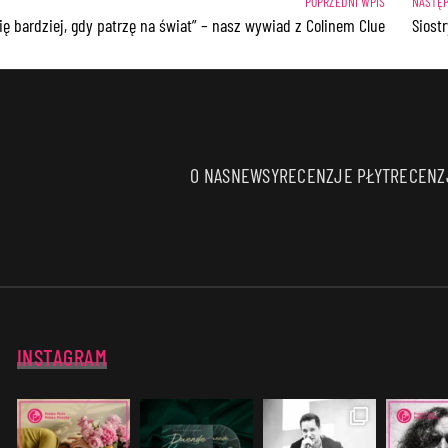
ię bardziej, gdy patrzę na świat” – nasz wywiad z Colinem Clue
Siost
O NAS
NEWSY
RECENZJE PŁYT
RECENZJ
INSTAGRAM