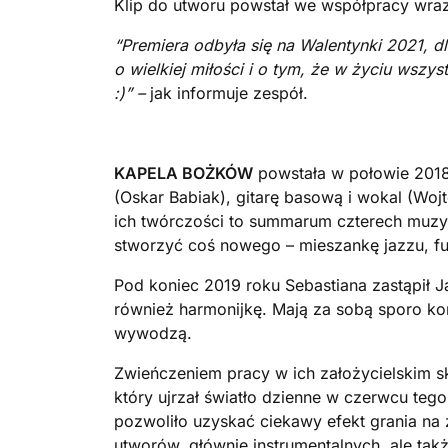
Klip do utworu powstał we współpracy wraz
“Premiera odbyła się na Walentynki 2021, d
o wielkiej miłości i o tym, że w życiu wsz
:)” –
jak informuje zespół.
KAPELA BOŻKÓW
powstała w połowie 2018 
(Oskar Babiak), gitarę basową i wokal (Woj
ich twórczości to summarum czterech muzy
stworzyć coś nowego – mieszankę jazzu, fu
Pod koniec 2019 roku Sebastiana zastąpił J
również harmonijkę. Mają za sobą sporo kon
wywodzą.
Zwieńczeniem pracy w ich założycielskim s
który ujrzał światło dzienne w czerwcu tego
pozwoliło uzyskać ciekawy efekt grania na 
utworów, głównie instrumentalnych, ale tak