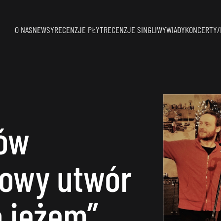
O NAS
NEWSY
RECENZJE PŁYT
RECENZJE SINGLI
WYWIADY
KONCERTY/
ów
nowy utwór
a jeżem”