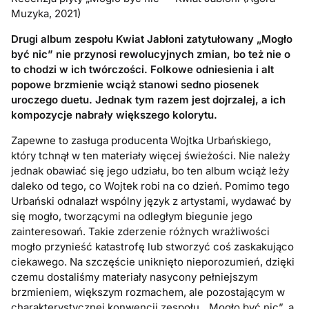
Muzyka, 2021)
Drugi album zespołu Kwiat Jabłoni zatytułowany „Mogło
być nic” nie przynosi rewolucyjnych zmian, bo też nie o
to chodzi w ich twórczości. Folkowe odniesienia i alt
popowe brzmienie wciąż stanowi sedno piosenek
uroczego duetu. Jednak tym razem jest dojrzalej, a ich
kompozycje nabrały większego kolorytu.
Zapewne to zasługa producenta Wojtka Urbańskiego,
który tchnął w ten materiały więcej świeżości. Nie należy
jednak obawiać się jego udziału, bo ten album wciąż leży
daleko od tego, co Wojtek robi na co dzień. Pomimo tego
Urbański odnalazł wspólny język z artystami, wydawać by
się mogło, tworzącymi na odległym biegunie jego
zainteresowań. Takie zderzenie różnych wrażliwości
mogło przynieść katastrofę lub stworzyć coś zaskakująco
ciekawego. Na szczęście uniknięto nieporozumień, dzięki
czemu dostaliśmy materiały nasycony pełniejszym
brzmieniem, większym rozmachem, ale pozostającym w
charakterystycznej konwencji zespołu. „Mogło być nic”, a