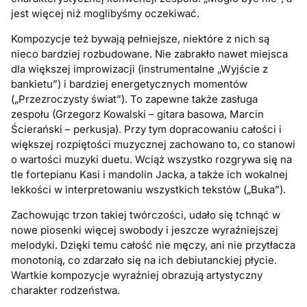
jest więcej niż moglibyśmy oczekiwać.
Kompozycje też bywają pełniejsze, niektóre z nich są
nieco bardziej rozbudowane. Nie zabrakło nawet miejsca
dla większej improwizacji (instrumentalne „Wyjście z
bankietu”) i bardziej energetycznych momentów
(„Przezroczysty świat”). To zapewne także zasługa
zespołu (Grzegorz Kowalski – gitara basowa, Marcin
Ścierański – perkusja). Przy tym dopracowaniu całości i
większej rozpiętości muzycznej zachowano to, co stanowi
o wartości muzyki duetu. Wciąż wszystko rozgrywa się na
tle fortepianu Kasi i mandolin Jacka, a także ich wokalnej
lekkości w interpretowaniu wszystkich tekstów („Buka”).
Zachowując trzon takiej twórczości, udało się tchnąć w
nowe piosenki więcej swobody i jeszcze wyraźniejszej
melodyki. Dzięki temu całość nie męczy, ani nie przytłacza
monotonią, co zdarzało się na ich debiutanckiej płycie.
Wartkie kompozycje wyraźniej obrazują artystyczny
charakter rodzeństwa.