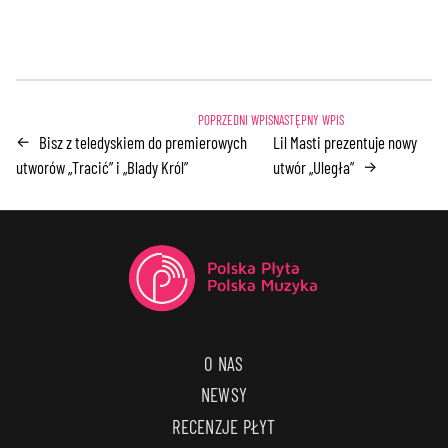
Bisz z teledyskiem do premierowych
Lil Masti prezentuje nowy
←
utworów „Tracić” i „Blady Król”
utwór „Uległa”
→
O NAS
NEWSY
RECENZJE PŁYT