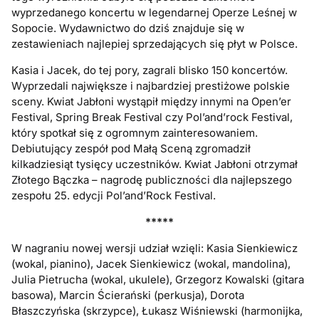
wyprzedanego koncertu w legendarnej Operze Leśnej w
Sopocie. Wydawnictwo do dziś znajduje się w
zestawieniach najlepiej sprzedających się płyt w Polsce.
Kasia i Jacek, do tej pory, zagrali blisko 150 koncertów.
Wyprzedali największe i najbardziej prestiżowe polskie
sceny. Kwiat Jabłoni wystąpił między innymi na Open’er
Festival, Spring Break Festival czy Pol’and’rock Festival,
który spotkał się z ogromnym zainteresowaniem.
Debiutujący zespół pod Małą Sceną zgromadził
kilkadziesiąt tysięcy uczestników. Kwiat Jabłoni otrzymał
Złotego Bączka – nagrodę publiczności dla najlepszego
zespołu 25. edycji Pol’and’Rock Festival.
*****
W nagraniu nowej wersji udział wzięli: Kasia Sienkiewicz
(wokal, pianino), Jacek Sienkiewicz (wokal, mandolina),
Julia Pietrucha (wokal, ukulele), Grzegorz Kowalski (gitara
basowa), Marcin Ścierański (perkusja), Dorota
Błaszczyńska (skrzypce), Łukasz Wiśniewski (harmonijka,