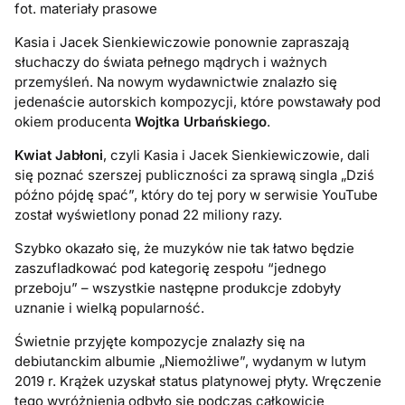
fot. materiały prasowe
Kasia i Jacek Sienkiewiczowie ponownie zapraszają
słuchaczy do świata pełnego mądrych i ważnych
przemyśleń. Na nowym wydawnictwie znalazło się
jedenaście autorskich kompozycji, które powstawały pod
okiem producenta
Wojtka Urbańskiego
.
Kwiat Jabłoni
, czyli Kasia i Jacek Sienkiewiczowie, dali
się poznać szerszej publiczności za sprawą singla „Dziś
późno pójdę spać”, który do tej pory w serwisie YouTube
został wyświetlony ponad 22 miliony razy.
Szybko okazało się, że muzyków nie tak łatwo będzie
zaszufladkować pod kategorię zespołu “jednego
przeboju” – wszystkie następne produkcje zdobyły
uznanie i wielką popularność.
Świetnie przyjęte kompozycje znalazły się na
debiutanckim albumie „Niemożliwe”, wydanym w lutym
2019 r. Krążek uzyskał status platynowej płyty. Wręczenie
tego wyróżnienia odbyło się podczas całkowicie