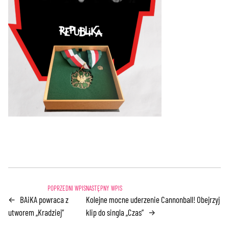
BAiKA powraca z
Kolejne mocne uderzenie Cannonball! Obejrzyj
←
utworem „Kradziej”
klip do singla „Czas”
→