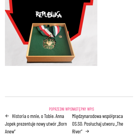
Historia o mnie, o Tobie. Anna
Międzynarodowa współpraca
←
Jopek prezentuje nowy utwór „Born
OS.SO. Posłuchaj utworu „The
Anew”
River”
→