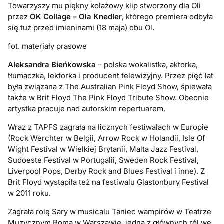
Towarzyszy mu piękny kolażowy klip stworzony dla Oli
przez
OK Collage – Ola Knedler
, którego premiera odbyła
się tuż przed imieninami (18 maja) obu Ol.
fot. materiały prasowe
Aleksandra Bieńkowska
– polska wokalistka, aktorka,
tłumaczka, lektorka i producent telewizyjny. Przez pięć lat
była związana z The Australian Pink Floyd Show, śpiewała
także w Brit Floyd The Pink Floyd Tribute Show. Obecnie
artystka pracuje nad autorskim repertuarem.
Wraz z TAPFS zagrała na licznych festiwalach w Europie
(Rock Werchter w Belgii, Arrow Rock w Holandii, Isle Of
Wight Festival w Wielkiej Brytanii, Malta Jazz Festival,
Sudoeste Festival w Portugalii, Sweden Rock Festival,
Liverpool Pops, Derby Rock and Blues Festival i inne). Z
Brit Floyd wystąpiła też na festiwalu Glastonbury Festival
w 2011 roku.
Zagrała rolę Sary w musicalu Taniec wampirów w Teatrze
Muzycznym Roma w Warszawie, jedną z głównych ról we