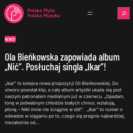
Szukaj
NEWSY
Ola Bieńkowska zapowiada album
„Nić”. Posłuchaj singla „Ikar”!
„Ikar” to kolejna nowa propozycji Oli Bieńkowskiej. Do
utworu powstał klip, a cały album artystki ukaże się pod
naszym patronatem medialnym już w czerwcu. „Opadam,
tonę w jedwabnym chłodzie białych chmur, wzlatuję,
płonę – Nikt mnie nie ściągnie w dół”. „Ikar” to numer o
odwadze w sięganiu po to, czego się pragnie najbardziej,
niezależnie od…