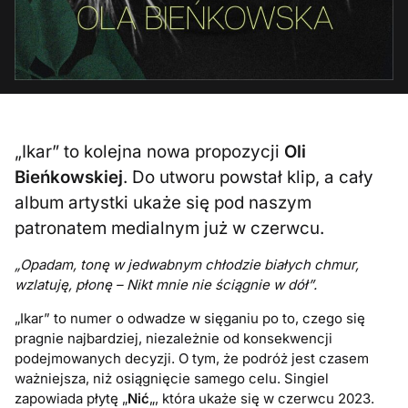
„Ikar” to kolejna nowa propozycji
Oli
Bieńkowskiej
. Do utworu powstał klip, a cały
album artystki ukaże się pod naszym
patronatem medialnym już w czerwcu.
„Opadam, tonę w jedwabnym chłodzie białych chmur,
wzlatuję, płonę – Nikt mnie nie ściągnie w dół”.
„Ikar” to numer o odwadze w sięganiu po to, czego się
pragnie najbardziej, niezależnie od konsekwencji
podejmowanych decyzji. O tym, że podróż jest czasem
ważniejsza, niż osiągnięcie samego celu.
Singiel
zapowiada płytę „
Nić
„, która ukaże się w czerwcu 2023.