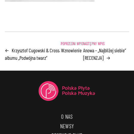
Krzysztof Cugowski & Cross. Wznowienie
Anowa – „Najbliżej siebie”
←
albumu „Podwójna twarz”
[RECENZJA]
→
O NAS
NEWSY