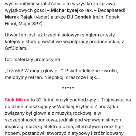
wyśmienitymi scratch’ami, a to wszystko za sprawą
wyjątkowych gości –
Michał Łysejko
(ex. – Decapitated),
Marek Pająk
(Vader) a także
DJ Gondek
(m.in. Popek,
Hinol, Major SPZ).
Utwór ten jest już trzecim solowym singlem artysty,
kolejnym który powstał we współpracy producenckiej z
Grf3ld’em.
fot. materiały promocyjne
„Trzaski! W mojej głowie…”. Psychodeliczne zwrotki,
melodyjny refren. Niepokój, dreszcze i lęk…
*****
Sick Mikey
to 32-letni muzyk pochodzący z Trójmiasta, na
co dzień mieszkający w Wielkiej Brytanii. Z początku
związany był głównie z muzyką rockową, a w
szczególności punkową, jednak pod wpływem silnych
inspiracji muzyką elektroniczną, alternatywną oraz hip-
hopem, postanowił stworzyć nietypowy i zróżnicowany