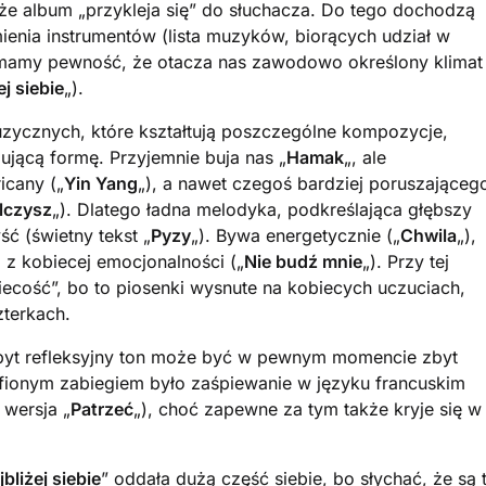
e album „przykleja się” do słuchacza. Do tego dochodzą
enia instrumentów (lista muzyków, biorących udział w
u mamy pewność, że otacza nas zawodowo określony klimat
ej siebie
„).
 muzycznych, które kształtują poszczególne kompozycje,
ującą formę. Przyjemnie buja nas „
Hamak
„, ale
icany („
Yin Yang
„), a nawet czegoś bardziej poruszająceg
lczysz
„). Dlatego ładna melodyka, podkreślająca głębszy
ć (świetny tekst „
Pyzy
„). Bywa energetycznie („
Chwila
„),
 z kobiecej emocjonalności („
Nie budź mnie
„). Przy tej
iecość”, bo to piosenki wysnute na kobiecych uczuciach,
terkach.
zbyt refleksyjny ton może być w pewnym momencie zbyt
rafionym zabiegiem było zaśpiewanie w języku francuskim
 wersja „
Patrzeć
„), choć zapewne za tym także kryje się w
jbliżej siebie
” oddała dużą część siebie, bo słychać, że są 