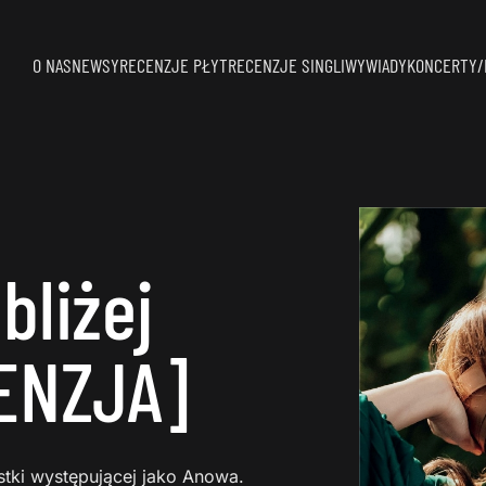
O NAS
NEWSY
RECENZJE PŁYT
RECENZJE SINGLI
WYWIADY
KONCERTY/
bliżej
CENZJA]
stki występującej jako Anowa.