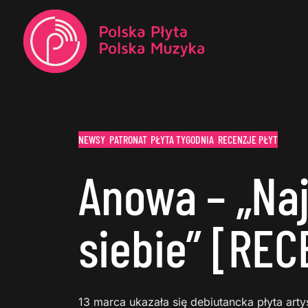
NEWSY
PATRONAT
PŁYTA TYGODNIA
RECENZJE PŁYT
Anowa – „Naj
siebie” [RE
13 marca ukazała się debiutancka płyta arty