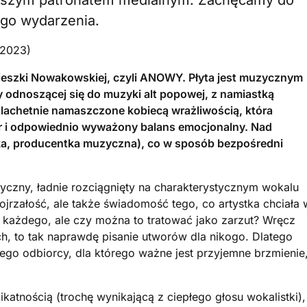
d naszym patronatem medialnym. Zachęcamy do
ego wydarzenia.
(2023)
gnieszki Nowakowskiej, czyli ANOWY. Płyta jest muzycznym
 odnoszącej się do muzyki alt popowej, z namiastką
szlachetnie namaszczone kobiecą wrażliwością, która
er i odpowiednio wyważony balans emocjonalny. Nad
ka, producentka muzyczna), co w sposób bezpośredni
czny, ładnie rozciągnięty na charakterystycznym wokalu
ojrzałość, ale także świadomość tego, co artystka chciała 
do każdego, ale czy można to tratować jako zarzut? Wręcz
h, to tak naprawdę pisanie utworów dla nikogo. Dlatego
ego odbiorcy, dla którego ważne jest przyjemne brzmienie
katnością (trochę wynikającą z ciepłego głosu wokalistki),