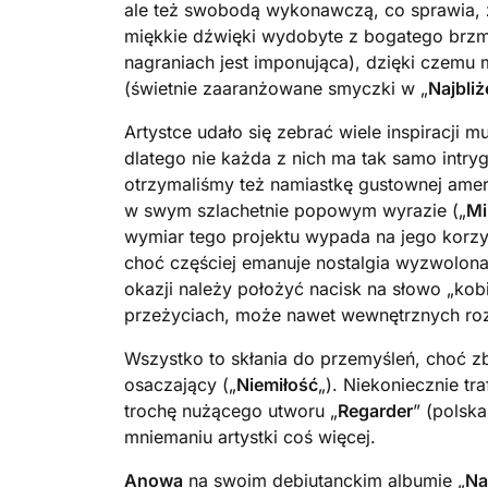
ale też swobodą wykonawczą, co sprawia, ż
miękkie dźwięki wydobyte z bogatego brzmi
nagraniach jest imponująca), dzięki czem
(świetnie zaaranżowane smyczki w „
Najbliż
Artystce udało się zebrać wiele inspiracji
dlatego nie każda z nich ma tak samo intryg
otrzymaliśmy też namiastkę gustownej amer
w swym szlachetnie popowym wyrazie („
Mi
wymiar tego projektu wypada na jego korzyś
choć częściej emanuje nostalgia wyzwolona
okazji należy położyć nacisk na słowo „kob
przeżyciach, może nawet wewnętrznych roz
Wszystko to skłania do przemyśleń, choć 
osaczający („
Niemiłość
„). Niekoniecznie t
trochę nużącego utworu „
Regarder
” (polska
mniemaniu artystki coś więcej.
Anowa
na swoim debiutanckim albumie „
Na