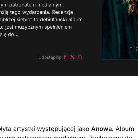
aszym patronatem medialnym.
nzją tego wydarzenia. Recenzja
jbliżej siebie” to debiutancki album
ta jest muzycznym spełnieniem
 się do…
Udostępnij:
łyta artystki występującej jako
Anowa
. Album