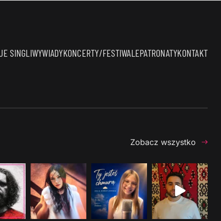
E SINGLI
WYWIADY
KONCERTY/FESTIWALE
PATRONATY
KONTAKT
Zobacz wszystko