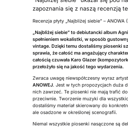
“Najbliżej siebie” ukazał się po
zapoznania się z naszą recenzją t
Recenzja płyty „Najbliżej siebie” – ANOWA 
„Najbliżej siebie” to debiutancki album A
spełnieniem wokalistki, w sposób gustowny
vintage. Dzięki temu dostaliśmy piosenki 
sprawia, że całość ma angażujący charakt
całością czuwała Karo Glazer (kompozytor
przełożyło się na jakość tego wydarzenia.
Zwraca uwagę niewspółczesny wyraz artysty
ANOWEJ
. Jest w tych propozycjach duża d
nich zawrzeć. Te piosenki nie mają trafić 
przeciwnie. Tworzenie muzyki dla wszystkic
dostaliśmy materiał skierowany do konkretn
ale osadzone w określonej scenografii.
Niemal wszystkie piosenki nasączone są deli