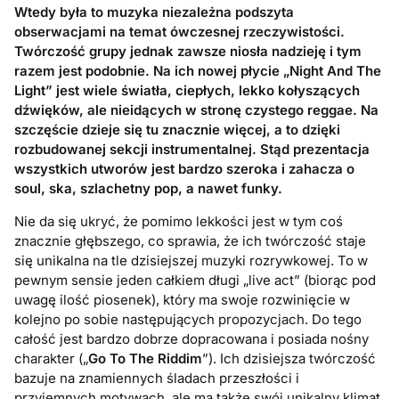
Wtedy była to muzyka niezależna podszyta
obserwacjami na temat ówczesnej rzeczywistości.
Twórczość grupy jednak zawsze niosła nadzieję i tym
razem jest podobnie. Na ich nowej płycie „Night And The
Light” jest wiele światła, ciepłych, lekko kołyszących
dźwięków, ale nieidących w stronę czystego reggae. Na
szczęście dzieje się tu znacznie więcej, a to dzięki
rozbudowanej sekcji instrumentalnej. Stąd prezentacja
wszystkich utworów jest bardzo szeroka i zahacza o
soul, ska, szlachetny pop, a nawet funky.
Nie da się ukryć, że pomimo lekkości jest w tym coś
znacznie głębszego, co sprawia, że ich twórczość staje
się unikalna na tle dzisiejszej muzyki rozrywkowej. To w
pewnym sensie jeden całkiem długi „live act” (biorąc pod
uwagę ilość piosenek), który ma swoje rozwinięcie w
kolejno po sobie następujących propozycjach. Do tego
całość jest bardzo dobrze dopracowana i posiada nośny
charakter („
Go To The Riddim
”). Ich dzisiejsza twórczość
bazuje na znamiennych śladach przeszłości i
przyjemnych motywach, ale ma także swój unikalny klimat,