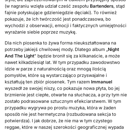
(w nagraniu wzięła udział cześć zespołu
Bartenders
, stąd
fajnie połyskujące gdzieniegdzie dęciaki). To również
pokazuje, że ich twórczość jest ponadczasowa, bo
wychodzi z obserwacji, emocji i faktycznych umiejętności
wyrażanie siebie poprzez muzykę.
Dla nich piosenka to żywa forma nieukształtowana na
potrzeby jakiejś chwilowej mody. Dlatego album „
Night
And The Light
” będzie bronił się za kilkanaście, a może
nawet kilkadziesiąt lat. W tym przypadku zawodowstwo
idzie w parze z naturalnością oraz mnogą ilością
pomysłów, które są wystarczająco przyswajalne i
kształtują ten zbiór piosenek. Tym razem
Immanuel
wyszedł ze swojej niszy, co pokazuje nowa płyta, bo jej
brzmienie jest ciepłe, otwarte na słuchacza, a przy tym nie
zostało podrasowane sztucznym efekciarstwem. W tym
przypadku wygrywa po prostu muzyka, która w żaden
sposób nie jest hermetyczna (rozbudowana sekcja to
potwierdza). I jak dobrze, że nie ma w tym czystego
reggae, które w naszej szerokości geograficznej wypada