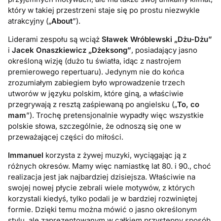
który w takiej przestrzeni staje się po prostu niezwykle
atrakcyjny („
About
”).
Liderami zespołu są wciąż
Sławek Wróblewski „Dżu-Dżu”
i
Jacek Onaszkiewicz „Dżeksong”
, posiadający jasno
określoną wizję (dużo tu światła, idąc z nastrojem
premierowego repertuaru). Jedynym nie do końca
zrozumiałym zabiegiem było wprowadzenie trzech
utworów w języku polskim, które giną, a właściwie
przegrywają z resztą zaśpiewaną po angielsku („
To, co
mam
”). Trochę pretensjonalnie wypadły więc wszystkie
polskie słowa, szczególnie, że odnoszą się one w
przeważającej części do miłości.
Immanuel
korzysta z żywej muzyki, wyciągając ją z
różnych okresów. Mamy więc namiastkę lat 80. i 90., choć
realizacja jest jak najbardziej dzisiejsza. Właściwie na
swojej nowej płycie zebrali wiele motywów, z których
korzystali kiedyś, tylko podali je w bardziej rozwiniętej
formie. Dzięki temu można mówić o jasno określonym
stylu, ale zaprezentowanym w całkiem przystępny sposób