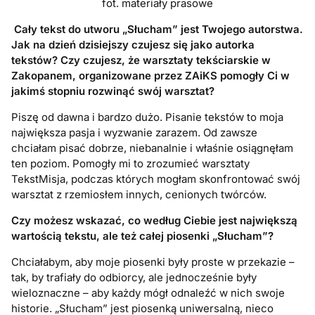
fot. materiały prasowe
Cały tekst do utworu „Słucham” jest Twojego autorstwa.
Jak na dzień dzisiejszy czujesz się jako autorka
tekstów? Czy czujesz, że warsztaty tekściarskie w
Zakopanem, organizowane przez ZAiKS pomogły Ci w
jakimś stopniu rozwinąć swój warsztat?
Piszę od dawna i bardzo dużo. Pisanie tekstów to moja
największa pasja i wyzwanie zarazem. Od zawsze
chciałam pisać dobrze, niebanalnie i właśnie osiągnęłam
ten poziom. Pomogły mi to zrozumieć warsztaty
TekstMisja, podczas których mogłam skonfrontować swój
warsztat z rzemiosłem innych, cenionych twórców.
Czy możesz wskazać, co według Ciebie jest największą
wartością tekstu, ale też całej piosenki „Słucham”?
Chciałabym, aby moje piosenki były proste w przekazie –
tak, by trafiały do odbiorcy, ale jednocześnie były
wieloznaczne – aby każdy mógł odnaleźć w nich swoje
historie. „Słucham” jest piosenką uniwersalną, nieco