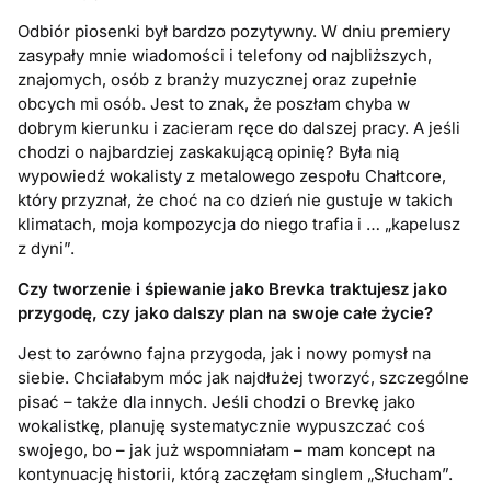
Odbiór piosenki był bardzo pozytywny. W dniu premiery
zasypały mnie wiadomości i telefony od najbliższych,
znajomych, osób z branży muzycznej oraz zupełnie
obcych mi osób. Jest to znak, że poszłam chyba w
dobrym kierunku i zacieram ręce do dalszej pracy. A jeśli
chodzi o najbardziej zaskakującą opinię? Była nią
wypowiedź wokalisty z metalowego zespołu Chałtcore,
który przyznał, że choć na co dzień nie gustuje w takich
klimatach, moja kompozycja do niego trafia i … „kapelusz
z dyni”.
Czy tworzenie i śpiewanie jako Brevka traktujesz jako
przygodę, czy jako dalszy plan na swoje całe życie?
Jest to zarówno fajna przygoda, jak i nowy pomysł na
siebie. Chciałabym móc jak najdłużej tworzyć, szczególne
pisać – także dla innych. Jeśli chodzi o Brevkę jako
wokalistkę, planuję systematycznie wypuszczać coś
swojego, bo – jak już wspomniałam – mam koncept na
kontynuację historii, którą zaczęłam singlem „Słucham”.