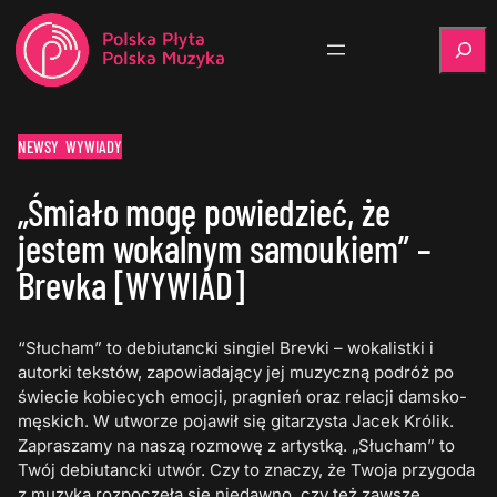
Szukaj
NEWSY
WYWIADY
„Śmiało mogę powiedzieć, że
jestem wokalnym samoukiem” –
Brevka [WYWIAD]
“Słucham” to debiutancki singiel Brevki – wokalistki i
autorki tekstów, zapowiadający jej muzyczną podróż po
świecie kobiecych emocji, pragnień oraz relacji damsko-
męskich. W utworze pojawił się gitarzysta Jacek Królik.
Zapraszamy na naszą rozmowę z artystką. „Słucham” to
Twój debiutancki utwór. Czy to znaczy, że Twoja przygoda
z muzyką rozpoczęła się niedawno, czy też zawsze