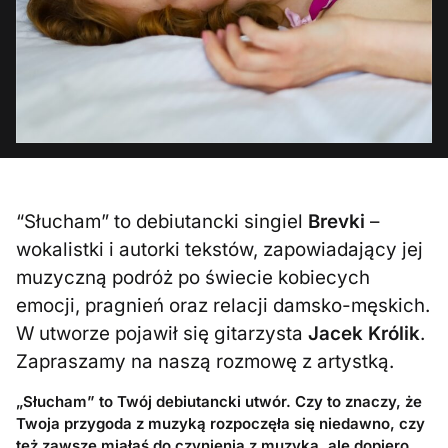
“Słucham” to debiutancki singiel
Brevki
–
wokalistki i autorki tekstów, zapowiadający jej
muzyczną podróż po świecie kobiecych
emocji, pragnień oraz relacji damsko-męskich.
W utworze pojawił się gitarzysta
Jacek Królik
.
Zapraszamy na naszą rozmowę z artystką.
„Słucham” to Twój debiutancki utwór. Czy to znaczy, że
Twoja przygoda z muzyką rozpoczęła się niedawno, czy
też zawsze miałaś do czynienia z muzyką, ale dopiero