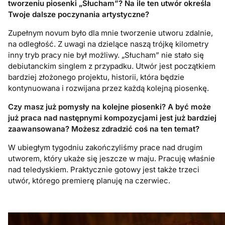
tworzeniu piosenki „Słucham”? Na ile ten utwór określa
Twoje dalsze poczynania artystyczne?
Zupełnym novum było dla mnie tworzenie utworu zdalnie,
na odległość. Z uwagi na dzielące naszą trójkę kilometry
inny tryb pracy nie był możliwy. „Słucham” nie stało się
debiutanckim singlem z przypadku. Utwór jest początkiem
bardziej złożonego projektu, historii, która będzie
kontynuowana i rozwijana przez każdą kolejną piosenkę.
Czy masz już pomysły na kolejne piosenki? A być może
już praca nad następnymi kompozycjami jest już bardziej
zaawansowana? Możesz zdradzić coś na ten temat?
W ubiegłym tygodniu zakończyliśmy prace nad drugim
utworem, który ukaże się jeszcze w maju. Pracuję właśnie
nad teledyskiem. Praktycznie gotowy jest także trzeci
utwór, którego premierę planuję na czerwiec.