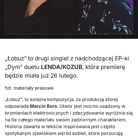
„Łobuz” to drugi singiel z nadchodzącej EP-ki
„Dym” duetu
LENDA/KOZUB
, która premierę
będzie miała już 26 lutego.
fot. materiały prasowe
„Łobuz”, to kolejna kompozycja, za produkcję której
odpowiada
Marcin Bors
. Utwór jest mocno osadzony w
brzmieniach elektronicznych i zdecydowanie wyróżnia się
na tle całego materiału swoim zadziornym charakterem.
Historia zawarta w tekście inspirowana jest często
spotykanym zjawiskiem wśród kobiet, które porzucają