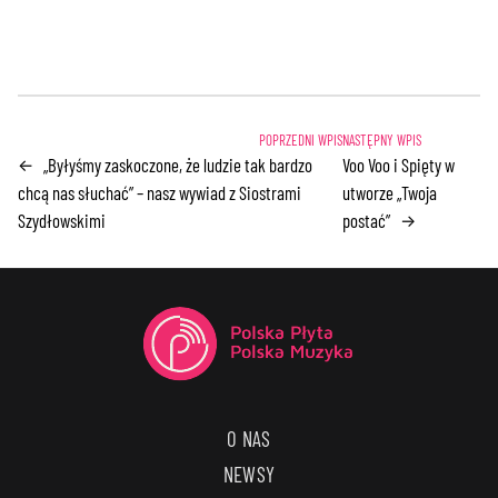
„Byłyśmy zaskoczone, że ludzie tak bardzo
Voo Voo i Spięty w
←
chcą nas słuchać” – nasz wywiad z Siostrami
utworze „Twoja
Szydłowskimi
postać”
→
O NAS
NEWSY