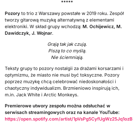
*****
Pozory
to trio z Warszawy powstałe w 2019 roku. Zespół
tworzy gitarową muzykę alternatywną z elementami
elektroniki. W skład grupy wchodzą:
M. Ochijewicz, M.
Dawidczyk, J. Wojnar
.
Grają tak jak czują.
Piszą to co myślą.
Nie ściemniają.
Teksty grupy to pozory nostalgii za drażami korsarzami i
optymizmu, że miasto nie musi być toksyczne. Pozory
poprzez muzykę chcą celebrować niedoskonałości i
chaotyczny indywidualizm. Brzmieniowo inspirują ich,
m.in. Jack White i Arctic Monkeys.
Premierowe utwory zespołu można odsłuchać w
serwisach streamingowych oraz na kanale YouTube:
https://open.spotify.com/artist/1pVsPg5CyfUgWz25Jq1ozB