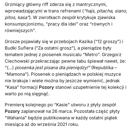
Grzmiący główny riff zderza się z mantrycznymi,
wprowadzającymi w trans refrenami (
“hajs, pitacha, siano,
pitos, kasa”
). W zwrotkach zespół krytykuje zjawiska
konsumpcjonizmu, “pracy dla idei” oraz “równych i
równiejszych”.
Grosze pojawiały się w przebojach Kazika (“12 groszy”) i
Budki Suflera (“Za ostatni grosz”), a pieniądze były
tematem jednej z piosenek musicalu “Metro”. Grzegorz
Ciechowski przekraczając pewne tabu śpiewał nawet, że:
“(…)
piosenka jest pisana dla pieniędzy!”
(Republika –
“Mamona”). Piosenek o pieniądzach w polskiej muzyce
nie brakuje i wiele można by jeszcze wymienić, jednak
“Kasa” formacji
Pozory
stanowi uzupełnienie tej kolekcji i
warto po nią sięgnąć.
Premierę kolejnego po “Kasie” utworu z płyty zespół
Pozory
zaplanował na 26 marca. Pozostała część płyty
“Wahania” będzie publikowana w każdy ostatni piątek
miesiąca aż do września 2021 roku.