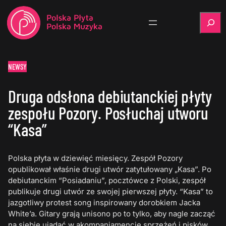
Szukaj
NEWSY
Druga odsłona debiutanckiej płyty
zespołu Pozory. Posłuchaj utworu
“Kasa”
Polska płyta w dziewięć miesięcy. Zespół Pozory
opublikował właśnie drugi utwór zatytułowany „Kasa”. Po
debiutanckim “Posiadaniu”, pocztówce z Polski, zespół
publikuje drugi utwór ze swojej pierwszej płyty. “Kasa” to
jazgotliwy protest song inspirowany dorobkiem Jacka
White’a. Gitary grają unisono po to tylko, aby nagle zacząć
na siebie ujadać w akompaniamencie sprzężeń i pisków.