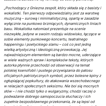
„Pochodzący z Gniezna zespół, który składa się z basisty i
wokalistki. Ten pierwszy odpowiedzialny jest za warstwę
muzyczną – surową i minimalistyczną, opartą w zasadzie
wyłącznie na punkowo brzmiących, dynamicznych liniach
basu. Wokalistka natomiast prezentuje na scenie
niezwykłe, jedyne w swoim rodzaju widowisko, łączące w
sobie elementy punkowego koncertu, teatralnego
happeningu i poetyckiego slamu – coś co jest jedną
wielką artystyczną i ideologiczną prowokacją. Jej
najważniejszym elementem są bardzo mocne, uderzające
w wiele ważnych spraw i kompleksów teksty, których
autorka płynnie przechodzi od obserwacji na temat
polskiej ksenofobii i pustego przywiązania do patosu
oficjalnych patriotycznych symboli, przez bolesne kpiny z
ogłupiającej popkultury, do atakowania wszechobecnego
w relacjach społecznych seksizmu. Nie boi się mocnych
słów – i nie chodzi tylko o wulgaryzmy, chodzi raczej o
podważanie dobrego samopoczucia słuchaczy i ich
zupełnie bezpodstawnego przekonania, że są lepsi od