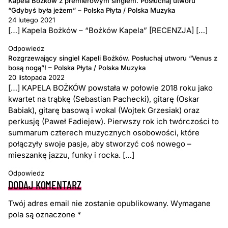
Kapela Bożków z premierowym singlem. Posłuchaj utworu
“Gdybyś była jeżem” – Polska Płyta / Polska Muzyka
24 lutego 2021
[…] Kapela Bożków – “Bożków Kapela” [RECENZJA] […]
Odpowiedz
Rozgrzewający singiel Kapeli Bożków. Posłuchaj utworu “Venus z
bosą nogą”! – Polska Płyta / Polska Muzyka
20 listopada 2022
[…] KAPELA BOŻKÓW powstała w połowie 2018 roku jako
kwartet na trąbkę (Sebastian Pachecki), gitarę (Oskar
Babiak), gitarę basową i wokal (Wojtek Grzesiak) oraz
perkusję (Paweł Fadiejew). Pierwszy rok ich twórczości to
summarum czterech muzycznych osobowości, które
połączyły swoje pasje, aby stworzyć coś nowego –
mieszankę jazzu, funky i rocka. […]
Odpowiedz
DODAJ KOMENTARZ
Twój adres email nie zostanie opublikowany.
Wymagane
pola są oznaczone
*