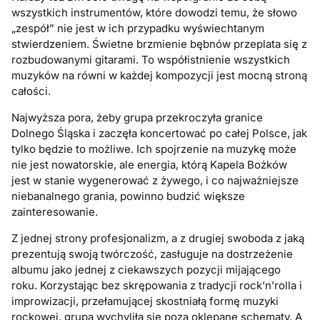
wszystkich instrumentów, które dowodzi temu, że słowo
„zespół” nie jest w ich przypadku wyświechtanym
stwierdzeniem. Świetne brzmienie bębnów przeplata się z
rozbudowanymi gitarami. To współistnienie wszystkich
muzyków na równi w każdej kompozycji jest mocną stroną
całości.
Najwyższa pora, żeby grupa przekroczyła granice
Dolnego Śląska i zaczęła koncertować po całej Polsce, jak
tylko będzie to możliwe. Ich spojrzenie na muzykę może
nie jest nowatorskie, ale energia, którą Kapela Bożków
jest w stanie wygenerować z żywego, i co najważniejsze
niebanalnego grania, powinno budzić większe
zainteresowanie.
Z jednej strony profesjonalizm, a z drugiej swoboda z jaką
prezentują swoją twórczość, zasługuje na dostrzeżenie
albumu jako jednej z ciekawszych pozycji mijającego
roku. Korzystając bez skrępowania z tradycji rock’n’rolla i
improwizacji, przełamującej skostniałą formę muzyki
rockowej, grupa wychyliła się poza oklepane schematy. A