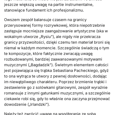
jeszcze większą uwagę na partie instrumentalne,
stanowiące fundament ich profesjonalizmu.
Owszem zespół balansuje czasem na granicy
przerysowanej formy rozrywkowej, która niepotrzebnie
zastępuje mocniejsze zaangażowanie artystyczne (ska w
wokalnym utworze „Rysiu”), ale nigdy nie przekracza
granicy przyzwoitości, dzięki czemu ten materiał broni się
niemal w każdym momencie. Szczególnie świadczą o tym
te kompozycje, które faktycznie zwracają uwagę
rozbudowanymi, bardziej zaawansowanymi motywami
muzycznymi („Bagdadzik”). Świetnym elementem całości
jest pojawiająca się trąbka Sebastiana Pacheckiego, gdyż
to ona wytrąca te utwory z pewnej dosłowności, dodając
im niewątpliwego charakteru. Poprzez brzmienie trąbki i
zestawienie go z solówkami gitarowymi, zespół wyraźnie
romansuje z innymi gatunkami muzycznymi, a szczególnie
ciekawie robi się, gdy to właśnie ona zaczyna przejmować
dowodzenie („Irlandzki”).
Należy też zwrócić uwagę na współgranie ze sobą