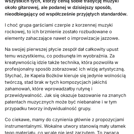
wszystkich tych, którzy cenią sobie tradycję muzyki
około gitarowej, ale podanej w dzisiejszy sposób,
nieodbiegający od współcześnie przyjętych standardów.
I choć grupa garściami czerpie z korzennej muzyki
rockowej, to ich brzmienie zostało rozbudowane o
elementy zahaczające nawet o improwizacje jazzowe.
Na swojej pierwszej płycie zespół dał całkowity upust
temu wszystkiemu, co podsunęła im wyobraźnia. Za
kreatywnością idzie także technika, która pozwoliła w
profesjonalny sposób zobrazować ich wizję artystyczną.
Słychać, że Kapela Bożków kieruje się jedynie wolnością
twórczą, stad brak w tych kompozycjach jakichś
zahamowań, które wprowadzałby rutynę i
przewidywalność. Jak się okazuje bazowanie na znanych
patentach muzycznych może być niebanalne i w tym
przypadku tworzy indywidualność grupy.
Co ciekawe, mamy do czynienia głównie z propozycjami
instrumentalnymi. Wokalne utwory stanowią mały ułamek
tego materiału, co wcale nie jest zarzutem. To zwraca