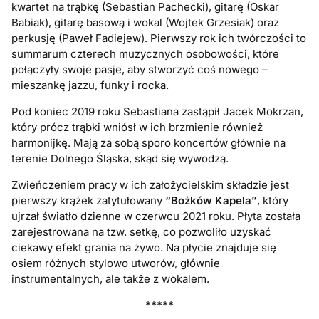
kwartet na trąbkę (Sebastian Pachecki), gitarę (Oskar
Babiak), gitarę basową i wokal (Wojtek Grzesiak) oraz
perkusję (Paweł Fadiejew). Pierwszy rok ich twórczości to
summarum czterech muzycznych osobowości, które
połączyły swoje pasje, aby stworzyć coś nowego –
mieszankę jazzu, funky i rocka.
Pod koniec 2019 roku Sebastiana zastąpił Jacek Mokrzan,
który prócz trąbki wniósł w ich brzmienie również
harmonijkę. Mają za sobą sporo koncertów głównie na
terenie Dolnego Śląska, skąd się wywodzą.
Zwieńczeniem pracy w ich założycielskim składzie jest
pierwszy krążek zatytułowany
“Bożków Kapela”
, który
ujrzał światło dzienne w czerwcu 2021 roku. Płyta została
zarejestrowana na tzw. setkę, co pozwoliło uzyskać
ciekawy efekt grania na żywo. Na płycie znajduje się
osiem różnych stylowo utworów, głównie
instrumentalnych, ale także z wokalem.
*****