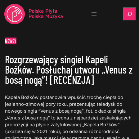
Szukaj
NEWSY
Rozgrzewający singiel Kapeli
Bożków. Posłuchaj utworu „Venus z
bosą nogą”! [RECENZJA]
Kapela Bożków postanowiła wpuścić trochę ciepła do
jesienno-zimowej pory roku, prezentując teledysk do
nowego singla “Venus z bosą nogą”. fot. okładka singla
„Venus z bosą nogą” to jedna z najbardziej zaskakujących
propozycji na płycie zatytułowanej „Kapela Bożków”
(ukazała się w 2021 roku), bo odsłania różnorodność
stylistyczną, jaka mieści się w muzyce bandu. Właściwie