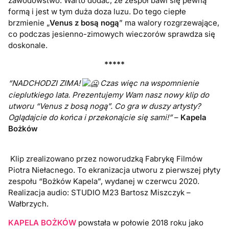
zawodowstwo. Warto dodać, że zespół bawi się pewną
formą i jest w tym duża doza luzu. Do tego ciepłe
brzmienie „
Venus z bosą nogą
” ma walory rozgrzewające,
co podczas jesienno-zimowych wieczorów sprawdza się
doskonale.
*****
“NADCHODZI ZIMA!
Czas więc na wspomnienie
cieplutkiego lata. Prezentujemy Wam nasz nowy klip do
utworu “Venus z bosą nogą”.
Co gra w duszy artysty?
Oglądajcie do końca i przekonajcie się sami!”
–
Kapela
Bożków
Klip zrealizowano przez noworudzką Fabrykę Filmów
Piotra Niełacnego. To ekranizacja utworu z pierwszej płyty
zespołu “Bożków Kapela”, wydanej w czerwcu 2020.
Realizacja audio: STUDIO M23 Bartosz Miszczyk –
Wałbrzych.
KAPELA BOŻKÓW
powstała w połowie 2018 roku jako