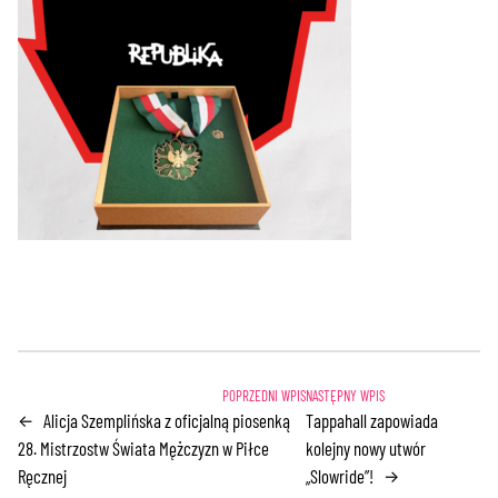
Alicja Szemplińska z oficjalną piosenką
Tappahall zapowiada
←
28. Mistrzostw Świata Mężczyzn w Piłce
kolejny nowy utwór
Ręcznej
„Slowride”!
→