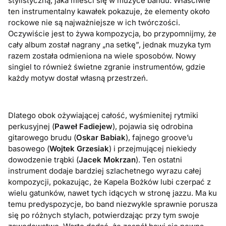
stylistyczną, jaka mieści się w muzyce bandu. Właściwie
ten instrumentalny kawałek pokazuje, że elementy około
rockowe nie są najważniejsze w ich twórczości.
Oczywiście jest to żywa kompozycja, bo przypomnijmy, że
cały album został nagrany „na setkę”, jednak muzyka tym
razem została odmieniona na wiele sposobów. Nowy
singiel to również świetne zgranie instrumentów, gdzie
każdy motyw dostał własną przestrzeń.
Dlatego obok ożywiającej całość, wyśmienitej rytmiki
perkusyjnej (
Paweł Fadiejew
), pojawia się odrobina
gitarowego brudu (
Oskar Babiak
), fajnego groove’u
basowego (
Wojtek Grzesiak
) i przejmującej niekiedy
dowodzenie trąbki (
Jacek Mokrzan
). Ten ostatni
instrument dodaje bardziej szlachetnego wyrazu całej
kompozycji, pokazując, że Kapela Bożków lubi czerpać z
wielu gatunków, nawet tych idących w stronę jazzu. Ma ku
temu predyspozycje, bo band niezwykle sprawnie porusza
się po różnych stylach, potwierdzając przy tym swoje