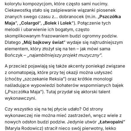
kolorytu kompozycjom, które często sami nucimy.
Ciekawostką stało się zaśpiewanie wiązanki piosenek
znanych swego czasu z… dobranocek (m.in. „
Pszczółka
Maja
”, „
Colargol
”, „
Bolek i Lolek
”). Połączenie tych
melodii i ubarwienie ich bogatym, często
skomplikowanym frazowaniem budzi ogromny podziw.
Dlatego „
Mój bajkowy świat
” wydaje się najtrudniejszym
elementem, który złożył się na ten – jak mówi sama
Bończyk –
„najambitniejszy projekt muzyczny”
.
A przecież pojawiają się także akcenty poniekąd związane
z onomatopeją, które przy tej okazji można usłyszeć
(choćby „szczekanie Reksia”) oraz krótkie monologi
naśladujące wypowiedzi bohaterów wspomnianych bajek
(„Pszczółka Maja”). Tutaj przydał się aktorski talent
wykonawczyni.
Czy wszystko się na tej płycie udało? Od strony
wykonawczej nie można mieć zastrzeżeń, wręcz wiele z
nowych odsłon budzi podziw. Jedynie utwór „
Łatwopalni
”
(Maryla Rodowicz) stracił nieco swój pierwotny, lekko