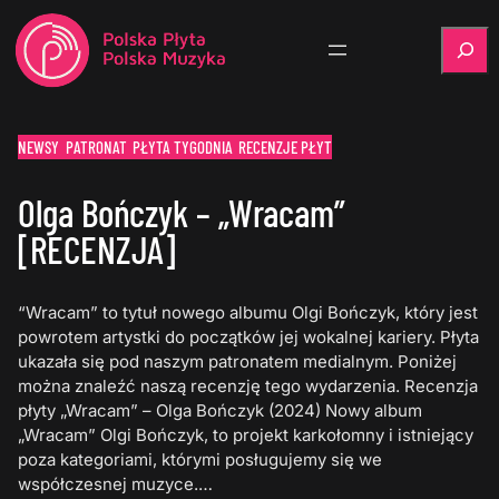
Szukaj
NEWSY
PATRONAT
PŁYTA TYGODNIA
RECENZJE PŁYT
Olga Bończyk – „Wracam”
[RECENZJA]
“Wracam” to tytuł nowego albumu Olgi Bończyk, który jest
powrotem artystki do początków jej wokalnej kariery. Płyta
ukazała się pod naszym patronatem medialnym. Poniżej
można znaleźć naszą recenzję tego wydarzenia. Recenzja
płyty „Wracam” – Olga Bończyk (2024) Nowy album
„Wracam” Olgi Bończyk, to projekt karkołomny i istniejący
poza kategoriami, którymi posługujemy się we
współczesnej muzyce.…