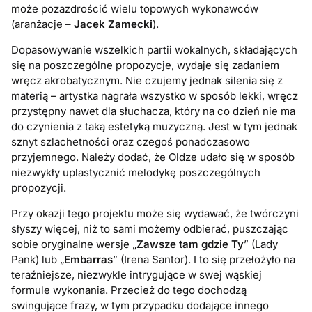
może pozazdrościć wielu topowych wykonawców
(aranżacje –
Jacek Zamecki
).
Dopasowywanie wszelkich partii wokalnych, składających
się na poszczególne propozycje, wydaje się zadaniem
wręcz akrobatycznym. Nie czujemy jednak silenia się z
materią – artystka nagrała wszystko w sposób lekki, wręcz
przystępny nawet dla słuchacza, który na co dzień nie ma
do czynienia z taką estetyką muzyczną. Jest w tym jednak
sznyt szlachetności oraz czegoś ponadczasowo
przyjemnego. Należy dodać, że Oldze udało się w sposób
niezwykły uplastycznić melodykę poszczególnych
propozycji.
Przy okazji tego projektu może się wydawać, że twórczyni
słyszy więcej, niż to sami możemy odbierać, puszczając
sobie oryginalne wersje „
Zawsze tam gdzie Ty
” (Lady
Pank) lub „
Embarras
” (Irena Santor). I to się przełożyło na
teraźniejsze, niezwykle intrygujące w swej wąskiej
formule wykonania. Przecież do tego dochodzą
swingujące frazy, w tym przypadku dodające innego