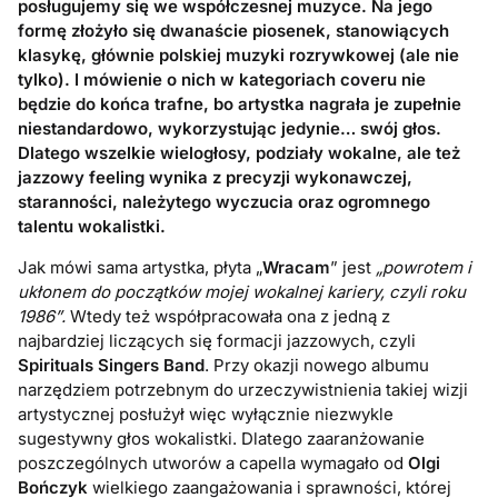
posługujemy się we współczesnej muzyce. Na jego
formę złożyło się dwanaście piosenek, stanowiących
klasykę, głównie polskiej muzyki rozrywkowej (ale nie
tylko). I mówienie o nich w kategoriach coveru nie
będzie do końca trafne, bo artystka nagrała je zupełnie
niestandardowo, wykorzystując jedynie… swój głos.
Dlatego wszelkie wielogłosy, podziały wokalne, ale też
jazzowy feeling wynika z precyzji wykonawczej,
staranności, należytego wyczucia oraz ogromnego
talentu wokalistki.
Jak mówi sama artystka, płyta „
Wracam
” jest
„powrotem i
ukłonem do początków mojej wokalnej kariery, czyli roku
1986”.
Wtedy też współpracowała ona z jedną z
najbardziej liczących się formacji jazzowych, czyli
Spirituals Singers Band
. Przy okazji nowego albumu
narzędziem potrzebnym do urzeczywistnienia takiej wizji
artystycznej posłużył więc wyłącznie niezwykle
sugestywny głos wokalistki. Dlatego zaaranżowanie
poszczególnych utworów a capella wymagało od
Olgi
Bończyk
wielkiego zaangażowania i sprawności, której