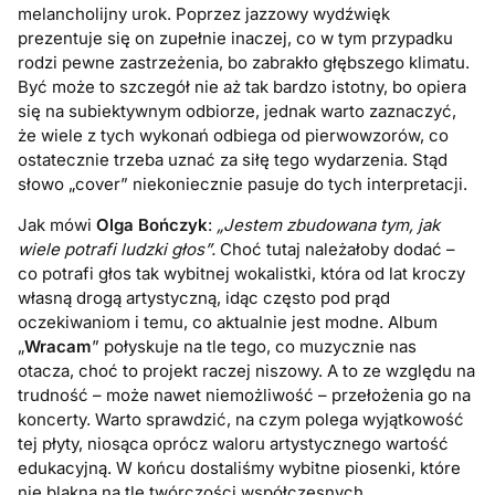
melancholijny urok. Poprzez jazzowy wydźwięk
prezentuje się on zupełnie inaczej, co w tym przypadku
rodzi pewne zastrzeżenia, bo zabrakło głębszego klimatu.
Być może to szczegół nie aż tak bardzo istotny, bo opiera
się na subiektywnym odbiorze, jednak warto zaznaczyć,
że wiele z tych wykonań odbiega od pierwowzorów, co
ostatecznie trzeba uznać za siłę tego wydarzenia. Stąd
słowo „cover” niekoniecznie pasuje do tych interpretacji.
Jak mówi
Olga Bończyk
:
„Jestem zbudowana tym, jak
wiele potrafi ludzki głos”.
Choć tutaj należałoby dodać –
co potrafi głos tak wybitnej wokalistki, która od lat kroczy
własną drogą artystyczną, idąc często pod prąd
oczekiwaniom i temu, co aktualnie jest modne. Album
„
Wracam
” połyskuje na tle tego, co muzycznie nas
otacza, choć to projekt raczej niszowy. A to ze względu na
trudność – może nawet niemożliwość – przełożenia go na
koncerty. Warto sprawdzić, na czym polega wyjątkowość
tej płyty, niosąca oprócz waloru artystycznego wartość
edukacyjną. W końcu dostaliśmy wybitne piosenki, które
nie blakną na tle twórczości współczesnych