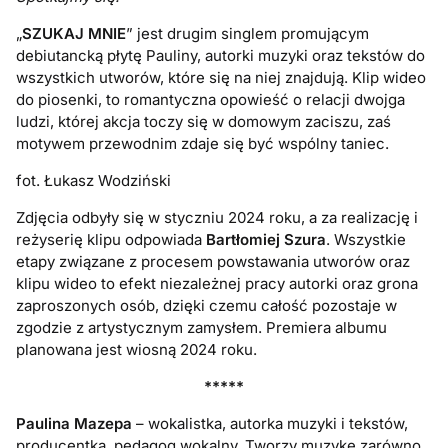
„
SZUKAJ MNIE
” jest drugim singlem promującym
debiutancką płytę Pauliny, autorki muzyki oraz tekstów do
wszystkich utworów, które się na niej znajdują. Klip wideo
do piosenki, to romantyczna opowieść o relacji dwojga
ludzi, której akcja toczy się w domowym zaciszu, zaś
motywem przewodnim zdaje się być wspólny taniec.
fot. Łukasz Wodziński
Zdjęcia odbyły się w styczniu 2024 roku, a za realizację i
reżyserię klipu odpowiada
Bartłomiej Szura
. Wszystkie
etapy związane z procesem powstawania utworów oraz
klipu wideo to efekt niezależnej pracy autorki oraz grona
zaproszonych osób, dzięki czemu całość pozostaje w
zgodzie z artystycznym zamysłem. Premiera albumu
planowana jest wiosną 2024 roku.
*****
Paulina Mazepa
– wokalistka, autorka muzyki i tekstów,
producentka, pedagog wokalny. Tworzy muzykę zarówno