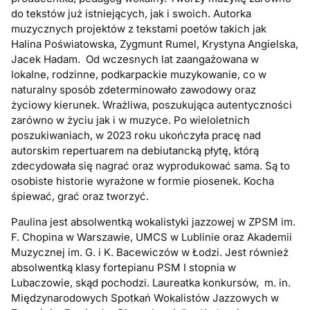
do tekstów już istniejących, jak i swoich. Autorka
muzycznych projektów z tekstami poetów takich jak
Halina Poświatowska, Zygmunt Rumel, Krystyna Angielska,
Jacek Hadam. Od wczesnych lat zaangażowana w
lokalne, rodzinne, podkarpackie muzykowanie, co w
naturalny sposób zdeterminowało zawodowy oraz
życiowy kierunek. Wrażliwa, poszukująca autentyczności
zarówno w życiu jak i w muzyce. Po wieloletnich
poszukiwaniach, w 2023 roku ukończyła pracę nad
autorskim repertuarem na debiutancką płytę, którą
zdecydowała się nagrać oraz wyprodukować sama. Są to
osobiste historie wyrażone w formie piosenek. Kocha
śpiewać, grać oraz tworzyć.
Paulina jest absolwentką wokalistyki jazzowej w ZPSM im.
F. Chopina w Warszawie, UMCS w Lublinie oraz Akademii
Muzycznej im. G. i K. Bacewiczów w Łodzi. Jest również
absolwentką klasy fortepianu PSM I stopnia w
Lubaczowie, skąd pochodzi. Laureatka konkursów, m. in.
Międzynarodowych Spotkań Wokalistów Jazzowych w