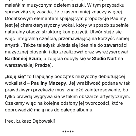
maleńkim muzycznym dziełem sztuki. W tym przypadku
sprawdziła się zasada, że czasem mniej znaczy więcej.
Dodatkowym elementem spajającym propozycję Pauliny
jest jej charakterystyczny wokal, który w sposób zupełnie
naturalny otacza strukturę kompozycji. Utwór staje się
więc integralną częścią, przemawiającą na korzyść samej
artystki. Także teledysk układa się idealnie do zawartości
muzycznej piosenki (klip zrealizował oraz wyreżyserował
Bartłomiej Szura
, a zdjęcia odbyły się w
Studio Nurt
na
warszawskiej Pradze).
„
Boję się
” to frapujący początek muzyczny debiutującej
wokalistki –
Pauliny Mazepy
. Jej wrażliwość podana w tak
prawdziwym przekazie musi znaleźć zainteresowanie, bo
tylko prawdą wygrywa się w takim obszarze artystycznym.
Czekamy więc na kolejne odsłony jej twórczości, które
doprowadzić mają nas do całego albumu.
[rec. Łukasz Dębowski]
*****