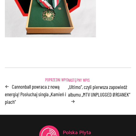
Cannonball powraca z nową
←
„Ultimo”, czyli pierwsza zapowiedź
energią! Posłuchaj singla „Kamień i
albumu „MTV UNPLUGGED ØRGANEK”
→
piach”