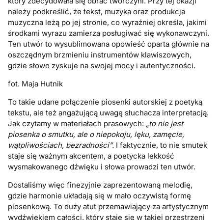
który zdecydowała się obrać twórczyni. Przy tej okazji
należy podkreślić, że tekst, muzyka oraz produkcja
muzyczna leżą po jej stronie, co wyraźniej określa, jakimi
środkami wyrazu zamierza posługiwać się wykonawczyni.
Ten utwór to wysublimowana opowieść oparta głównie na
oszczędnym brzmieniu instrumentów klawiszowych,
gdzie słowo zyskuje na swojej mocy i autentyczności.
fot. Maja Hutnik
To takie udane połączenie piosenki autorskiej z poetyką
tekstu, ale też angażującą uwagę słuchacza interpretacją.
Jak czytamy w materiałach prasowych:
„to nie jest
piosenka o smutku, ale o niepokoju, lęku, zamęcie,
wątpliwościach, bezradności”.
I faktycznie, to nie smutek
staje się ważnym akcentem, a poetycka lekkość
wysmakowanego dźwięku i słowa prowadzi ten utwór.
Dostaliśmy więc finezyjnie zaprezentowaną melodię,
gdzie harmonie układają się w mało oczywistą formę
piosenkową. To duży atut przemawiający za artystycznym
wydźwiękiem całości, który staje się w takiej przestrzeni