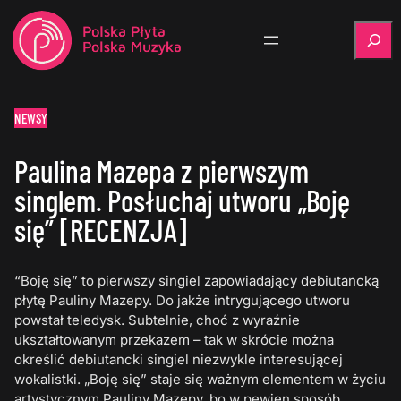
Szukaj
NEWSY
Paulina Mazepa z pierwszym
singlem. Posłuchaj utworu „Boję
się” [RECENZJA]
“Boję się” to pierwszy singiel zapowiadający debiutancką
płytę Pauliny Mazepy. Do jakże intrygującego utworu
powstał teledysk. Subtelnie, choć z wyraźnie
ukształtowanym przekazem – tak w skrócie można
określić debiutancki singiel niezwykle interesującej
wokalistki. „Boję się” staje się ważnym elementem w życiu
artystycznym Pauliny Mazepy, bo w pewien sposób