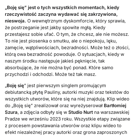
„Boję się” jest o tych wszystkich momentach, kiedy
rzeczywistość zaczyna wydawać się zakrzywiona,
nieswoja.
O wewnętrznym dyskomforcie, który sprawia,
że postrzeganie jest jakby spowite mgłą. Kiedy
przestajesz sobie ufać. O tym, że chcesz, ale nie możesz.
To nie jest piosenka o smutku, ale o niepokoju, lęku,
zamęcie, wątpliwościach, bezradności. Może też o złości,
którą owa bezradność powoduje. O sytuacjach, kiedy w
naszym środku następuje jakieś pęknięcie, tak
absorbujące, że nie można być ponad. Które samo
przychodzi i odchodzi. Może też tak masz.
„
Boję się
” jest pierwszym singlem promującym
debiutancką płytę Pauliny, autorki muzyki oraz tekstów do
wszystkich utworów, które się na niej znajdują. Klip wideo
do „Boję się” zrealizował oraz wyreżyserował
Bartłomiej
Szura
, a zdjęcia odbyły się w
Studio Nurt
na warszawskiej
Pradze we wrześniu 2023 roku. Wszystkie etapy związane
z procesem powstawania utworów oraz klipu wideo to
efekt niezależnej pracy autorki oraz grona zaproszonych