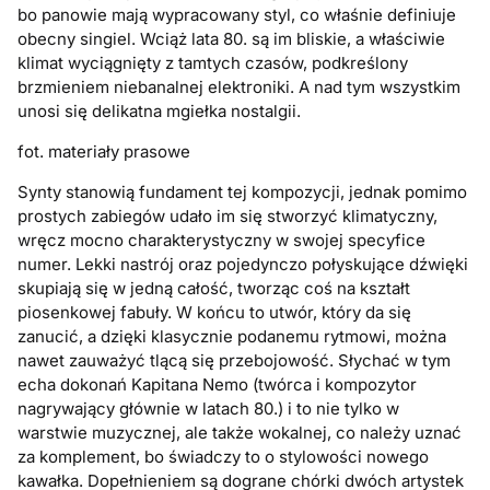
bo panowie mają wypracowany styl, co właśnie definiuje
obecny singiel. Wciąż lata 80. są im bliskie, a właściwie
klimat wyciągnięty z tamtych czasów, podkreślony
brzmieniem niebanalnej elektroniki. A nad tym wszystkim
unosi się delikatna mgiełka nostalgii.
fot. materiały prasowe
Synty stanowią fundament tej kompozycji, jednak pomimo
prostych zabiegów udało im się stworzyć klimatyczny,
wręcz mocno charakterystyczny w swojej specyfice
numer. Lekki nastrój oraz pojedynczo połyskujące dźwięki
skupiają się w jedną całość, tworząc coś na kształt
piosenkowej fabuły. W końcu to utwór, który da się
zanucić, a dzięki klasycznie podanemu rytmowi, można
nawet zauważyć tlącą się przebojowość. Słychać w tym
echa dokonań Kapitana Nemo (twórca i kompozytor
nagrywający głównie w latach 80.) i to nie tylko w
warstwie muzycznej, ale także wokalnej, co należy uznać
za komplement, bo świadczy to o stylowości nowego
kawałka. Dopełnieniem są dograne chórki dwóch artystek