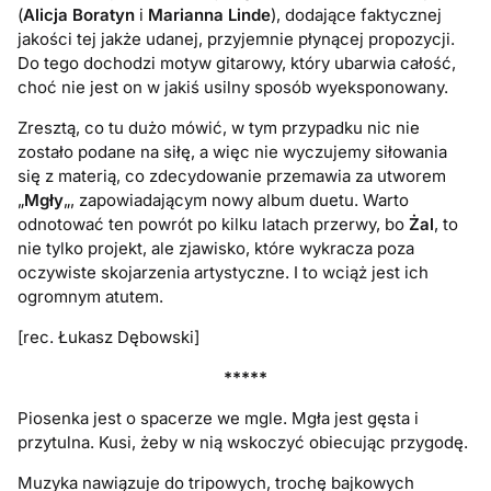
(
Alicja Boratyn
i
Marianna Linde
), dodające faktycznej
jakości tej jakże udanej, przyjemnie płynącej propozycji.
Do tego dochodzi motyw gitarowy, który ubarwia całość,
choć nie jest on w jakiś usilny sposób wyeksponowany.
Zresztą, co tu dużo mówić, w tym przypadku nic nie
zostało podane na siłę, a więc nie wyczujemy siłowania
się z materią, co zdecydowanie przemawia za utworem
„
Mgły
„, zapowiadającym nowy album duetu. Warto
odnotować ten powrót po kilku latach przerwy, bo
Żal
, to
nie tylko projekt, ale zjawisko, które wykracza poza
oczywiste skojarzenia artystyczne. I to wciąż jest ich
ogromnym atutem.
[rec. Łukasz Dębowski]
*****
Piosenka jest o spacerze we mgle. Mgła jest gęsta i
przytulna. Kusi, żeby w nią wskoczyć obiecując przygodę.
Muzyka nawiązuje do tripowych, trochę bajkowych