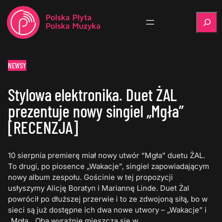
Szukaj
NEWSY
Stylowa elektronika. Duet ŻAL
prezentuje nowy singiel „Mgła”
[RECENZJA]
10 sierpnia premierę miał nowy utwór “Mgła” duetu ŻAL.
To drugi, po piosence „Wakacje”, singiel zapowiadającym
nowy album zespołu. Gościnie w tej propozycji
usłyszymy Alicję Boratyn i Mariannę Linde. Duet Żal
powrócił po dłuższej przerwie i to ze zdwojoną siłą, bo w
sieci są już dostępne ich dwa nowe utwory – „Wakacje” i
„Mgła„. Oba wyraźnie mieszczą się w…