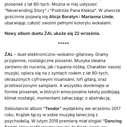
piosenek z lat 80-tych. Można w niej usłyszeć
“Neverending Story” i “Podróże Pana Kleksa”. W utworze
gościnnie pojawią się
Alicja Boratyn
i
Marianna Linde
,
ubarwiając całość swoimi pełnymi kolorytu wokalami.
Nowy album duetu ŻAL ukaże się 22 września.
*****
ŻAL
– duet elektroniczno-wokalno-gitarowy. Gramy
przyjemne, nostalgiczne piosenki. Muzyka idealna
zarówno do nucenia, jak i tupania nóżką. Charakter naszej
muzyki, opiera się na z syntach rodem z lat 80-tych,
okraszonych cyfrowymi niuansami, lofi gitarą, oraz
przetworzonymi samplami. A wszystko domknięte w
formie piosenek, w których emocjonalne teksty podbijają
klimat nostalgii, momentami zahaczając o abstrakcję.
Debiutancki album “
Teodor
” wydaliśmy we wrześniu 2017
roku. Krążek łączy w sobie muzykę taneczną z
psychodelią. W lutym 2019 premierę miał singiel “
Dancing