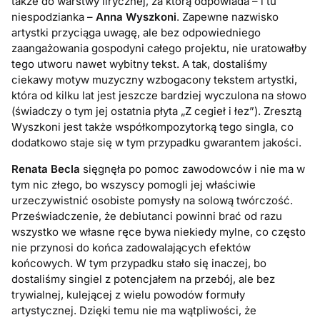
także do warstwy lirycznej, za którą odpowiada – i tu
niespodzianka –
Anna Wyszkoni
. Zapewne nazwisko
artystki przyciąga uwagę, ale bez odpowiedniego
zaangażowania gospodyni całego projektu, nie uratowałby
tego utworu nawet wybitny tekst. A tak, dostaliśmy
ciekawy motyw muzyczny wzbogacony tekstem artystki,
która od kilku lat jest jeszcze bardziej wyczulona na słowo
(świadczy o tym jej ostatnia płyta „Z cegieł i łez”). Zresztą
Wyszkoni jest także współkompozytorką tego singla, co
dodatkowo staje się w tym przypadku gwarantem jakości.
Renata Becla
sięgnęła po pomoc zawodowców i nie ma w
tym nic złego, bo wszyscy pomogli jej właściwie
urzeczywistnić osobiste pomysły na solową twórczość.
Przeświadczenie, że debiutanci powinni brać od razu
wszystko we własne ręce bywa niekiedy mylne, co często
nie przynosi do końca zadowalających efektów
końcowych. W tym przypadku stało się inaczej, bo
dostaliśmy singiel z potencjałem na przebój, ale bez
trywialnej, kulejącej z wielu powodów formuły
artystycznej. Dzięki temu nie ma wątpliwości, że