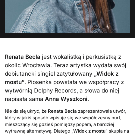
Renata Becla
j
est wokalistką i perkusistką z
okolic Wrocławia. Teraz artystka wydała swój
debiutancki singiel zatytułowany
„Widok z
mostu”
. Piosenka powstała we współpracy z
wytwórnią Delphy Records, a słowa do niej
napisała sama
Anna Wyszkoni
.
Nie da się ukryć, że
Renata Becla
zaprezentowała utwór,
który w jakiś sposób wpisuje się we współczesny nurt,
mieszczący się gdzieś pomiędzy popem, a bardziej
wytrawną alternatywą. Dlatego „
Widok z mostu
” skupia na