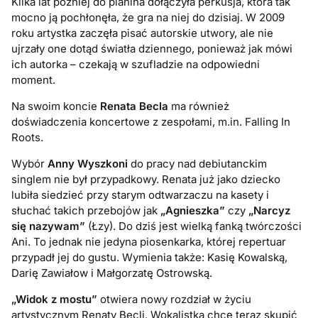
Kilka lat później do pianina dołączyła perkusja, która tak
mocno ją pochłonęła, że gra na niej do dzisiaj. W 2009
roku artystka zaczęła pisać autorskie utwory, ale nie
ujrzały one dotąd światła dziennego, ponieważ jak mówi
ich autorka – czekają w szufladzie na odpowiedni
moment.
Na swoim koncie
Renata Becla
ma również
doświadczenia koncertowe z zespołami, m.in. Falling In
Roots.
Wybór
Anny Wyszkoni
do pracy nad debiutanckim
singlem nie był przypadkowy. Renata już jako dziecko
lubiła siedzieć przy starym odtwarzaczu na kasety i
słuchać takich przebojów jak
„Agnieszka”
czy
„Narcyz
się nazywam”
(Łzy). Do dziś jest wielką fanką twórczości
Ani. To jednak nie jedyna piosenkarka, której repertuar
przypadł jej do gustu. Wymienia także: Kasię Kowalską,
Darię Zawiałow i Małgorzatę Ostrowską.
„Widok z mostu”
otwiera nowy rozdział w życiu
artystycznym Renaty Becli. Wokalistka chce teraz skupić