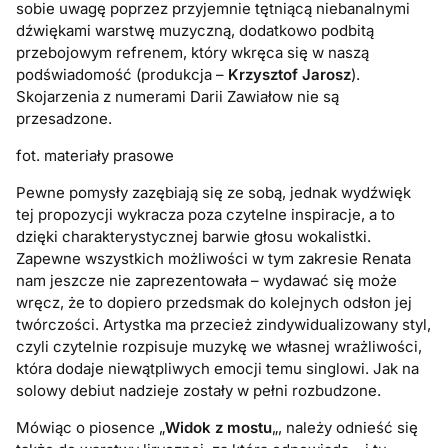
sobie uwagę poprzez przyjemnie tętniącą niebanalnymi
dźwiękami warstwę muzyczną, dodatkowo podbitą
przebojowym refrenem, który wkręca się w naszą
podświadomość (produkcja –
Krzysztof Jarosz
).
Skojarzenia z numerami Darii Zawiałow nie są
przesadzone.
fot. materiały prasowe
Pewne pomysły zazębiają się ze sobą, jednak wydźwięk
tej propozycji wykracza poza czytelne inspiracje, a to
dzięki charakterystycznej barwie głosu wokalistki.
Zapewne wszystkich możliwości w tym zakresie Renata
nam jeszcze nie zaprezentowała – wydawać się może
wręcz, że to dopiero przedsmak do kolejnych odsłon jej
twórczości. Artystka ma przecież zindywidualizowany styl,
czyli czytelnie rozpisuje muzykę we własnej wrażliwości,
która dodaje niewątpliwych emocji temu singlowi. Jak na
solowy debiut nadzieje zostały w pełni rozbudzone.
Mówiąc o piosence „
Widok z mostu
„, należy odnieść się