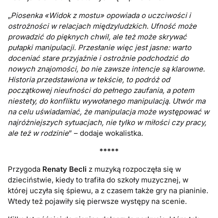
„
Piosenka «Widok z mostu» opowiada o uczciwości i
ostrożności w relacjach międzyludzkich. Ufność może
prowadzić do pięknych chwil, ale też może skrywać
pułapki manipulacji. Przesłanie więc jest jasne: warto
doceniać stare przyjaźnie i ostrożnie podchodzić do
nowych znajomości, bo nie zawsze intencje są klarowne.
Historia przedstawiona w tekście, to podróż od
początkowej nieufności do pełnego zaufania, a potem
niestety, do konfliktu wywołanego manipulacją. Utwór ma
na celu uświadamiać, że manipulacja może występować w
najróżniejszych sytuacjach, nie tylko w miłości czy pracy,
ale też w rodzinie
” – dodaje wokalistka.
*****
Przygoda
Renaty Becli
z muzyką rozpoczęła się w
dzieciństwie, kiedy to trafiła do szkoły muzycznej, w
której uczyła się śpiewu, a z czasem także gry na pianinie.
Wtedy też pojawiły się pierwsze występy na scenie.