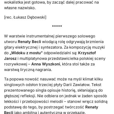
wokalistka jest gotowa, by zacząć dalej pracować na
własne nazwisko.
[rec. Łukasz Dębowski]
*****
W warstwie instrumentalnej pierwszego solowego
utworu
Renaty Becli
wiodącą rolę odgrywają brzmienia
gitary elektrycznej i syntezatora. Za kompozycję muzyki
do
„Widoku z mostu”
odpowiedzialni są:
Krzysztof
Jarosz
i multiplatynowa przedstawicielka polskiej sceny
rozrywkowej –
Anna Wyszkoni
, która stoi także za
warstwą liryczną nagrania.
Ta popowa nowość nasuwać może na myśl klimat kilku
singlowych odsłon trzeciej płyty Darii Zawiałow. Tekst
prezentowanego singla opisuje historię, skłaniającą do
głębszej refleksji. Nie odbiera on jednak w żaden sposób
lekkości i przebojowości melodii – stanowi wręcz solidną
podstawę do tego, by postrzegać twórczość
Renaty
Becli
jako ambitną i autentyczną w przekazie.