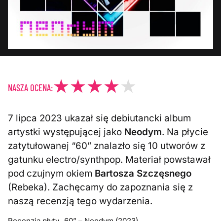
NASZA OCENA:
7 lipca 2023 ukazał się debiutancki album
artystki występującej jako
Neodym
. Na płycie
zatytułowanej “60” znalazło się 10 utworów z
gatunku electro/synthpop. Materiał powstawał
pod czujnym okiem
Bartosza Szczęsnego
(Rebeka). Zachęcamy do zapoznania się z
naszą recenzją tego wydarzenia.
Recenzja płyty „60” – Neodym (2023)