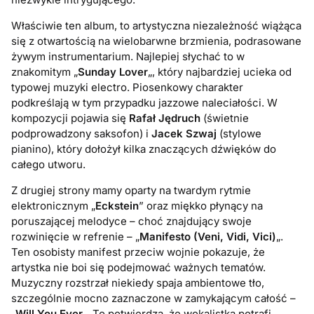
Właściwie ten album, to artystyczna niezależność wiążąca
się z otwartością na wielobarwne brzmienia, podrasowane
żywym instrumentarium. Najlepiej słychać to w
znakomitym „
Sunday Lover
„, który najbardziej ucieka od
typowej muzyki electro. Piosenkowy charakter
podkreślają w tym przypadku jazzowe naleciałości. W
kompozycji pojawia się
Rafał Jędruch
(świetnie
podprowadzony saksofon) i
Jacek Szwaj
(stylowe
pianino), który dołożył kilka znaczących dźwięków do
całego utworu.
Z drugiej strony mamy oparty na twardym rytmie
elektronicznym „
Eckstein
” oraz miękko płynący na
poruszającej melodyce – choć znajdujący swoje
rozwinięcie w refrenie – „
Manifesto (Veni, Vidi, Vici)
„.
Ten osobisty manifest przeciw wojnie pokazuje, że
artystka nie boi się podejmować ważnych tematów.
Muzyczny rozstrzał niekiedy spaja ambientowe tło,
szczególnie mocno zaznaczone w zamykającym całość –
„
Will You Ever
„. To potwierdza, że wokalistka potrafi