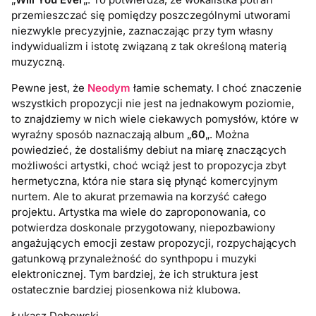
przemieszczać się pomiędzy poszczególnymi utworami
niezwykle precyzyjnie, zaznaczając przy tym własny
indywidualizm i istotę związaną z tak określoną materią
muzyczną.
Pewne jest, że
Neodym
łamie schematy. I choć znaczenie
wszystkich propozycji nie jest na jednakowym poziomie,
to znajdziemy w nich wiele ciekawych pomysłów, które w
wyraźny sposób naznaczają album „
60
„. Można
powiedzieć, że dostaliśmy debiut na miarę znaczących
możliwości artystki, choć wciąż jest to propozycja zbyt
hermetyczna, która nie stara się płynąć komercyjnym
nurtem. Ale to akurat przemawia na korzyść całego
projektu. Artystka ma wiele do zaproponowania, co
potwierdza doskonale przygotowany, niepozbawiony
angażujących emocji zestaw propozycji, rozpychających
gatunkową przynależność do synthpopu i muzyki
elektronicznej. Tym bardziej, że ich struktura jest
ostatecznie bardziej piosenkowa niż klubowa.
Łukasz Dębowski