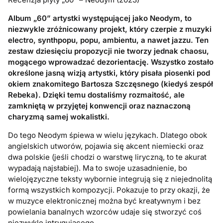
Album „60” artystki występującej jako Neodym, to
niezwykle zróżnicowany projekt, który czerpie z muzyki
electro, synthpopu, popu, ambientu, a nawet jazzu. Ten
zestaw dziesięciu propozycji nie tworzy jednak chaosu,
mogącego wprowadzać dezorientację. Wszystko zostało
określone jasną wizją artystki, który pisała piosenki pod
okiem znakomitego Bartosza Szczęsnego (kiedyś zespół
Rebeka). Dzięki temu dostaliśmy rozmaitość, ale
zamkniętą w przyjętej konwencji oraz naznaczoną
charyzmą samej wokalistki.
Do tego Neodym śpiewa w wielu językach. Dlatego obok
angielskich utworów, pojawia się akcent niemiecki oraz
dwa polskie (jeśli chodzi o warstwę liryczną, to te akurat
wypadają najsłabiej). Ma to swoje uzasadnienie, bo
wielojęzyczne teksty wybornie integrują się z niejednolitą
formą wszystkich kompozycji. Pokazuje to przy okazji, że
w muzyce elektronicznej można być kreatywnym i bez
powielania banalnych wzorców udaje się stworzyć coś
niezwykle intrygującego.