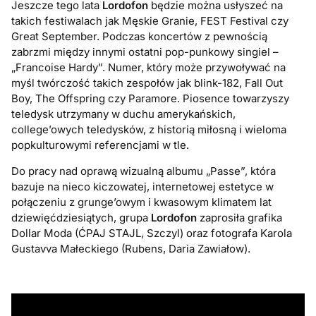
Jeszcze tego lata
Lordofon
będzie można usłyszeć na
takich festiwalach jak Męskie Granie, FEST Festival czy
Great September. Podczas koncertów z pewnością
zabrzmi między innymi ostatni pop-punkowy singiel –
„Francoise Hardy”. Numer, który może przywoływać na
myśl twórczość takich zespołów jak blink-182, Fall Out
Boy, The Offspring czy Paramore. Piosence towarzyszy
teledysk utrzymany w duchu amerykańskich,
college’owych teledysków, z historią miłosną i wieloma
popkulturowymi referencjami w tle.
Do pracy nad oprawą wizualną albumu „Passe”, która
bazuje na nieco kiczowatej, internetowej estetyce w
połączeniu z grunge’owym i kwasowym klimatem lat
dziewięćdziesiątych, grupa
Lordofon
zaprosiła grafika
Dollar Moda (ĆPAJ STAJL, Szczyl) oraz fotografa Karola
Gustavva Małeckiego (Rubens, Daria Zawiałow).