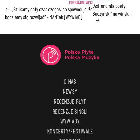
„Astronomia poety.
„Szukamy cały czas czegoś, co spowoduje, że
←
Baczyński” na winylu!
będziemy się rozwijać” – MAN’iek [WYWIAD]
→
O NAS
NEWSY
RECENZJE PŁYT
RECENZJE SINGLI
WYWIADY
KONCERTY/FESTIWALE