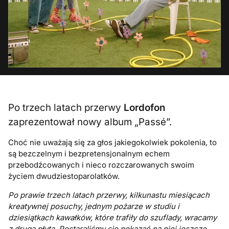
Po trzech latach przerwy
Lordofon
zaprezentował nowy album „Passé”.
Choć nie uważają się za głos jakiegokolwiek pokolenia, to
są bezczelnym i bezpretensjonalnym echem
przebodźcowanych i nieco rozczarowanych swoim
życiem dwudziestoparolatków.
Po prawie trzech latach przerwy, kilkunastu miesiącach
kreatywnej posuchy, jednym pożarze w studiu i
dziesiątkach kawałków, które trafiły do szuflady, wracamy
z drugą płytą. Postaraliśmy się pokazać na niej jeszcze