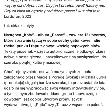
więcej niż dotychczas. Czy jest przełomowa? Raczej nie.
Czy za kilka lat będzie produktem passe? Już nim jest.
–
Lordofon, 2023
fot. okładka płyty
Następca „Koła” – album „Passé” – zawiera 12 utworów,
które sprawnie łączą w sobie cechy gatunkowe indie
rocka, punku i rapu z chwytliwością popowych hitów.
Teksty piosenek – często autoironiczne, słodko-gorzkie i
naiwnie nostalgiczne – naszpikowane są nawiązaniami do
szeroko pojętej kultury masowej.
Choć rejony zainteresowań muzycznych zespołu
założonego przez Macieja Poredę (wokal) i Michała Jurka
(produkcja) sięgają bardzo szeroko, to przez ostatnie lata
udało im się wypracować swój własny indywidualny vibe,
a tym samym zbudować oddane grono fanów, czego
dowodem jest odbiór utworów promujących
wydawnictwo, tj. „Pętla” czy „Tatuaż z wąsem na palcu”.