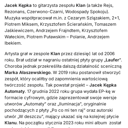
Jacek Kępka
to gitarzysta zespołu
Klan
(a także Rejs,
Rezonans, Czerwono-Czarni, Wodospady Spokoju).
Muzyka współpracował m.in. z Cezarym Szlązakiem, 2+1,
Piotrem Miksem, Krzysztofem Ścierańskim, Tomaszem
Jaśkiewiczem, Andrzejem Frajndtem, Krzysztofem
Wałeckim, Piotrem Puławskim – Polanie, Andrzejem
Ibekiem.
Artysta grał w zespole
Klan
przez dziesięć lat od 2006
roku. Brał udział w nagraniu ostatniej płyty grupy „
Laufer
”.
Choroba jednak przekreśliła dalszą działalność sceniczną
Marka Ałaszewskiego
. W 2019 roku postanowił stworzyć
zespół, który ocaliłby od zapomnienia wartościową
twórczość zespołu. Tak powstał projekt –
Jacek Kępka
Automaty
. 17 grudnia 2022 roku grupa wydała EP-kę w
formacie cyfrowym, gdzie zaprezentował swoje wersje
utworów „Automaty” oraz „Iluminacja”, oryginalnie
pochodzących z płyty „Po co mi ten raj” oraz autorski
utwór „W deszczu”, mający ukazać się na kolejnej płycie
Klanu
. Na początku stycznia 2023 roku mini album został