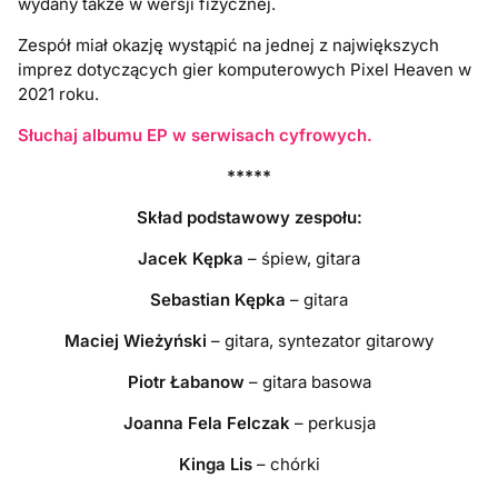
wydany także w wersji fizycznej.
Zespół miał okazję wystąpić na jednej z największych
imprez dotyczących gier komputerowych Pixel Heaven w
2021 roku.
Słuchaj albumu EP w serwisach cyfrowych.
*****
Skład podstawowy zespołu:
Jacek Kępka
– śpiew, gitara
Sebastian Kępka
– gitara
Maciej Wieżyński
– gitara, syntezator gitarowy
Piotr Łabanow
– gitara basowa
Joanna Fela Felczak
– perkusja
Kinga Lis
– chórki