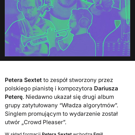
Petera Sextet
to zespół stworzony przez
polskiego pianistę i kompozytora
Dariusza
Peterę
. Niedawno ukazał się drugi album
grupy zatytułowany “Władza algorytmów”.
Singlem promującym to wydarzenie został
utwór „Crowd Pleaser”.
W skład formacji
Petera Sextet
wchodzą
Emil