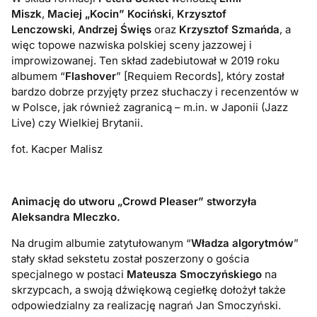
Miszk
,
Maciej „Kocin” Kociński
,
Krzysztof
Lenczowski
,
Andrzej Święs
oraz
Krzysztof Szmańda
, a
więc topowe nazwiska polskiej sceny jazzowej i
improwizowanej. Ten skład zadebiutował w 2019 roku
albumem “
Flashover
” [Requiem Records], który został
bardzo dobrze przyjęty przez słuchaczy i recenzentów w
w Polsce, jak również zagranicą – m.in. w Japonii (Jazz
Live) czy Wielkiej Brytanii.
fot. Kacper Malisz
Animację do utworu „Crowd Pleaser” stworzyła
Aleksandra Mleczko.
Na drugim albumie zatytułowanym “
Władza algorytmów
”
stały skład sekstetu został poszerzony o gościa
specjalnego w postaci
Mateusza Smoczyńskiego
na
skrzypcach, a swoją dźwiękową cegiełkę dołożył także
odpowiedzialny za realizację nagrań Jan Smoczyński.