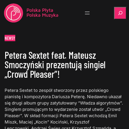
Szukaj
NEWSY
Petera Sextet feat. Mateusz
Smoczyński prezentują singiel
„Crowd Pleaser”!
Petera Sextet to zespół stworzony przez polskiego
pianistę i kompozytora Dariusza Peterę. Niedawno ukazał
się drugi album grupy zatytułowany “Władza algorytmów”.
Singlem promującym to wydarzenie został utwór „Crowd
Pleaser”. W skład formacji Petera Sextet wchodzą Emil
Miszk, Maciej „Kocin” Kociński, Krzysztof
Lenczowski, Andrzej Święs oraz Krzysztof Szmańda, a