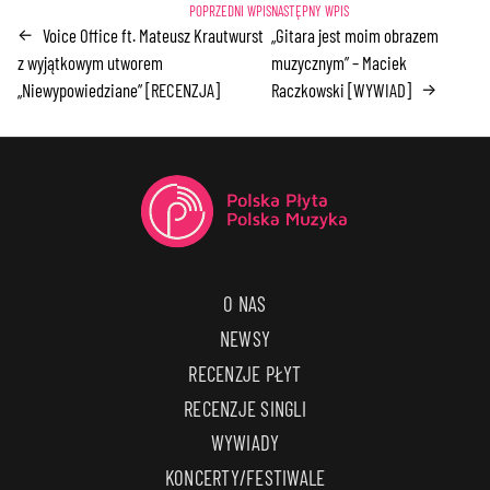
Voice Office ft. Mateusz Krautwurst
„Gitara jest moim obrazem
←
z wyjątkowym utworem
muzycznym” – Maciek
„Niewypowiedziane” [RECENZJA]
Raczkowski [WYWIAD]
→
O NAS
NEWSY
RECENZJE PŁYT
RECENZJE SINGLI
WYWIADY
KONCERTY/FESTIWALE