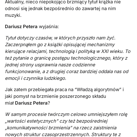
Aktualny, nieco niepokojąco brzmiący tytuł krążka nie
odnosi się jednak bezpośrednio do zawartej na nim
muzyki.
Dariusz Petera
wyjaśnia:
Tytuł dotyczy czasów, w których przyszło nam żyć.
Zaczerpnąłem go z książki opisującej mechanizmy
kierujące relacjami, technologią i polityką w XXI wieku. To
też pytanie o granicę postępu technologicznego, który z
jednej strony usprawnia nasze codzienne
funkcjonowanie, a z drugiej coraz bardziej oddala nas od
emocji i czynnika ludzkiego.
Jak zatem przebiegała praca na “Władzą algorytmów” i
jaki pomysł na brzmienie poszerzonego składu
miał
Dariusz Petera
?
W samym procesie twórczym celowo umniejszyłem rolę
„wartości estetycznych” czy też bezpośredniej
„komunikatywności brzmienia” na rzecz zaistnienia
nowych struktur czasoprzestrzennych. Struktury te z