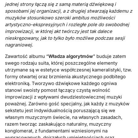
jednej strony łączą się z samą materią dźwiękową i
sposobami jej organizacji, a z drugiej stwarzają każdemu z
muzyków stosunkowo szeroki ambitus możliwości
artystyczno-ekspresyjnych i rozległe pole do swobodnej
improwizacji, w której akt twórczy jest tak dalece
nieskrępowany, jak to tylko było możliwe podczas sesji
nagraniowej.
Zawartość albumu “
Władza algorytmów
” buduje zatem
swego rodzaju suita, której poszczególne elementy
utrzymane są w estetyce współczesnej kameralistyki, tzw.
formy otwartej oraz brzmienia akustycznego podbitego
elektroniką. Tworzywo dźwiękowe każdego ogniwa
stanowi swoisty pomost łączący czystą wolność
improwizacji z wpływami dwudziestowiecznej muzyki
poważnej. Zarówno gość specjalny, jak każdy z muzyków
sekstetu jest indywidualnością poruszającą się we
własnym muzycznym świecie, na własnych zasadach,
razem tworząc zaskakująco naturalny, muzyczny
konglomerat, z fundamentami wzniesionymi na
wypracowanych, dojrzałych umiejętnościach oraz