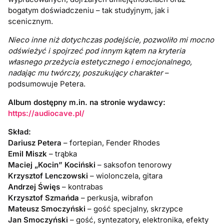
bogatym doświadczeniu – tak studyjnym, jak i
scenicznym.
Nieco inne niż dotychczas podejście, pozwoliło mi mocno
odświeżyć i spojrzeć pod innym kątem na kryteria
własnego przeżycia estetycznego i emocjonalnego,
nadając mu twórczy, poszukujący charakter
–
podsumowuje Petera.
Album dostępny m.in. na stronie wydawcy:
https://audiocave.pl/
Skład:
Dariusz Petera
– fortepian, Fender Rhodes
Emil Miszk
– trąbka
Maciej „Kocin” Kociński
– saksofon tenorowy
Krzysztof Lenczowski
– wiolonczela, gitara
Andrzej Święs
– kontrabas
Krzysztof Szmańda
– perkusja, wibrafon
Mateusz Smoczyński
– gość specjalny, skrzypce
Jan Smoczyński
– gość, syntezatory, elektronika, efekty