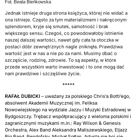
Fot. Beata Bieńkowska
Jednak istnieje druga strona księżyca, której nie widać a
ona istnieje. Często za tym materializmem i nakręconym
splendorem, kryje się smutek, samotność i brak
większego sensu. Czegoś, co powodowałoby istnienie
naszej dalszej wartości, nawet gdy cała ta otoczka w
postaci dóbr zewnętrznych nagle zniknęła. Prawdziwa
wartość jest w nas a nie po za nami. Musimy dbać o
szczęście, rodzinę, zdrowie. To są aspekty, w które
przede wszystkim warto inwestować i to one mogą dać
nam prawdziwe i szczęśliwe życie.
*****
RAFAŁ DUBICKI
– uważany za polskiego Chris’a Botti’ego,
absolwent Akademii Muzycznej im. Feliksa
Nowowiejskiego na wydziale Jazzu i Muzyki Estradowej w
Bydgoszczy. Trębacz współpracujący z wieloma polskimi i
zagranicznymi muzykami m.in.: Ray Wilson & Genesis
Orchestra, Alex Band Aleksandra Maliszewskiego, Eljazz
Big Band, Pendofsky, Michał Sołtan. Artysta nie boi się