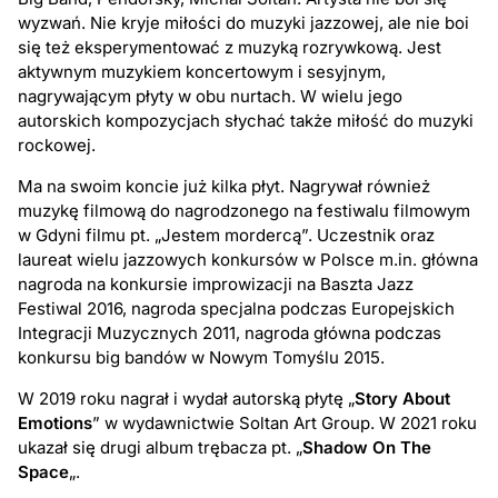
wyzwań. Nie kryje miłości do muzyki jazzowej, ale nie boi
się też eksperymentować z muzyką rozrywkową. Jest
aktywnym muzykiem koncertowym i sesyjnym,
nagrywającym płyty w obu nurtach. W wielu jego
autorskich kompozycjach słychać także miłość do muzyki
rockowej.
Ma na swoim koncie już kilka płyt. Nagrywał również
muzykę filmową do nagrodzonego na festiwalu filmowym
w Gdyni filmu pt. „Jestem mordercą”. Uczestnik oraz
laureat wielu jazzowych konkursów w Polsce m.in. główna
nagroda na konkursie improwizacji na Baszta Jazz
Festiwal 2016, nagroda specjalna podczas Europejskich
Integracji Muzycznych 2011, nagroda główna podczas
konkursu big bandów w Nowym Tomyślu 2015.
W 2019 roku nagrał i wydał autorską płytę „
Story About
Emotions
” w wydawnictwie Soltan Art Group. W 2021 roku
ukazał się drugi album trębacza pt. „
Shadow On The
Space
„.