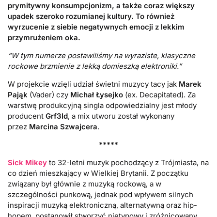
prymitywny konsumpcjonizm, a także coraz większy
upadek szeroko rozumianej kultury. To również
wyrzucenie z siebie negatywnych emocji z lekkim
przymrużeniem oka.
“W tym numerze postawiliśmy na wyraziste, klasyczne
rockowe brzmienie z lekką domieszką elektroniki.”
W projekcie wzięli udział świetni muzycy tacy jak
Marek
Pająk
(Vader) czy
Michał Łysejko
(ex. Decapitated). Za
warstwę produkcyjną singla odpowiedzialny jest młody
producent
Grf3ld
, a mix utworu został wykonany
przez
Marcina Szwajcera
.
*****
Sick Mikey
to 32-letni muzyk pochodzący z Trójmiasta, na
co dzień mieszkający w Wielkiej Brytanii. Z początku
związany był głównie z muzyką rockową, a w
szczególności punkową, jednak pod wpływem silnych
inspiracji muzyką elektroniczną, alternatywną oraz hip-
hopem, postanowił stworzyć nietypowy i zróżnicowany