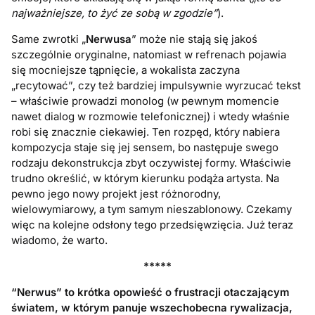
najważniejsze, to żyć ze sobą w zgodzie”
).
Same zwrotki „
Nerwusa
” może nie stają się jakoś
szczególnie oryginalne, natomiast w refrenach pojawia
się mocniejsze tąpnięcie, a wokalista zaczyna
„recytować”, czy też bardziej impulsywnie wyrzucać tekst
– właściwie prowadzi monolog (w pewnym momencie
nawet dialog w rozmowie telefonicznej) i wtedy właśnie
robi się znacznie ciekawiej. Ten rozpęd, który nabiera
kompozycja staje się jej sensem, bo następuje swego
rodzaju dekonstrukcja zbyt oczywistej formy. Właściwie
trudno określić, w którym kierunku podąża artysta. Na
pewno jego nowy projekt jest różnorodny,
wielowymiarowy, a tym samym nieszablonowy. Czekamy
więc na kolejne odsłony tego przedsięwzięcia. Już teraz
wiadomo, że warto.
*****
“Nerwus” to krótka opowieść o frustracji otaczającym
światem, w którym panuje wszechobecna rywalizacja,