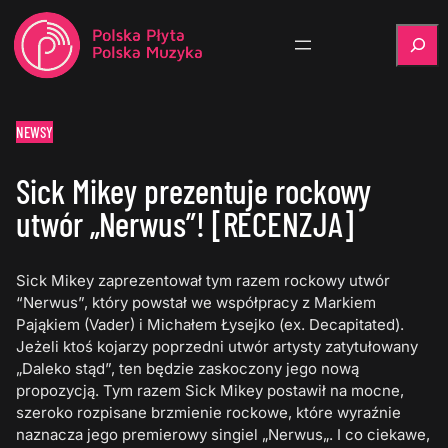
Szukaj
NEWSY
Sick Mikey prezentuje rockowy
utwór „Nerwus”! [RECENZJA]
Sick Mikey zaprezentował tym razem rockowy utwór
“Nerwus”, który powstał we współpracy z Markiem
Pająkiem (Vader) i Michałem Łysejko (ex. Decapitated).
Jeżeli ktoś kojarzy poprzedni utwór artysty zatytułowany
„Daleko stąd”, ten będzie zaskoczony jego nową
propozycją. Tym razem Sick Mikey postawił na mocne,
szeroko rozpisane brzmienie rockowe, które wyraźnie
naznacza jego premierowy singiel „Nerwus„. I co ciekawe,