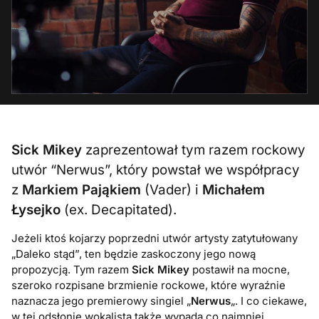
Sick Mikey
zaprezentował tym razem rockowy
utwór “Nerwus”, który powstał we współpracy
z
Markiem Pająkiem
(Vader) i
Michałem
Łysejko
(ex. Decapitated).
Jeżeli ktoś kojarzy poprzedni utwór artysty zatytułowany
„Daleko stąd”, ten będzie zaskoczony jego nową
propozycją. Tym razem
Sick Mikey
postawił na mocne,
szeroko rozpisane brzmienie rockowe, które wyraźnie
naznacza jego premierowy singiel „
Nerwus
„. I co ciekawe,
w tej odsłonie wokalista także wypada co najmniej