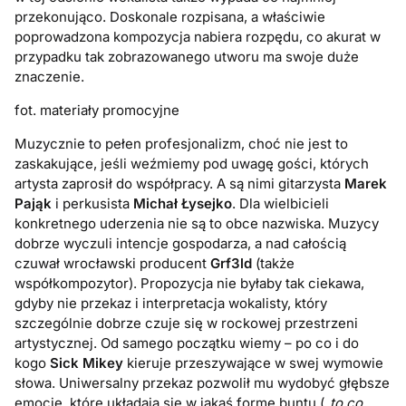
przekonująco. Doskonale rozpisana, a właściwie
poprowadzona kompozycja nabiera rozpędu, co akurat w
przypadku tak zobrazowanego utworu ma swoje duże
znaczenie.
fot. materiały promocyjne
Muzycznie to pełen profesjonalizm, choć nie jest to
zaskakujące, jeśli weźmiemy pod uwagę gości, których
artysta zaprosił do współpracy. A są nimi gitarzysta
Marek
Pająk
i perkusista
Michał Łysejko
. Dla wielbicieli
konkretnego uderzenia nie są to obce nazwiska. Muzycy
dobrze wyczuli intencje gospodarza, a nad całością
czuwał wrocławski producent
Grf3ld
(także
współkompozytor). Propozycja nie byłaby tak ciekawa,
gdyby nie przekaz i interpretacja wokalisty, który
szczególnie dobrze czuje się w rockowej przestrzeni
artystycznej. Od samego początku wiemy – po co i do
kogo
Sick Mikey
kieruje przeszywające w swej wymowie
słowa. Uniwersalny przekaz pozwolił mu wydobyć głębsze
emocje, które układają się w jakąś formę buntu (
„to co