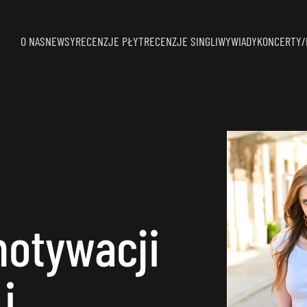
O NAS
NEWSY
RECENZJE PŁYT
RECENZJE SINGLI
WYWIADY
KONCERTY/
motywacji
i