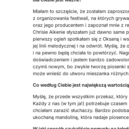
Miałam to szczęście, że zostałam zaproszo
z organizowania festiwali, na których gryw
oraz jego producentem i zapoznał mnie z re
Chrisie Aikenie słyszałam już dawno same 
pierwszy ogień spotkałam się z Oksaną i 
jej linii melodycznej i na odwrót. Myślę, 
i na pewno będę chciała to powtórzyć. Na
doświadczeniem i jestem bardzo zadowolona 
czymś nowym, bo zwykle tworzę piosenki s
może wnieść do utworu mieszanka różnych 
Co według Ciebie jest największą wartością
Myślę, że przede wszystkim przekaz, który
Każdy z nas (w tym ja!) potrzebuje czasem
chciałam zarazić słuchaczy. Bardzo podoba
ukochaną mandoliną, która nadaje piosence
W jaki sposób szukaliście pomysłu na teledy