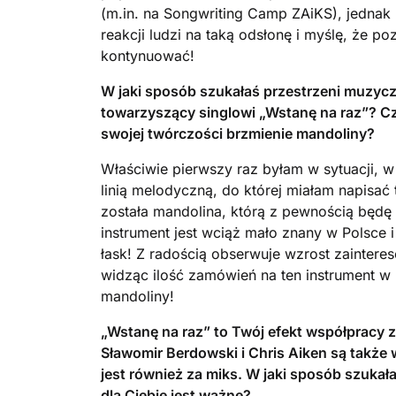
(m.in. na Songwriting Camp ZAiKS), jednak 
reakcji ludzi na taką odsłonę i myślę, że 
kontynuować!
W jaki sposób szukałaś przestrzeni muzycz
towarzyszący singlowi „Wstanę na raz”? Cz
swojej twórczości brzmienie mandoliny?
Właściwie pierwszy raz byłam w sytuacji, w 
linią melodyczną, do której miałam napisać
została mandolina, którą z pewnością będę
instrument jest wciąż mało znany w Polsce 
łask! Z radością obserwuje wzrost zaintere
widząc ilość zamówień na ten instrument w 
mandoliny!
„Wstanę na raz” to Twój efekt współpracy 
Sławomir Berdowski i Chris Aiken są także
jest również za miks. W jaki sposób szukała
dla Ciebie jest ważne?