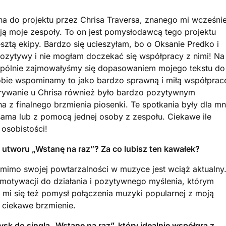
na do projektu przez Chrisa Traversa, znanego mi wcześnie
ają moje zespoły. To on jest pomysłodawcą tego projektu
sztą ekipy. Bardzo się ucieszyłam, bo o Oksanie Predko i
pozytywy i nie mogłam doczekać się współpracy z nimi! Na
wspólnie zajmowałyśmy się dopasowaniem mojego tekstu do
że obie wspominamy to jako bardzo sprawną i miłą współprac
grywanie u Chrisa również było bardzo pozytywnym
z finalnego brzmienia piosenki. Te spotkania były dla mn
ama lub z pomocą jednej osoby z zespołu. Ciekawe ile
osobistości!
 utworu „Wstanę na raz”? Za co lubisz ten kawałek?
 mimo swojej powtarzalności w muzyce jest wciąż aktualny
 motywacji do działania i pozytywnego myślenia, którym
 mi się też pomysł połączenia muzyki popularnej z moją
 ciekawe brzmienie.
sk do singla „Wstanę na raz”, który idealnie współgra z