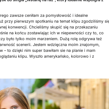
órego zawsze ceniłam za pomysłowość i idealne
ż przy pierwszym spotkaniu na temat klipu zgodziliśmy si
nej konwencji. Chcieliśmy skupić się na przekazaniu
śnie na końcu zostawiając ich w niepewności czy to, co
czy było tylko moim marzeniem. Dużą rolę odgrywa też
 barwność scenerii. Jestem wdzięczna moim znajomym,
tów – to dzięki nim super bawiłam sie na planie i mam
oglądaniu klipu. Wyszło amerykańsko, kolorowo i z