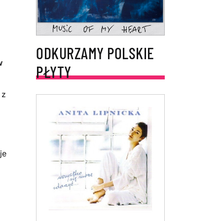
ODKURZAMY POLSKIE
w
PŁYTY
 z
je