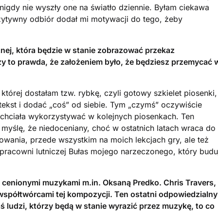
nigdy nie wyszły one na światło dziennie. Byłam ciekawa
pozytywny odbiór dodał mi motywacji do tego, żeby
nej, która będzie w stanie zobrazować przekaz
y to prawda, że założeniem było, że będziesz przemycać 
której dostałam tzw. rybkę, czyli gotowy szkielet piosenki,
 tekst i dodać „coś” od siebie. Tym „czymś” oczywiście
 chciała wykorzystywać w kolejnych piosenkach. Ten
i myślę, że niedoceniany, choć w ostatnich latach wraca do
sowania, przede wszystkim na moich lekcjach gry, ale też
pracowni lutniczej Bułas mojego narzeczonego, który budu
z cenionymi muzykami m.in. Oksaną Predko. Chris Travers,
 współtwórcami tej kompozycji. Ten ostatni odpowiedzialny
ś ludzi, którzy będą w stanie wyrazić przez muzykę, to co