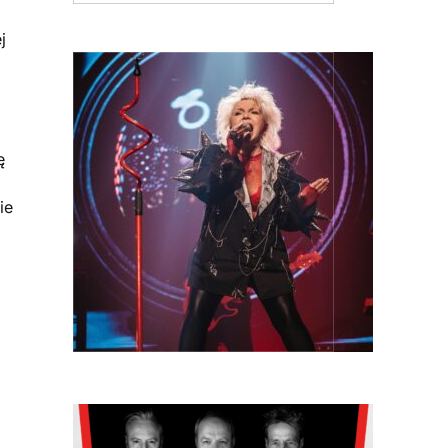
j
ę
ie
.