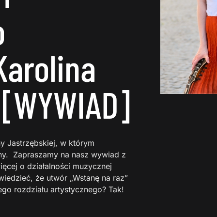
o
Karolina
 [WYWIAD]
y Jastrzębskiej, w którym
iny. Zapraszamy na nasz wywiad z
ięcej o działalności muzycznej
wiedzieć, że utwór „Wstanę na raz”
ego rozdziału artystycznego? Tak!