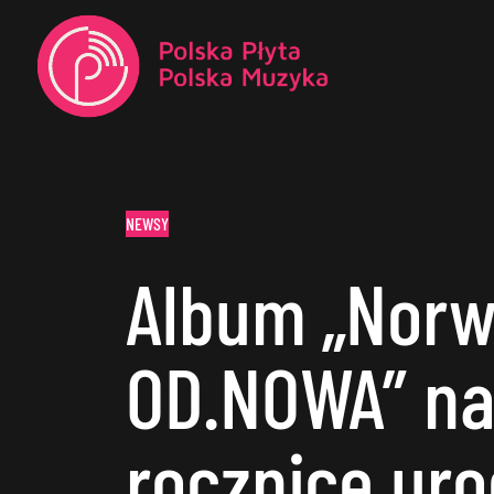
NEWSY
Album „Norw
OD.NOWA” na
rocznicę uro