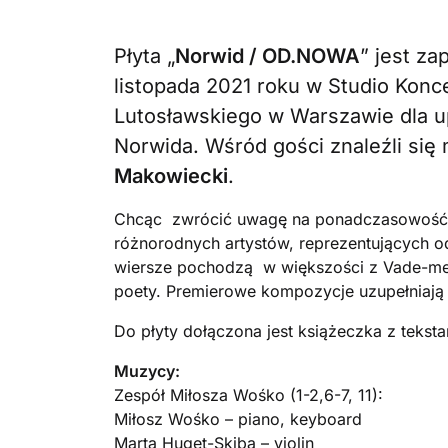
Płyta „
Norwid / OD.NOWA
” jest za
listopada 2021 roku w Studio Konc
Lutosławskiego w Warszawie dla up
Norwida. Wśród gości znaleźli się 
Makowiecki
.
Chcąc zwrócić uwagę na ponadczasowość i
różnorodnych artystów, reprezentujących od
wiersze pochodzą w większości z Vade-mec
poety. Premierowe kompozycje uzupełniaj
Do płyty dołączona jest książeczka z tekst
Muzycy:
Zespół Miłosza Wośko (1-2,6-7, 11):
Miłosz Wośko – piano, keyboard
Marta Huget-Skiba – violin