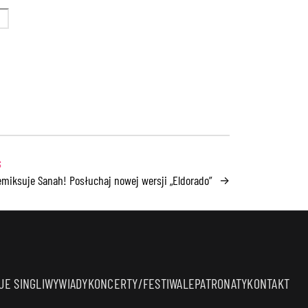
emiksuje Sanah! Posłuchaj nowej wersji „Eldorado”
→
E SINGLI
WYWIADY
KONCERTY/FESTIWALE
PATRONATY
KONTAKT