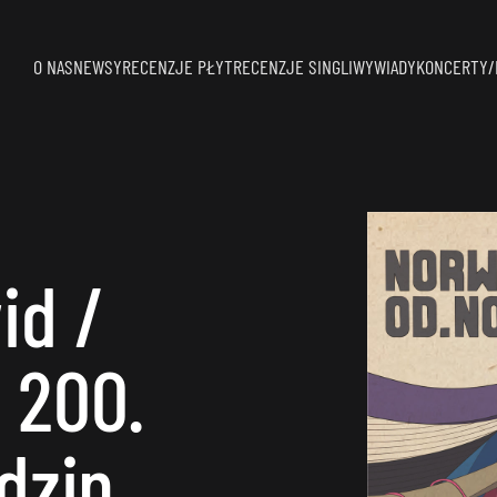
O NAS
NEWSY
RECENZJE PŁYT
RECENZJE SINGLI
WYWIADY
KONCERTY/
id /
 200.
dzin