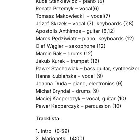
Kuba Stankiewicz – piano (5)
Renata Przemyk – vocal(6)
Tomasz Makowiecki – vocal(7)
Józef Skrzek – vocal (7), keyboards (7,8)
Apostolis Anthimos – guitar (8,12)
Marek Pędziwiatr – piano, keyboards (12)
Olaf Węgier – saxophone (12)
Marcin Rak – drums (12)
Jakub Kurek – trumpet (12)
Paweł Stachowiak – bass guitar, synthesizer
Hanna Łubieńska – vocal (9)
Joanna Duda – piano, electronics (9)
Michał Bryndal – drums (9)
Maciej Kacperczyk – vocal, guitar (10)
Paweł Kacperczyk – percussion (10)
Tracklista:
1. Intro (0:59)
2. Marionetki (4:00)