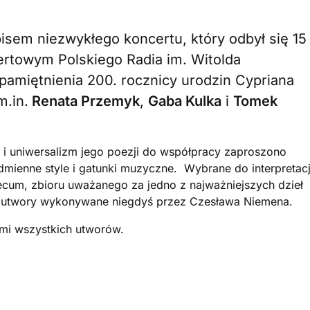
pisem niezwykłego koncertu, który odbył się 15
ertowym Polskiego Radia im. Witolda
amiętnienia 200. rocznicy urodzin Cypriana
m.in.
Renata Przemyk
,
Gaba Kulka
i
Tomek
 uniwersalizm jego poezji do współpracy zaproszono
mienne style i gatunki muzyczne. Wybrane do interpretacj
um, zbioru uważanego za jedno z najważniejszych dzieł
ą utwory wykonywane niegdyś przez Czesława Niemena.
ami wszystkich utworów.