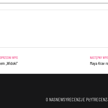
mem „Widoki”
Maya Krav r
O NAS
NEWSY
RECENZJE PŁYT
RECENZJ