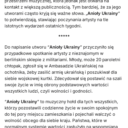
przestrzeni muzycznej, która jednak jest otwarta na
kontakt z większą publicznością. Tym bardziej, że za jego
utworami często kryją się ważne słowa. „
Anioły Ukrainy
”
to potwierdzają, stawiając poczynania artysty na tle
istotnych wydarzeń ostatnich tygodni.
*****
Do napisanie utworu “
Anioły Ukrainy
” przyczyniło się
przypadkowe spotkanie artysty z nieznajomym w
berlińskim sklepie z militariami. Młody, może 20 paroletni
chłopak, zgłosił się w Ambasadzie Ukraińskiej na
ochotnika, żeby zasilić armię ukraińską i poszukiwał dla
siebie wojskowej kurtki. Zdecydował się postawić na szali
swoje życie w imię obrony podstawowych wartości
wszystkich ludzi, czyli wolności i godności.
“
Anioły Ukrainy
” to muzyczny hołd dla tych wszystkich,
którzy pozostawili codzienne życie w swoim spokojnym
do tej pory miejscu zamieszkania i pojechali walczyć o
wolność obcego dla siebie kraju. Państwa, które w
normalnym systemie wartości zasłużyło na wspomnianą