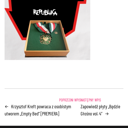
Krzysztof Kreft powraca z osobistym
Zapowiedź płyty „Będzie
←
utworem „Empty Bed” [PREMIERA]
Głośno vol. 4”
→