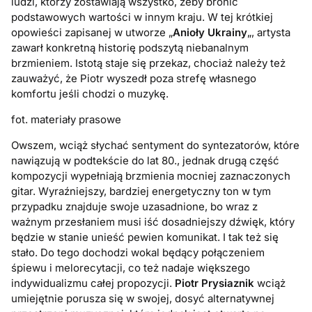
ludzi, którzy zostawiają wszystko, żeby bronić
podstawowych wartości w innym kraju. W tej krótkiej
opowieści zapisanej w utworze „
Anioły Ukrainy
„, artysta
zawarł konkretną historię podszytą niebanalnym
brzmieniem. Istotą staje się przekaz, chociaż należy też
zauważyć, że Piotr wyszedł poza strefę własnego
komfortu jeśli chodzi o muzykę.
fot. materiały prasowe
Owszem, wciąż słychać sentyment do syntezatorów, które
nawiązują w podtekście do lat 80., jednak drugą część
kompozycji wypełniają brzmienia mocniej zaznaczonych
gitar. Wyraźniejszy, bardziej energetyczny ton w tym
przypadku znajduje swoje uzasadnione, bo wraz z
ważnym przesłaniem musi iść dosadniejszy dźwięk, który
będzie w stanie unieść pewien komunikat. I tak też się
stało. Do tego dochodzi wokal będący połączeniem
śpiewu i melorecytacji, co też nadaje większego
indywidualizmu całej propozycji.
Piotr Prysiaznik
wciąż
umiejętnie porusza się w swojej, dosyć alternatywnej