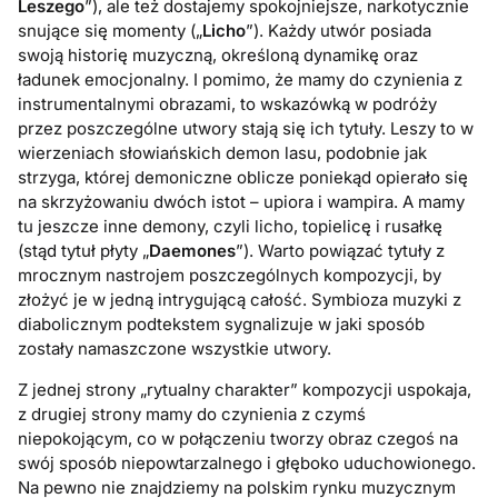
Leszego
”), ale też dostajemy spokojniejsze, narkotycznie
snujące się momenty („
Licho
”). Każdy utwór posiada
swoją historię muzyczną, określoną dynamikę oraz
ładunek emocjonalny. I pomimo, że mamy do czynienia z
instrumentalnymi obrazami, to wskazówką w podróży
przez poszczególne utwory stają się ich tytuły. Leszy to w
wierzeniach słowiańskich demon lasu, podobnie jak
strzyga, której demoniczne oblicze poniekąd opierało się
na skrzyżowaniu dwóch istot – upiora i wampira. A mamy
tu jeszcze inne demony, czyli licho, topielicę i rusałkę
(stąd tytuł płyty „
Daemones
”). Warto powiązać tytuły z
mrocznym nastrojem poszczególnych kompozycji, by
złożyć je w jedną intrygującą całość. Symbioza muzyki z
diabolicznym podtekstem sygnalizuje w jaki sposób
zostały namaszczone wszystkie utwory.
Z jednej strony „rytualny charakter” kompozycji uspokaja,
z drugiej strony mamy do czynienia z czymś
niepokojącym, co w połączeniu tworzy obraz czegoś na
swój sposób niepowtarzalnego i głęboko uduchowionego.
Na pewno nie znajdziemy na polskim rynku muzycznym