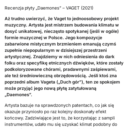
Recenzja płyty „Daemones” – VAGET (2021)
Aż trudno uwierzyć, że Vaget to jednoosobowy projekt
muzyczny. Artysta jest mistrzem budowania klimatu w
dosyć unikatowej, nieczęsto spotykanej (jeśli w ogóle)
formie muzycznej w Polsce. Jego kompozycje
zabarwione mistycznym brzmieniem emanują czymś
zupełnie niepopularnym w dzisiejszej przestrzeni
artystycznej. Znajdziemy w nich odniesienia do dark
folku oraz specyfikę etnicznych dźwięków, które zostały
podkoloryzowane chórami, pradawnymi zaśpiewami,
ale też średniowieczną obrzędowością. Jeśli ktoś zna
poprzedni album Vageta („Duch gór”), ten ze spokojem
może przyjąć jego nową płytę zatytułowaną
„Daemones”.
Artysta bazuje na sprawdzonych patentach, co jak się
okazuje przyniosło po raz kolejny doskonały efekt
końcowy. Zadziwiające jest to, że korzystając z sampli
instrumentów, udało mu się uzyskać klimat podobny do