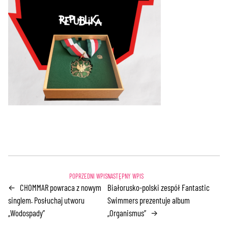
CHOMMAR powraca z nowym
Białorusko-polski zespół Fantastic
←
singlem. Posłuchaj utworu
Swimmers prezentuje album
„Wodospady”
„Organismus”
→