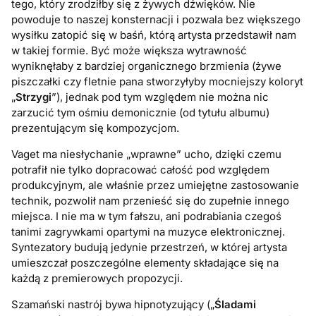
tego, który zrodziłby się z żywych dźwięków. Nie
powoduje to naszej konsternacji i pozwala bez większego
wysiłku zatopić się w baśń, którą artysta przedstawił nam
w takiej formie. Być może większa wytrawność
wyniknęłaby z bardziej organicznego brzmienia (żywe
piszczałki czy fletnie pana stworzyłyby mocniejszy koloryt
„
Strzygi
”), jednak pod tym względem nie można nic
zarzucić tym ośmiu demonicznie (od tytułu albumu)
prezentującym się kompozycjom.
Vaget ma niesłychanie „wprawne” ucho, dzięki czemu
potrafił nie tylko dopracować całość pod względem
produkcyjnym, ale właśnie przez umiejętne zastosowanie
technik, pozwolił nam przenieść się do zupełnie innego
miejsca. I nie ma w tym fałszu, ani podrabiania czegoś
tanimi zagrywkami opartymi na muzyce elektronicznej.
Syntezatory budują jedynie przestrzeń, w której artysta
umieszczał poszczególne elementy składające się na
każdą z premierowych propozycji.
Szamański nastrój bywa hipnotyzujący („
Śladami