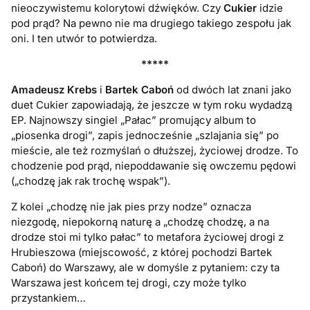
nieoczywistemu kolorytowi dźwięków. Czy
Cukier
idzie
pod prąd? Na pewno nie ma drugiego takiego zespołu jak
oni. I ten utwór to potwierdza.
*****
Amadeusz Krebs
i
Bartek Caboń
od dwóch lat znani jako
duet Cukier zapowiadają, że jeszcze w tym roku wydadzą
EP. Najnowszy singiel „Pałac” promujący album to
„piosenka drogi”, zapis jednocześnie „szlajania się” po
mieście, ale też rozmyślań o dłuższej, życiowej drodze. To
chodzenie pod prąd, niepoddawanie się owczemu pędowi
(„chodzę jak rak trochę wspak”).
Z kolei „chodzę nie jak pies przy nodze” oznacza
niezgodę, niepokorną naturę a „chodzę chodzę, a na
drodze stoi mi tylko pałac” to metafora życiowej drogi z
Hrubieszowa (miejscowość, z której pochodzi Bartek
Caboń) do Warszawy, ale w domyśle z pytaniem: czy ta
Warszawa jest końcem tej drogi, czy może tylko
przystankiem…