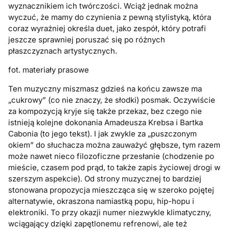
wyznacznikiem ich twórczości. Wciąż jednak można
wyczuć, że mamy do czynienia z pewną stylistyką, która
coraz wyraźniej określa duet, jako zespół, który potrafi
jeszcze sprawniej poruszać się po różnych
płaszczyznach artystycznych.
fot. materiały prasowe
Ten muzyczny miszmasz gdzieś na końcu zawsze ma
„cukrowy” (co nie znaczy, że słodki) posmak. Oczywiście
za kompozycją kryje się także przekaz, bez czego nie
istnieją kolejne dokonania Amadeusza Krebsa i Bartka
Cabonia (to jego tekst). I jak zwykle za „puszczonym
okiem” do słuchacza można zauważyć głębsze, tym razem
może nawet nieco filozoficzne przesłanie (chodzenie po
mieście, czasem pod prąd, to także zapis życiowej drogi w
szerszym aspekcie). Od strony muzycznej to bardziej
stonowana propozycja mieszcząca się w szeroko pojętej
alternatywie, okraszona namiastką popu, hip-hopu i
elektroniki. To przy okazji numer niezwykle klimatyczny,
wciągający dzięki zapętlonemu refrenowi, ale też