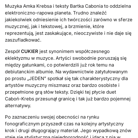
Muzyka Amka Krebsa i teksty Bartka Cabonia to oddzielna
elektroniczno-rapowa planeta. Trudno znaleźć
jakiekolwiek odniesienie ich twórczości zarówno w sferze
muzycznej, jak i tekstowej, a brzmienie, które
reprezentują, jest zaskakujące, nieoczywiste i nie daje się
zaszufladkować.
Zespół
CUKIER
jest synonimem współczesnego
eklektyzmu w muzyce. Artyści swobodnie poruszają się
między gatunkami, co potwierdzili już rok temu na
debiutanckim albumie. Na wydawnictwie zatytułowanym
po prostu „JEDEN” spotkał się tak charakterystyczny dla
artystów muzyczny miszmasz oraz bardzo osobiste i
przepełnione grą słów teksty. Dzięki tej płycie duet
Caboń-Krebs przesunął granicę i tak już bardzo pojemnej
alternatywy.
Po zaznaczeniu swojej obecności na rynku
fonograficznym przyszedł czas na kolejny artystyczny
krok i drugi długogrający materiał. Jego wypadkową znów
staje się stylistyczna niejednorodność i idąca z nią w