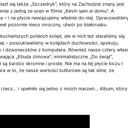
azł się także „Szczedryk”, który na Zachodzie znany jest
łównie z jedną ze scen w filmie „Kevin sam w domu”. A
a – i na płycie nawiązujemy właśnie do niej. Opracowaliśm
wet pozornie nieco mroczny, utwór po białorusku.
kochańszych polskich kolęd, ale w nich też staraliśmy się
ej – poszukiwaliśmy w kolędach duchowości, spokoju,
zek i dzwoneczków z komputera. Również nasze cztery włas
wająca „Etiuda zimowa”, minimalistyczne „Do świąt”,
) są bardzo skromne i proste. Nie ma na tej płycie kiczu i
ra w to, że nasze wartości kulturowe są tak silne, że
 rzecz… i spełniło się jedno z moich marzeń… Album, który