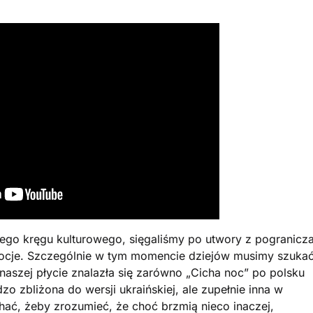
zego kręgu kulturowego, sięgaliśmy po utwory z pogranicz
emocje. Szczególnie w tym momencie dziejów musimy szuka
a naszej płycie znalazła się zarówno „Cicha noc” po polsku
dzo zbliżona do wersji ukraińskiej, ale zupełnie inna w
hać, żeby zrozumieć, że choć brzmią nieco inaczej,