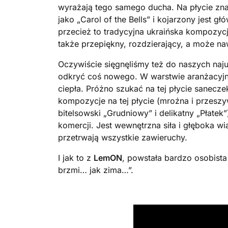
wyrażają tego samego ducha. Na płycie znal
jako „Carol of the Bells” i kojarzony jest g
przecież to tradycyjna ukraińska kompozycj
także przepiękny, rozdzierający, a może na
Oczywiście sięgnęliśmy też do naszych naju
odkryć coś nowego. W warstwie aranżacyjn
ciepła. Próżno szukać na tej płycie sanec
kompozycje na tej płycie (mroźna i przeszy
bitelsowski „Grudniowy” i delikatny „Płatek”
komercji. Jest wewnętrzna siła i głęboka wia
przetrwają wszystkie zawieruchy.
I jak to z
LemON
, powstała bardzo osobista
brzmi… jak zima…”.