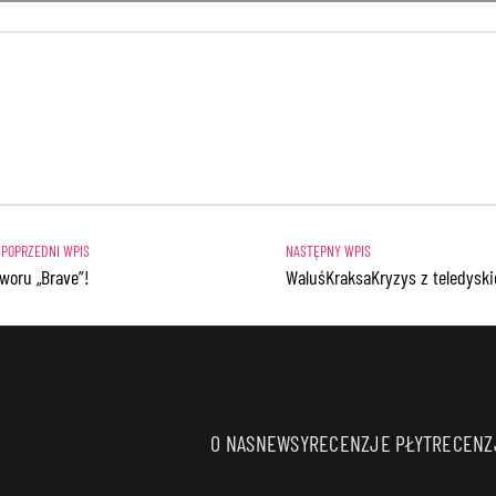
woru „Brave”!
WaluśKraksaKryzys z teledyski
O NAS
NEWSY
RECENZJE PŁYT
RECENZJ