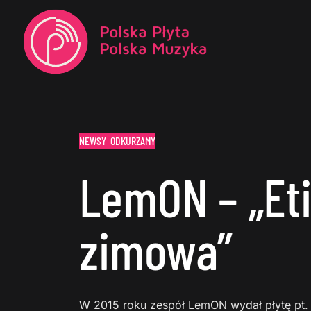
NEWSY
ODKURZAMY
LemON – „Et
zimowa”
W 2015 roku zespół LemON wydał płytę pt. 