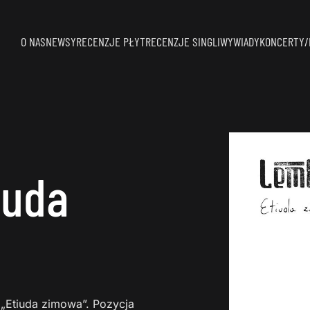
O NAS
NEWSY
RECENZJE PŁYT
RECENZJE SINGLI
WYWIADY
KONCERTY/
iuda
„Etiuda zimowa”. Pozycja