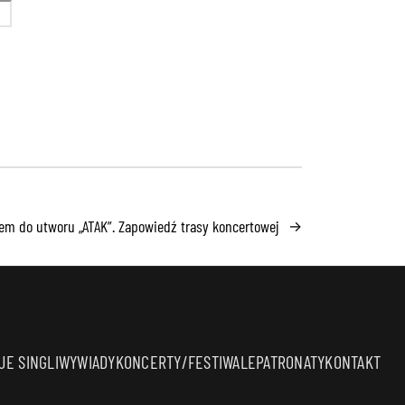
em do utworu „ATAK”. Zapowiedź trasy koncertowej
→
E SINGLI
WYWIADY
KONCERTY/FESTIWALE
PATRONATY
KONTAKT