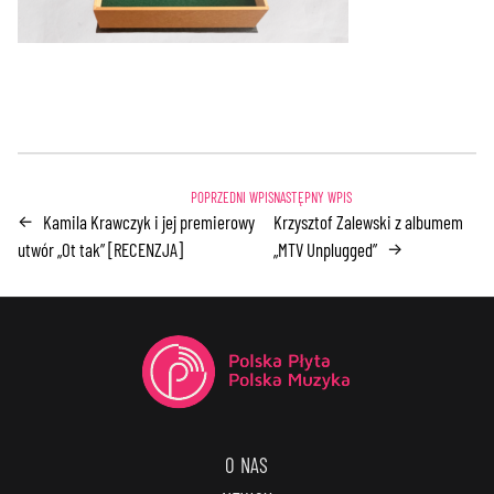
Kamila Krawczyk i jej premierowy
Krzysztof Zalewski z albumem
←
utwór „Ot tak” [RECENZJA]
„MTV Unplugged”
→
O NAS