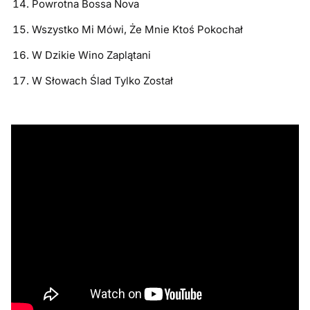
Powrotna Bossa Nova
Wszystko Mi Mówi, Że Mnie Ktoś Pokochał
W Dzikie Wino Zaplątani
W Słowach Ślad Tylko Został