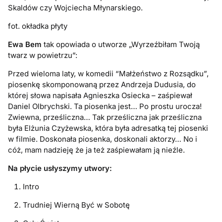
Skaldów czy Wojciecha Młynarskiego.
fot. okładka płyty
Ewa Bem
tak opowiada o utworze „Wyrzeźbiłam Twoją
twarz w powietrzu”:
Przed wieloma laty, w komedii “Małżeństwo z Rozsądku”,
piosenkę skomponowaną przez Andrzeja Dudusia, do
której słowa napisała Agnieszka Osiecka – zaśpiewał
Daniel Olbrychski. Ta piosenka jest… Po prostu urocza!
Zwiewna, prześliczna… Tak prześliczna jak prześliczna
była Elżunia Czyżewska, która była adresatką tej piosenki
w filmie. Doskonała piosenka, doskonali aktorzy… No i
cóż, mam nadzieję że ja też zaśpiewałam ją nieźle.
Na płycie usłyszymy utwory:
Intro
Trudniej Wierną Być w Sobotę