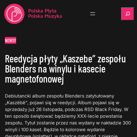
Szukaj
NEWSY
Reedycja płyty „Kaszebe” zespołu
Blenders na winylu i kasecie
magnetofonowej
Debiutancki album zespołu Blenders zatytułowany
„Kaszëbë”, pojawi się w reedycji. Album pojawi się w
sprzedaży już 26 listopada, podczas RSD Black Friday. W
ten sposób świętować będziemy XXX-lecie powstania
zespołu. Tytuł zostanie przez nas wydany w nakładzie 300
winyli i 100 kaset. Będzie to kolorowe wydanie
dwupłytowe (splatter), w okładce gatefold, z pięknie