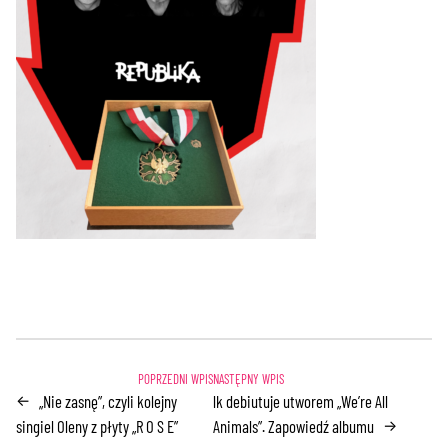
„Nie zasnę”, czyli kolejny
lk debiutuje utworem „We’re All
←
singiel Oleny z płyty „R O S E”
Animals”. Zapowiedź albumu
→