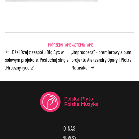
Dżej Dżej z zespołu Big Cyc w
„Improopera” – premierowy album
←
solowym projekcie. Posłuchaj singla
projektu Aleksandry Opały i Piotra
„Mroczny rycerz”
Matusika
→
O NAS
NEWSY