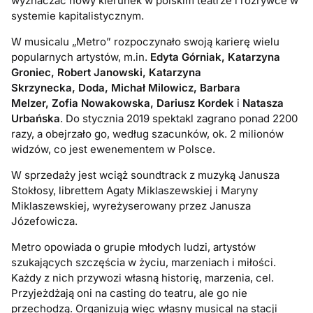
wyznaczać nowy kierunek w polskim teatrze i rozrywce w
systemie kapitalistycznym.
W musicalu „Metro” rozpoczynało swoją karierę wielu
popularnych artystów, m.in.
Edyta Górniak, Katarzyna
Groniec, Robert Janowski, Katarzyna
Skrzynecka, Doda, Michał Milowicz, Barbara
Melzer, Zofia Nowakowska, Dariusz Kordek
i
Natasza
Urbańska
. Do stycznia 2019 spektakl zagrano ponad 2200
razy, a obejrzało go, według szacunków, ok. 2 milionów
widzów, co jest ewenementem w Polsce.
W sprzedaży jest wciąż soundtrack z muzyką Janusza
Stokłosy, librettem Agaty Miklaszewskiej i Maryny
Miklaszewskiej, wyreżyserowany przez Janusza
Józefowicza.
Metro opowiada o grupie młodych ludzi, artystów
szukających szczęścia w życiu, marzeniach i miłości.
Każdy z nich przywozi własną historię, marzenia, cel.
Przyjeżdżają oni na casting do teatru, ale go nie
przechodzą. Organizują więc własny musical na stacji