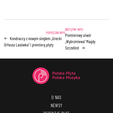
Premierowy utwór
Kondraccy z nowym singlem „Grecki
←
„Wybrzmiewa” Magdy
Orfeusz Lasówka” i premierą płyty
Szczebiot
→
O NAS
NEWSY