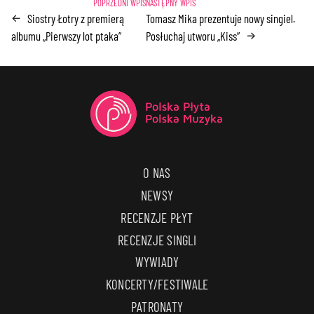
Siostry Łotry z premierą
Tomasz Mika prezentuje nowy singiel.
←
albumu „Pierwszy lot ptaka”
Posłuchaj utworu „Kiss”
→
O NAS
NEWSY
RECENZJE PŁYT
RECENZJE SINGLI
WYWIADY
KONCERTY/FESTIWALE
PATRONATY