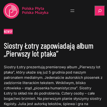
Szukaj
NEWSY
Siostry Łotry zapowiadają album
„Pierwszy lot ptaka”
Siostry Łotry prezentują premierowy album „Pierwszy lot
ptaka”, który ukaże się już 5 grudnia pod naszym
patronatem medialnym. Jedenaście autorskich piosenek z
zadziornie literackim tekstem. Wnikliwym, blisko
człowieka – stąd „piosenka humanistyczna”. Siostry
Łotry to skład nie do podrobienia. Cztery osoby – całe
bogactwo brzmień. Na pierwszym planie słyszymy siostry
Kępisty. Julia jest autorką tekstów, śpiewa i gra na