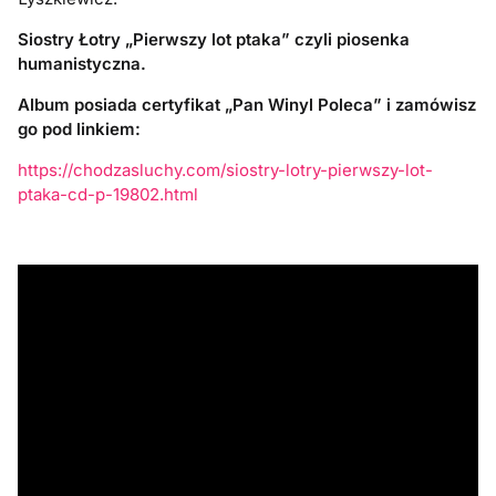
Siostry Łotry „Pierwszy lot ptaka” czyli piosenka
humanistyczna.
Album posiada certyfikat „Pan Winyl Poleca” i zamówisz
go pod linkiem:
https://chodzasluchy.com/siostry-lotry-pierwszy-lot-
ptaka-cd-p-19802.html