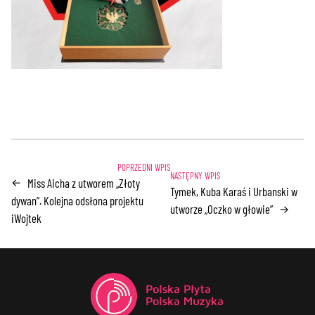
Miss Aicha z utworem „Złoty
←
Tymek, Kuba Karaś i Urbanski w
dywan”. Kolejna odsłona projektu
utworze „Oczko w głowie”
→
iWojtek