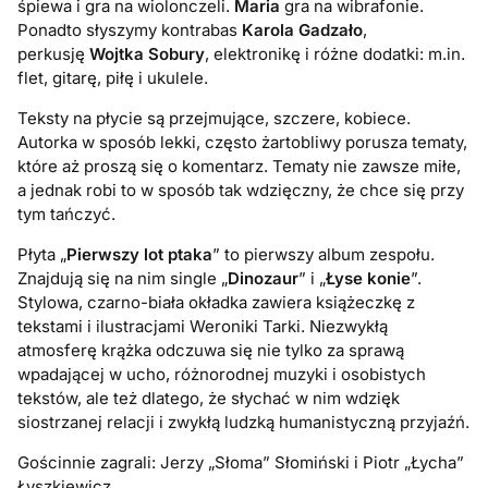
śpiewa i gra na wiolonczeli.
Maria
gra na wibrafonie.
Ponadto słyszymy kontrabas
Karola Gadzało
,
perkusję
Wojtka Sobury
, elektronikę i różne dodatki: m.in.
flet, gitarę, piłę i ukulele.
Teksty na płycie są przejmujące, szczere, kobiece.
Autorka w sposób lekki, często żartobliwy porusza tematy,
które aż proszą się o komentarz. Tematy nie zawsze miłe,
a jednak robi to w sposób tak wdzięczny, że chce się przy
tym tańczyć.
Płyta „
Pierwszy lot ptaka
” to pierwszy album zespołu.
Znajdują się na nim single „
Dinozaur
” i „
Łyse konie
”.
Stylowa, czarno-biała okładka zawiera książeczkę z
tekstami i ilustracjami Weroniki Tarki. Niezwykłą
atmosferę krążka odczuwa się nie tylko za sprawą
wpadającej w ucho, różnorodnej muzyki i osobistych
tekstów, ale też dlatego, że słychać w nim wdzięk
siostrzanej relacji i zwykłą ludzką humanistyczną przyjaźń.
Gościnnie zagrali: Jerzy „Słoma” Słomiński i Piotr „Łycha”
Łyszkiewicz.