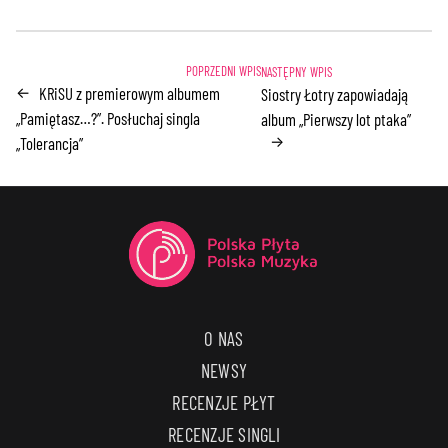
KRiSU z premierowym albumem
←
Siostry Łotry zapowiadają
„Pamiętasz…?”. Posłuchaj singla
album „Pierwszy lot ptaka”
→
„Tolerancja”
O NAS
NEWSY
RECENZJE PŁYT
RECENZJE SINGLI