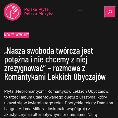
Szukaj
NEWSY
WYWIADY
„Nasza swoboda twórcza jest
potężna i nie chcemy z niej
zrezygnować” – rozmowa z
Romantykami Lekkich Obyczajów
Płyta „Neoromantyzm” Romantyków Lekkich Obyczajów,
to trzeci album utalentowanego duetu z Olsztyna, który
ukazał się w kwietniu tego roku. Poetyckie teksty Damiana
Lange i Adama Millera doskonale współgrają z
akustycznymi i alternatywnymi brzmieniami. Na tę