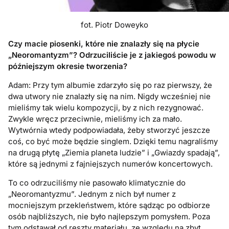
fot. Piotr Doweyko
Czy macie piosenki, które nie znalazły się na płycie
„Neoromantyzm”? Odrzuciliście je z jakiegoś powodu w
późniejszym okresie tworzenia?
Adam: Przy tym albumie zdarzyło się po raz pierwszy, że
dwa utwory nie znalazły się na nim. Nigdy wcześniej nie
mieliśmy tak wielu kompozycji, by z nich rezygnować.
Zwykle wręcz przeciwnie, mieliśmy ich za mało.
Wytwórnia wtedy podpowiadała, żeby stworzyć jeszcze
coś, co być może będzie singlem. Dzięki temu nagraliśmy
na drugą płytę „Ziemia planeta ludzie” i „Gwiazdy spadają”,
które są jednymi z fajniejszych numerów koncertowych.
To co odrzuciliśmy nie pasowało klimatycznie do
„Neoromantyzmu”. Jednym z nich był numer z
mocniejszym przekleństwem, które sądząc po odbiorze
osób najbliższych, nie było najlepszym pomysłem. Poza
tym odstawał od reszty materiału, ze względu na zbyt