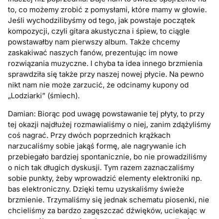
to, co możemy zrobić z pomysłami, które mamy w głowie.
Jeśli wychodzilibyśmy od tego, jak powstaje początek
kompozycji, czyli gitara akustyczna i śpiew, to ciągle
powstawałby nam pierwszy album. Także chcemy
zaskakiwać naszych fanów, prezentując im nowe
rozwiązania muzyczne. I chyba ta idea innego brzmienia
sprawdziła się także przy naszej nowej płycie. Na pewno
nikt nam nie może zarzucić, że odcinamy kupony od
„Lodziarki” (śmiech).
Damian: Biorąc pod uwagę powstawanie tej płyty, to przy
tej okazji najdłużej rozmawialiśmy o niej, zanim zdążyliśmy
coś nagrać. Przy dwóch poprzednich krążkach
narzucaliśmy sobie jakąś formę, ale nagrywanie ich
przebiegało bardziej spontanicznie, bo nie prowadziliśmy
o nich tak długich dyskusji. Tym razem zaznaczaliśmy
sobie punkty, żeby wprowadzić elementy elektroniki np.
bas elektroniczny. Dzięki temu uzyskaliśmy świeże
brzmienie. Trzymaliśmy się jednak schematu piosenki, nie
chcieliśmy za bardzo zagęszczać dźwięków, uciekając w