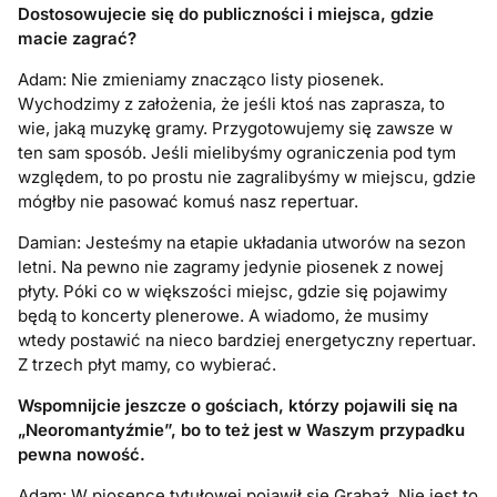
Dostosowujecie się do publiczności i miejsca, gdzie
macie zagrać?
Adam: Nie zmieniamy znacząco listy piosenek.
Wychodzimy z założenia, że jeśli ktoś nas zaprasza, to
wie, jaką muzykę gramy. Przygotowujemy się zawsze w
ten sam sposób. Jeśli mielibyśmy ograniczenia pod tym
względem, to po prostu nie zagralibyśmy w miejscu, gdzie
mógłby nie pasować komuś nasz repertuar.
Damian: Jesteśmy na etapie układania utworów na sezon
letni. Na pewno nie zagramy jedynie piosenek z nowej
płyty. Póki co w większości miejsc, gdzie się pojawimy
będą to koncerty plenerowe. A wiadomo, że musimy
wtedy postawić na nieco bardziej energetyczny repertuar.
Z trzech płyt mamy, co wybierać.
Wspomnijcie jeszcze o gościach, którzy pojawili się na
„Neoromantyźmie”, bo to też jest w Waszym przypadku
pewna nowość.
Adam: W piosence tytułowej pojawił się Grabaż. Nie jest to