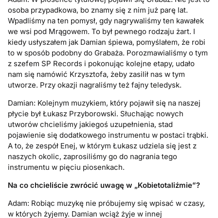
osoba przypadkowa, bo znamy się z nim już parę lat.
Wpadliśmy na ten pomysł, gdy nagrywaliśmy ten kawałek
we wsi pod Mrągowem. To był pewnego rodzaju żart. I
kiedy usłyszałem jak Damian śpiewa, pomyślałem, że robi
to w sposób podobny do Grabaża. Porozmawialiśmy o tym
z szefem SP Records i pokonując kolejne etapy, udało
nam się namówić Krzysztofa, żeby zasilił nas w tym
utworze. Przy okazji nagraliśmy też fajny teledysk.
Damian: Kolejnym muzykiem, który pojawił się na naszej
płycie był Łukasz Przyborowski. Słuchając nowych
utworów chcieliśmy jakiegoś uzupełnienia, stad
pojawienie się dodatkowego instrumentu w postaci trąbki.
A to, że zespół Enej, w którym Łukasz udziela się jest z
naszych okolic, zaprosiliśmy go do nagrania tego
instrumentu w pięciu piosenkach.
Na co chcieliście zwrócić uwagę w „Kobietotaliźmie”?
Adam: Robiąc muzykę nie próbujemy się wpisać w czasy,
w których żyjemy. Damian wciąż żyje w innej