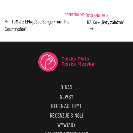
TOM J z EPką „Sad Songs From The
←
BAiKA – „Byty zależne”
→
Countryside”
O NAS
NEWSY
RECENZJE PŁYT
RECENZJE SINGLI
WYWIADY