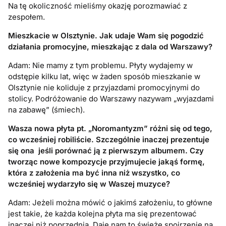
Na tę okoliczność mieliśmy okazję porozmawiać z
zespołem.
Mieszkacie w Olsztynie. Jak udaje Wam się pogodzić
działania promocyjne, mieszkając z dala od Warszawy?
Adam: Nie mamy z tym problemu. Płyty wydajemy w
odstępie kilku lat, więc w żaden sposób mieszkanie w
Olsztynie nie koliduje z przyjazdami promocyjnymi do
stolicy. Podróżowanie do Warszawy nazywam „wyjazdami
na zabawę” (śmiech).
Wasza nowa płyta pt. „Noromantyzm” różni się od tego,
co wcześniej robiliście. Szczególnie inaczej prezentuje
się ona jeśli porównać ją z pierwszym albumem. Czy
tworząc nowe kompozycje przyjmujecie jakąś formę,
która z założenia ma być inna niż wszystko, co
wcześniej wydarzyło się w Waszej muzyce?
Adam: Jeżeli można mówić o jakimś założeniu, to główne
jest takie, że każda kolejna płyta ma się prezentować
inaczej niż poprzednia. Daje nam to świeże spojrzenie na