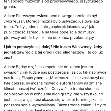
ten sposób muzycznie od progresywnego, przydługiego
grania.
Adam: Pierwszym zwiastunem nowego brzmienia był
„Morfeusz”, którego można było usłyszeć już dwa lata
temu. To był jedncześnie „papierek lakmusowy” jak
publiczność zareaguje na takie podejście do muzyki. I
pierwszy odbiór był taki nie do końca przekonujący.
I jak to potoczyło się dalej? Nie kusiło Was wtedy, żeby
jednak zawrócić z tej drogi i dać słuchaczowi, to co już
zna?
Adam: Będąc częścią zespołu nie do końca jestem
świadomy, jak ludzie nas postrzegają i za co, tak naprawdę
nas lubią. Eksperyment z „Morfeuszem” nie zaskoczył na
tyle dobrze, by można mówić o euforii fanów na zmianę
klimatu naszej twórczości. Oczywiście trzeba słuchać
odbiorców, bo w końcu dla nich gramy. Nie wszystko, co
jest naszą wizją musi ukazać się w takiej formie, jaką na
początku sobie wymyśliliśmy. Także trochę zmieniliśmy to
i zmniejszyliśmy dawkę elektroniki. Utrzymaliśmy większą