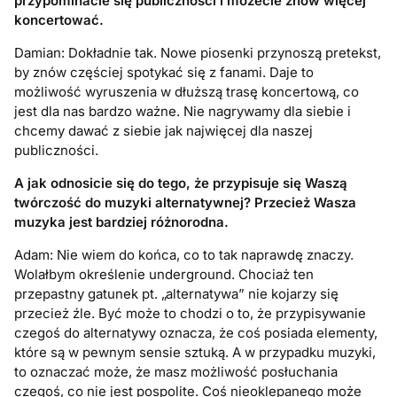
przypominacie się publiczności i możecie znów więcej
koncertować.
Damian: Dokładnie tak. Nowe piosenki przynoszą pretekst,
by znów częściej spotykać się z fanami. Daje to
możliwość wyruszenia w dłuższą trasę koncertową, co
jest dla nas bardzo ważne. Nie nagrywamy dla siebie i
chcemy dawać z siebie jak najwięcej dla naszej
publiczności.
A jak odnosicie się do tego, że przypisuje się Waszą
twórczość do muzyki alternatywnej? Przecież Wasza
muzyka jest bardziej różnorodna.
Adam: Nie wiem do końca, co to tak naprawdę znaczy.
Wolałbym określenie underground. Chociaż ten
przepastny gatunek pt. „alternatywa” nie kojarzy się
przecież źle. Być może to chodzi o to, że przypisywanie
czegoś do alternatywy oznacza, że coś posiada elementy,
które są w pewnym sensie sztuką. A w przypadku muzyki,
to oznaczać może, że masz możliwość posłuchania
czegoś, co nie jest pospolite. Coś nieoklepanego może