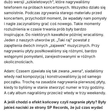
dużo wersji „szkieletowych”, które nagrywaliśmy
telefonem na próbach koncertowych. Wszystko działo się
samoistnie. Podczas zgrywania starego materiału przed
koncertem, przychodził moment, że wpadały nam pomysły
i nagle zaczynaliśmy grać coś nowego. Takie momenty
rozluźnienia w czasie trwania prób były bardzo
inspirujące. Do niektórych kawałków później wracaliśmy.
Jeden z naszych utworów pt. „Taki raj” powstał z
zapętlenia dwóch innych „zajawek” muzycznych. Przy
nagrywaniu płyty posiłkowaliśmy się różnymi, bardzo
wstępnymi pomysłami, zarejestrowanymi w różnych
okolicznościach.
Adam: Czasem zjawiała się tak zwana „wena”, siadaliśmy
wtedy nad kompozycją i konstruowaliśmy ją od samego
początku. Trochę na zasadzie nagrywania pierwszej płyty,
kiedy to byliśmy w stanie stworzyć numer w trzy godziny.
A cały album nagraliśmy przecież wtedy w trzy weekendy.
A jeśli chodzi o efekt końcowy czyli nagranie płyty? Były
jakieś naciski ze strony SP Records, że już czas wydać