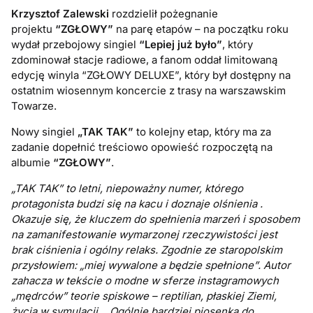
Krzysztof Zalewski
rozdzielił pożegnanie
projektu
“ZGŁOWY”
na parę etapów – na początku roku
wydał przebojowy singiel
“Lepiej już było”
, który
zdominował stacje radiowe, a fanom oddał limitowaną
edycję winyla “ZGŁOWY DELUXE”, który był dostępny na
ostatnim wiosennym koncercie z trasy na warszawskim
Towarze.
Nowy singiel
„TAK TAK”
to kolejny etap, który ma za
zadanie dopełnić treściowo opowieść rozpoczętą na
albumie
“ZGŁOWY”
.
„TAK TAK” to letni, niepoważny numer, którego
protagonista budzi się na kacu i doznaje olśnienia .
Okazuje się, że kluczem do spełnienia marzeń i sposobem
na zamanifestowanie wymarzonej rzeczywistości jest
brak ciśnienia i ogólny relaks. Zgodnie ze staropolskim
przysłowiem: „miej wywalone a będzie spełnione”. Autor
zahacza w tekście o modne w sferze instagramowych
„mędrców” teorie spiskowe – reptilian, płaskiej Ziemi,
życia w symulacji… Ogólnie bardziej piosenka do