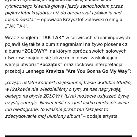
rytmicznego kiwania głową i jazdy samochodem przez
piękny letni krajobraz niż do darcia szat i płakania nad
losem świata.”
– opowiada Krzysztof Zalewski o singlu
„TAK TAK”.
Wraz z singlem
“TAK TAK”
w serwisach streamingowych
pojawił się także album z nagraniami na żywo piosenek z
albumu
“ZGŁOWY”
, na którym oprócz swoich solowych
utworów znajduje się także m.in. nowa, zaskakująca
wersja utworu
“Początek”
oraz rockowa interpretacja
przeboju
Lennego Kravitza “Are You Gonna Go My Way”
:
„Grając ostatni koncert na jesiennej trasie w klubie Studio,
w Krakowie nie wiedzieliśmy o tym, że nas nagrywają,
dlatego na płycie ZGŁOWY (Live) możecie usłyszeć żywą,
czystą energię. Nawet jeśli coś jest lekko niedośpiewane
lub niedograne, to właśnie przez ten fakt jest to
zdecydowanie mój ulubiony album”
– dodaje artysta.