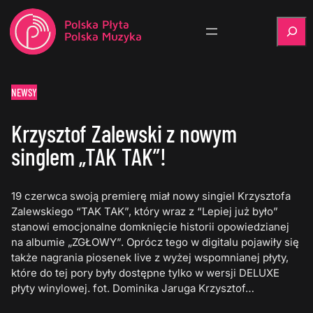
Szukaj
NEWSY
Krzysztof Zalewski z nowym
singlem „TAK TAK”!
19 czerwca swoją premierę miał nowy singiel Krzysztofa
Zalewskiego “TAK TAK”, który wraz z “Lepiej już było”
stanowi emocjonalne domknięcie historii opowiedzianej
na albumie „ZGŁOWY”. Oprócz tego w digitalu pojawiły się
także nagrania piosenek live z wyżej wspomnianej płyty,
które do tej pory były dostępne tylko w wersji DELUXE
płyty winylowej. fot. Dominika Jaruga Krzysztof…