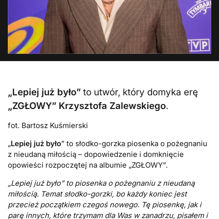
„Lepiej już było”
to utwór, który domyka erę
„ZGŁOWY”
Krzysztofa Zalewskiego
.
fot. Bartosz Kuśmierski
„
Lepiej już było
” to słodko-gorzka piosenka o pożegnaniu
z nieudaną miłością – dopowiedzenie i domknięcie
opowieści rozpoczętej na albumie „ZGŁOWY”.
„Lepiej już było” to piosenka o pożegnaniu z nieudaną
miłością. Temat słodko-gorzki, bo każdy koniec jest
przecież początkiem czegoś nowego. Tę piosenkę, jak i
parę innych, które trzymam dla Was w zanadrzu, pisałem i