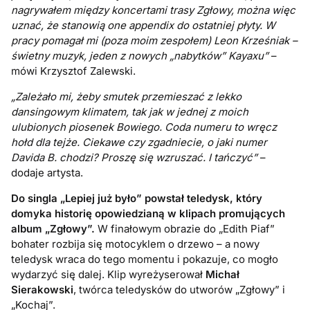
nagrywałem między koncertami trasy Zgłowy, można więc
uznać, że stanowią one appendix do ostatniej płyty. W
pracy pomagał mi (poza moim zespołem) Leon Krześniak –
świetny muzyk, jeden z nowych „nabytków” Kayaxu”
–
mówi Krzysztof Zalewski.
„Zależało mi, żeby smutek przemieszać z lekko
dansingowym klimatem, tak jak w jednej z moich
ulubionych piosenek Bowiego. Coda numeru to wręcz
hołd dla tejże. Ciekawe czy zgadniecie, o jaki numer
Davida B. chodzi? Proszę się wzruszać. I tańczyć”
–
dodaje artysta.
Do singla „Lepiej już było” powstał teledysk, który
domyka historię opowiedzianą w klipach promujących
album „Zgłowy”.
W finałowym obrazie do „Edith Piaf”
bohater rozbija się motocyklem o drzewo – a nowy
teledysk wraca do tego momentu i pokazuje, co mogło
wydarzyć się dalej. Klip wyreżyserował
Michał
Sierakowski
, twórca teledysków do utworów „Zgłowy” i
„Kochaj”.