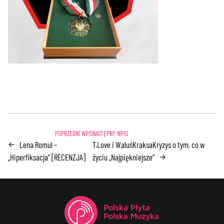
Lena Romul –
T.Love i WaluśKraksaKryzys o tym, co w
←
„Hiperfiksacja” [RECENZJA]
życiu „Najpiękniejsze”
→