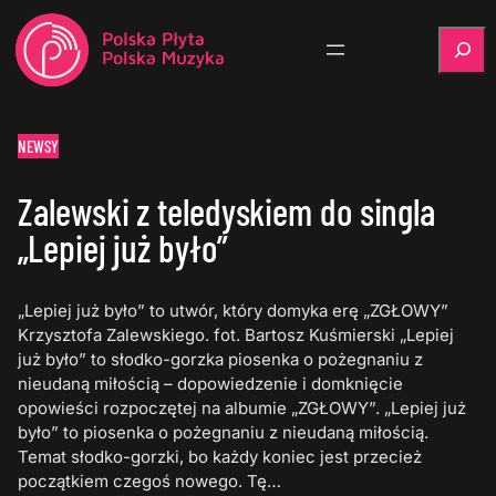
Szukaj
NEWSY
Zalewski z teledyskiem do singla
„Lepiej już było”
„Lepiej już było” to utwór, który domyka erę „ZGŁOWY”
Krzysztofa Zalewskiego. fot. Bartosz Kuśmierski „Lepiej
już było” to słodko-gorzka piosenka o pożegnaniu z
nieudaną miłością – dopowiedzenie i domknięcie
opowieści rozpoczętej na albumie „ZGŁOWY”. „Lepiej już
było” to piosenka o pożegnaniu z nieudaną miłością.
Temat słodko-gorzki, bo każdy koniec jest przecież
początkiem czegoś nowego. Tę…