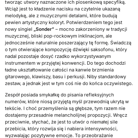
tworząc utwory naznaczone ich piosenkową specyfiką.
Wciąż jest to kładzenie nacisku na czytelnie ukazaną
melodykę, ale z muzycznymi detalami, które budują
pewien artystyczny koloryt. Potwierdzeniem tego jest
nowy singiel
„Sonder”
– mocno zakorzeniony w tradycji
muzycznej, bliski pop-rockowym inklinacjom, ale
jednocześnie naturalnie poszerzający tę formę. Świadczą
o tym otwierające kompozycję dźwięki saksofonu, który
nadal pozostaje dosyć rzadko wykorzystywanym
instrumentem w przyjętej konwencji. Do tego dochodzi
ładne ukształtowanie całości na kanwie brzmienia
gitarowego, klawiszy, basu i perkusji. Niby standardowy
zestaw, a jednak jest w tym coś nie do końca oczywistego.
Zespół posiada smykałkę do pisania refleksyjnych
numerów, które niosą przyjętą myśl przewodnią ukrytą w
tekście. I choć przemyślenia są głębsze, tym razem nie
dostajemy przesadnie melancholijnej propozycji. Wręcz
przeciwnie, słychać, że jest to utwór o niemałej sile
przebicia, który rozwija się i nabiera intensywności,
wyzwalając pozytywne emocje. To przeobrażanie