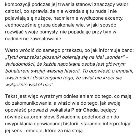
kompozycji podczas jej trwania stanowi znaczący walor
całości, bo sprawia, że nie wkrada się tu nuda i nie
pojawiają się nużące, nadmiernie wydłużone akcenty.
Jednocześnie grupa doskonale wie, w jaki sposób
rozwijać swoje pomysły, nie popadając przy tym w
nadmierne zawoalowanie.
Warto wrócić do samego przekazu, bo jak informuje band:
„Tytuł oraz tekst piosenki opierają się na idei „sonder” –
świadomości, że każda napotkana osoba jest głównym
bohaterem swojej własnej historii. To opowieść o empatii,
uważności i dostrzeganiu tego, że świat nie kręci się
wyłącznie wokół nas”.
Tekst jest więc wyraźnym odniesieniem do tego, co mają
do zakomunikowania, a właściwie do tego, jak swoją
opowieść prowadzi wokalista
Piotr Cheda
, będący
również autorem słów. Świadomie podchodzi on do
uwypuklania opowiadanej historii, starannie interpretując
jej sens i emocje, które za nią stoją.