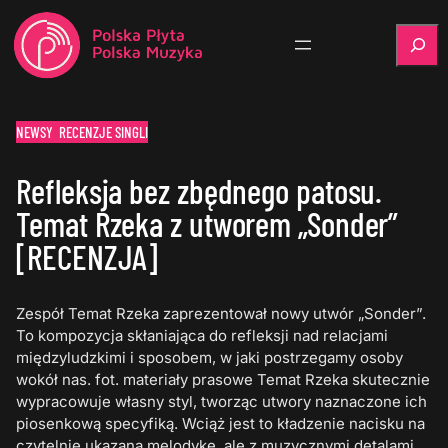
Szukaj
NEWSY
RECENZJE SINGLI
Refleksja bez zbędnego patosu.
Temat Rzeka z utworem „Sonder”
[RECENZJA]
Zespół Temat Rzeka zaprezentował nowy utwór „Sonder”.
To kompozycja skłaniająca do refleksji nad relacjami
międzyludzkimi i sposobem, w jaki postrzegamy osoby
wokół nas. fot. materiały prasowe Temat Rzeka skutecznie
wypracowuje własny styl, tworząc utwory naznaczone ich
piosenkową specyfiką. Wciąż jest to kładzenie nacisku na
czytelnie ukazaną melodykę, ale z muzycznymi detalami,