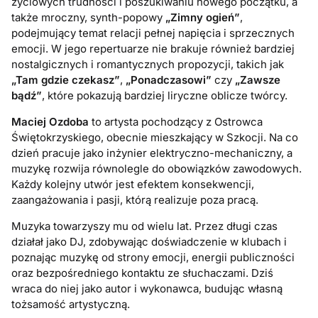
życiowych trudności i poszukiwaniu nowego początku, a
także mroczny, synth-popowy
„Zimny ogień”
,
podejmujący temat relacji pełnej napięcia i sprzecznych
emocji. W jego repertuarze nie brakuje również bardziej
nostalgicznych i romantycznych propozycji, takich jak
„Tam gdzie czekasz”
,
„Ponadczasowi”
czy
„Zawsze
bądź”
, które pokazują bardziej liryczne oblicze twórcy.
Maciej Ozdoba
to artysta pochodzący z Ostrowca
Świętokrzyskiego, obecnie mieszkający w Szkocji. Na co
dzień pracuje jako inżynier elektryczno-mechaniczny, a
muzykę rozwija równolegle do obowiązków zawodowych.
Każdy kolejny utwór jest efektem konsekwencji,
zaangażowania i pasji, którą realizuje poza pracą.
Muzyka towarzyszy mu od wielu lat. Przez długi czas
działał jako DJ, zdobywając doświadczenie w klubach i
poznając muzykę od strony emocji, energii publiczności
oraz bezpośredniego kontaktu ze słuchaczami. Dziś
wraca do niej jako autor i wykonawca, budując własną
tożsamość artystyczną.