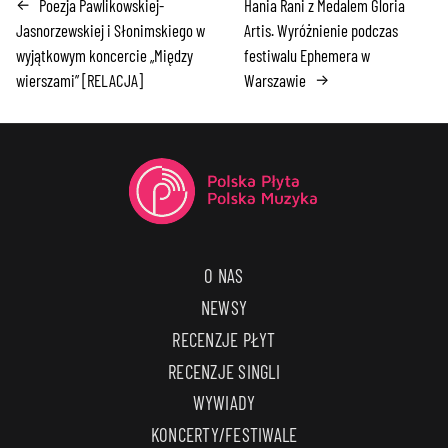
Poezja Pawlikowskiej-
Hania Rani z Medalem Gloria
←
Jasnorzewskiej i Słonimskiego w
Artis. Wyróżnienie podczas
wyjątkowym koncercie „Między
festiwalu Ephemera w
wierszami” [RELACJA]
Warszawie
→
O NAS
NEWSY
RECENZJE PŁYT
RECENZJE SINGLI
WYWIADY
KONCERTY/FESTIWALE