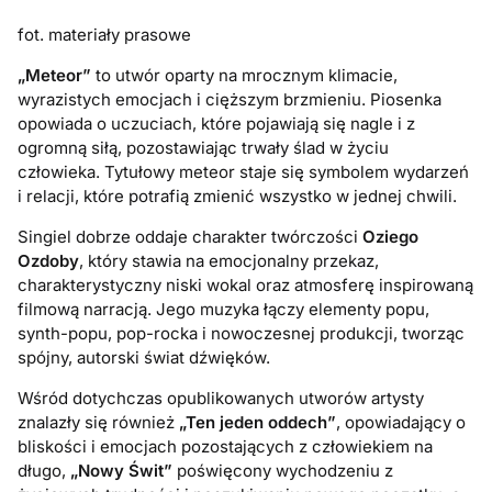
fot. materiały prasowe
„Meteor”
to utwór oparty na mrocznym klimacie,
wyrazistych emocjach i cięższym brzmieniu. Piosenka
opowiada o uczuciach, które pojawiają się nagle i z
ogromną siłą, pozostawiając trwały ślad w życiu
człowieka. Tytułowy meteor staje się symbolem wydarzeń
i relacji, które potrafią zmienić wszystko w jednej chwili.
Singiel dobrze oddaje charakter twórczości
Oziego
Ozdoby
, który stawia na emocjonalny przekaz,
charakterystyczny niski wokal oraz atmosferę inspirowaną
filmową narracją. Jego muzyka łączy elementy popu,
synth-popu, pop-rocka i nowoczesnej produkcji, tworząc
spójny, autorski świat dźwięków.
Wśród dotychczas opublikowanych utworów artysty
znalazły się również
„Ten jeden oddech”
, opowiadający o
bliskości i emocjach pozostających z człowiekiem na
długo,
„Nowy Świt”
poświęcony wychodzeniu z