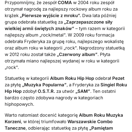
Przypomnijmy, że zespół
COMA
w 2004 roku zespół
otrzymał nagrodę za najlepszy rockowy album roku za
krążek
„Pierwsze wyjście z mroku”.
Dwa lata później
grupa odebrała statuetkę za
„Zaprzepaszczone siły
wielkiej armii świętych znaków”
– tym razem w kategorii
najlepszy album „rock/metal”. W 2009 roku formacja
odebrała Fryderyka za grupę roku, najlepszego wokalistę
oraz album roku w kategorii „rock”. Nagrodzony statuetką
w 2012 roku został także
„Czerwony album”
. Płyta
otrzymała miano najlepszej wydanej w roku w kategorii
„rock”.
Statuetkę w kategorii
Album Roku Hip Hop
odebrał
Pezet
za płytę
„Muzyka Popularna”
, a Fryderyka za
Singiel Roku
Hip Hop
zdobył
O.S.T.R.
za utwór
„SAM”
.
Ten ostatni
bardzo często zdobywa nagrody w kategoriach
hiphopowych.
Warto natomiast docenić
kategorię
Album Roku Muzyka
Korzeni
, w której triumfowało
Warszawskie Combo
Taneczne
, odbierając statuetkę za płytę
„
Pamiętam