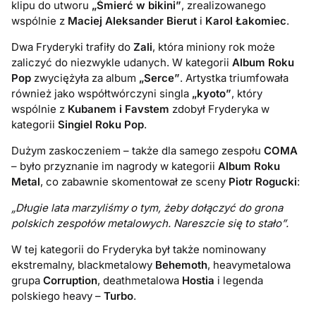
klipu do utworu
„
Śmierć w bikini”
, zrealizowanego
wspólnie z
Maciej Aleksander Bierut
i
Karol Łakomiec
.
Dwa Fryderyki trafiły do
Zali
, która miniony rok może
zaliczyć do niezwykle udanych. W kategorii
Album Roku
Pop
zwyciężyła za album
„Serce”
. Artystka triumfowała
również jako współtwórczyni singla
„kyoto”
, który
wspólnie z
Kubanem i Favstem
zdobył Fryderyka w
kategorii
Singiel Roku Pop
.
Dużym zaskoczeniem – także dla samego zespołu
COMA
– było przyznanie im nagrody w kategorii
Album Roku
Metal
, co zabawnie skomentował ze sceny
Piotr Rogucki
:
„Długie lata marzyliśmy o tym, żeby dołączyć do grona
polskich zespołów metalowych. Nareszcie się to stało”.
W tej kategorii do Fryderyka był także nominowany
ekstremalny, blackmetalowy
Behemoth
, heavymetalowa
grupa
Corruption
, deathmetalowa
Hostia
i legenda
polskiego heavy –
Turbo
.