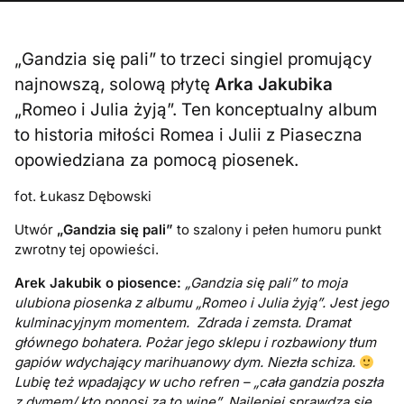
„Gandzia się pali” to trzeci singiel promujący
najnowszą, solową płytę
Arka Jakubika
„Romeo i Julia żyją”. Ten konceptualny album
to historia miłości Romea i Julii z Piaseczna
opowiedziana za pomocą piosenek.
fot. Łukasz Dębowski
Utwór
„Gandzia się pali”
to szalony i pełen humoru punkt
zwrotny tej opowieści.
Arek Jakubik o piosence:
„Gandzia się pali” to moja
ulubiona piosenka z albumu „Romeo i Julia żyją”. Jest jego
kulminacyjnym momentem. Zdrada i zemsta. Dramat
głównego bohatera. Pożar jego sklepu i rozbawiony tłum
gapiów wdychający marihuanowy dym. Niezła schiza.
Lubię też wpadający w ucho refren – „cała gandzia poszła
z dymem/ kto ponosi za to winę”. Najlepiej sprawdza się