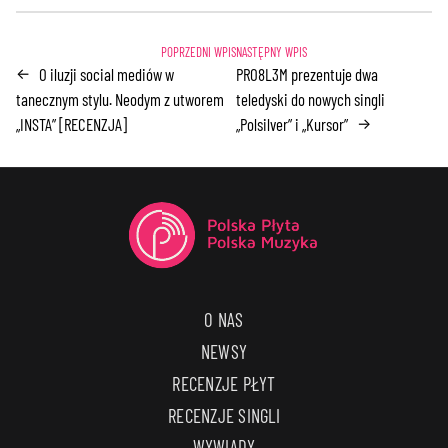
O iluzji social mediów w
PRO8L3M prezentuje dwa
←
tanecznym stylu. Neodym z utworem
teledyski do nowych singli
„INSTA” [RECENZJA]
„Polsilver” i „Kursor”
→
O NAS
NEWSY
RECENZJE PŁYT
RECENZJE SINGLI
WYWIADY