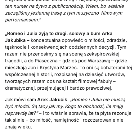
ten numer na żywo z publicznością. Wiem, bo właśnie
zaczęliśmy jesienną trasę z tym muzyczno-filmowym
performansem.”
„Romeo i Julia żyją to drugi, solowy album Arka
Jakubika
– konceptualna opowieść o miłości, zdradzie,
tęsknocie i konsekwencjach codziennych decyzji. Tym
razem nie przenosimy się na scenę szekspirowskiej
tragedii, a do Piaseczna – gdzieś pod Warszawą – gdzie
mieszkają Jan i Krystyna Marzec. To oni są bohaterami tej
współczesnej historii, rozpisanej na dziesięć utworów,
tworzących razem coś na kształt filmowej fabuły –
dramatycznej, przejmującej i bardzo prawdziwej.
Jak mówi sam
Arek Jakubik
:
„Romeo i Julia nie muszą
być młodzi. Są tacy jak my. Kogo to obchodzi, ile mają
naprawdę lat?”
– i to właśnie sprawia, że ta płyta rezonuje
tak silnie – bo miłość, namiętność i rozczarowanie nie
znają wieku.